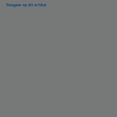
Reageer op dit artikel
Primary
Sidebar