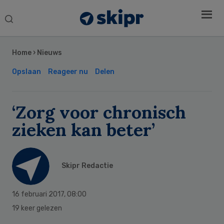
Search
this
Secondary
website
Sidebar
Home
›
Nieuws
Opslaan
Reageer nu
Delen
‘Zorg voor chronisch
zieken kan beter’
Skipr Redactie
16 februari 2017
,
08:00
19 keer gelezen