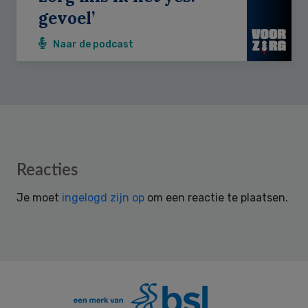
gevoel’
Naar de podcast
Reader
Reacties
Interactions
Je moet
ingelogd zijn op
om een reactie te plaatsen.