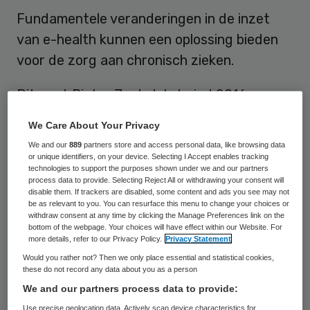
Fundamentele veranderingen in de inzet
van e-health kunnen een oplossing bieden
voor de zorg aan chronisch zieken.
Dit zegt Pieter Jeekel, tot eind 2016
directeur van de inmiddels opgeheven
We Care About Your Privacy
stichting Zorg Binnen Bereik. Hij pleit in zijn
We and our
889
partners store and access personal data, like browsing data
essay in
Skipr magazine 02-03
voor een
or unique identifiers, on your device. Selecting I Accept enables tracking
technologies to support the purposes shown under we and our partners
heel nieuwe manier van zorg verlenen
process data to provide. Selecting Reject All or withdrawing your consent will
disable them. If trackers are disabled, some content and ads you see may not
waarbij e-health ingezet wordt om
be as relevant to you. You can resurface this menu to change your choices or
withdraw consent at any time by clicking the Manage Preferences link on the
bestaande processen te optimaliseren en
bottom of the webpage. Your choices will have effect within our Website. For
als één van de middelen om de eigen regie
more details, refer to our Privacy Policy.
Privacy Statement
van patiënten te vergroten.
Would you rather not? Then we only place essential and statistical cookies,
these do not record any data about you as a person
We and our partners process data to provide:
Meerwaarde beperkt
Use precise geolocation data. Actively scan device characteristics for