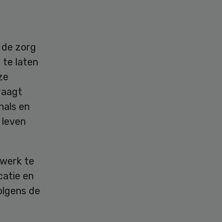
 de zorg
 te laten
ze
raagt
nals en
 leven
twerk te
catie en
olgens de