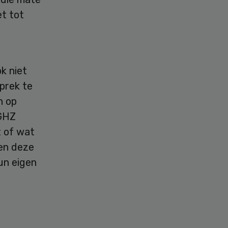
et tot
k niet
prek te
n op
 GHZ
t of wat
en deze
hun eigen