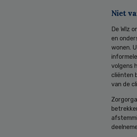
Niet v
De Wlz on
en onders
wonen. Ui
informel
volgens 
cliënten 
van de cl
Zorgorga
betrekke
afstemmi
deelnemer