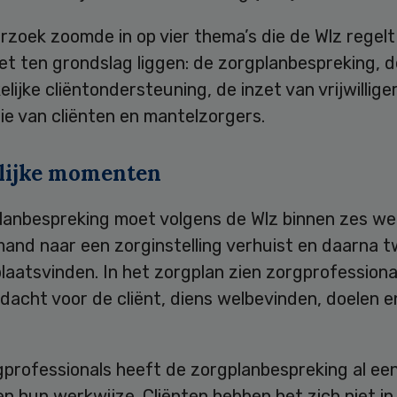
zoek zoomde in op vier thema’s die de Wlz regelt 
t ten grondslag liggen: de zorgplanbespreking, d
lijke cliëntondersteuning, de inzet van vrijwillige
ie van cliënten en mantelzorgers.
lijke momenten
lanbespreking moet volgens de Wlz binnen zes w
mand naar een zorginstelling verhuist en daarna 
plaatsvinden. In het zorgplan zien zorgprofession
acht voor de cliënt, diens welbevinden, doelen e
gprofessionals heeft de zorgplanbespreking al ee
en hun werkwijze. Cliënten hebben het zich niet in