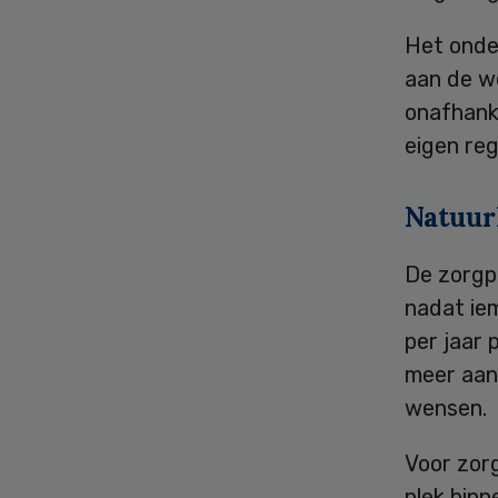
Het onder
aan de we
onafhanke
eigen reg
Natuur
De zorgp
nadat ie
per jaar 
meer aand
wensen.
Voor zor
plek binn