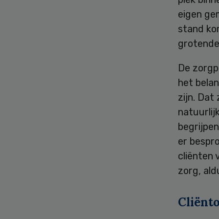
eigen gem
stand ko
grotendee
De zorgpl
het bela
zijn. Dat
natuurli
begrijpen
er bespr
cliënten 
zorg, al
Cliënt