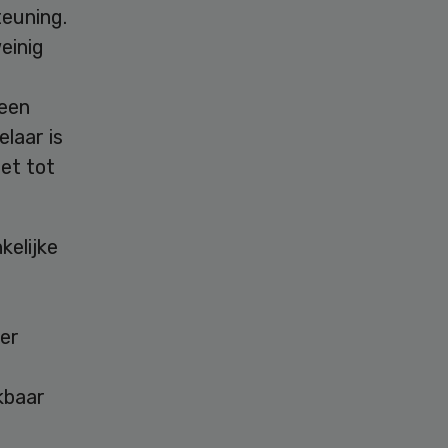
teuning.
einig
 een
laar is
iet tot
kelijke
eer
kbaar