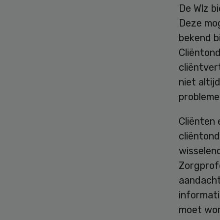
De Wlz bi
Deze moge
bekend bi
Cliënton
cliëntve
niet altij
probleme
Cliënten 
cliënton
wisselen
Zorgprof
aandacht
informati
moet wor