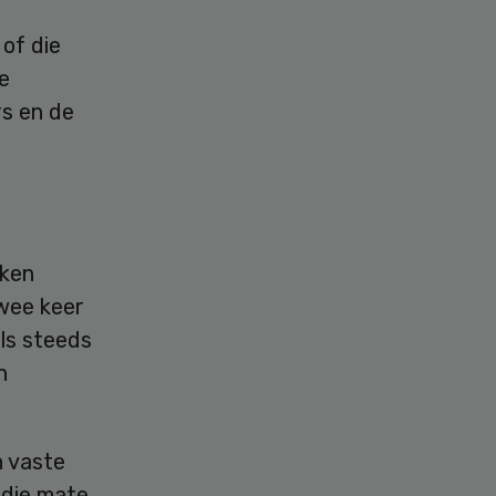
of die
e
rs en de
eken
twee keer
als steeds
n
n vaste
 die mate