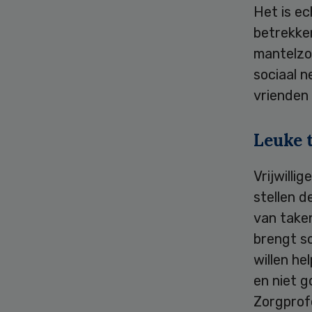
Het is e
betrekken
mantelzor
sociaal n
vrienden 
Leuke 
Vrijwilli
stellen d
van taken
brengt so
willen he
en niet 
Zorgprof