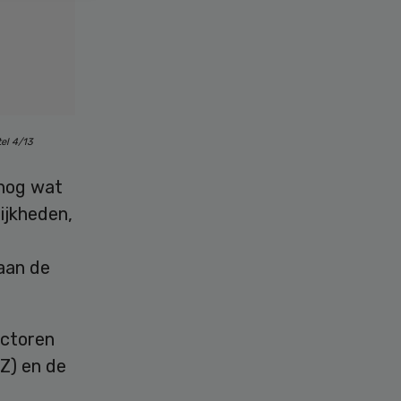
el 4/13
 nog wat
ijkheden,
 aan de
ectoren
Z) en de