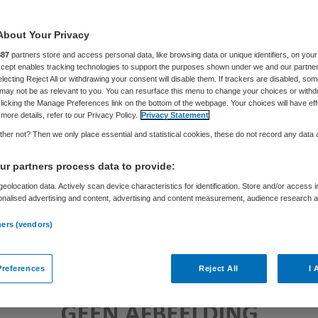
About Your Privacy
Samira Ahli
16 mei 2017
,
17:24
608 keer gelezen
887
partners store and access personal data, like browsing data or unique identifiers, on your
Accept enables tracking technologies to support the purposes shown under we and our partne
electing Reject All or withdrawing your consent will disable them. If trackers are disabled, so
may not be as relevant to you. You can resurface this menu to change your choices or withd
licking the Manage Preferences link on the bottom of the webpage. Your choices will have eff
more details, refer to our Privacy Policy.
Privacy Statement
her not? Then we only place essential and statistical cookies, these do not record any data
r partners process data to provide:
eolocation data. Actively scan device characteristics for identification. Store and/or access 
onalised advertising and content, advertising and content measurement, audience research 
.
ners (vendors)
references
Reject All
I 