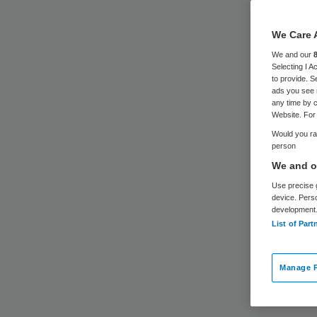
We Care 
We and our
Selecting I 
to provide. S
ads you see 
any time by c
Website. For 
Would you rat
person
We and ou
Use precise g
device. Pers
development
List of Part
Manage P