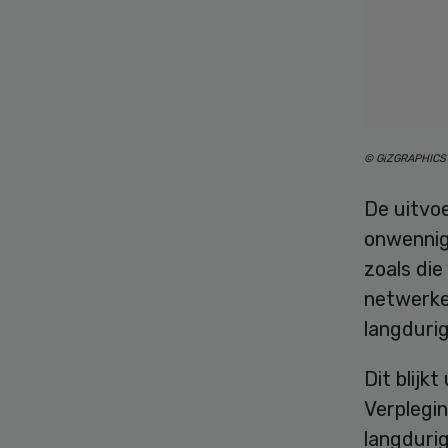
© GiZGRAPHICS 
De uitvo
onwennig.
zoals die
netwerken
langduri
Dit blijkt
Verplegi
langduri