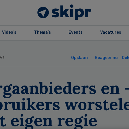
Video’s
Thema’s
Events
Vacatures
ws
Opslaan
Reageer nu
Del
rgaanbieders en 
bruikers worstel
t eigen regie