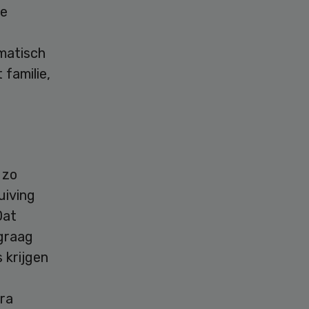
te
ematisch
 familie,
 zo
uiving
Dat
 graag
s krijgen
ra