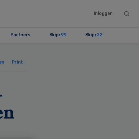
Searc
Inloggen
this
websit
Partners
Skipr
99
Skipr
22
Primary
Sidebar
en
Print
-
en