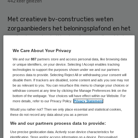
442 keer gelezen
Met creatieve bv-constructies weten
zorgaanbieders het beloningsplafond en het
verbod op winstuitkering te omzeilen. Met
name kleinere aanbieders hebben zo de
We Care About Your Privacy
afgelopen jaren miljoenen verdiend. Dit
We and our
887
partners store and access personal data, like browsing data
schrijft het Financieele Dagblad op basis
or unique identifiers, on your device. Selecting I Accept enables tracking
technologies to support the purposes shown under we and our partners
van eigen onderzoek.
process data to provide. Selecting Reject All or withdrawing your consent will
disable them. If trackers are disabled, some content and ads you see may not
be as relevant to you. You can resurface this menu to change your choices or
In de Wet toelating zorginstellingen (WTZi)
withdraw consent at any time by clicking the Manage Preferences link on the
bottom of the webpage. Your choices will have effect within our Website. For
is een verbod op winstuitkering
more details, refer to our Privacy Policy.
Privacy Statement
vastgelegd. Dit moet voorkomen dat
Would you rather not? Then we only place essential and statistical cookies,
these do not record any data about you as a person
bestuurders en aandeelhouders zich met
We and our partners process data to provide:
publiek geld verrijken. De Wet normering
Use precise geolocation data. Actively scan device characteristics for
topinkomens (Wnt) stelt een maximum aan
identification. Store and/or access information on a device. Personalised