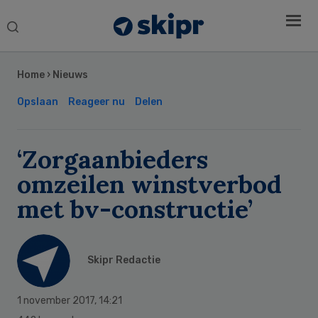
Search
this
Secondary
website
Sidebar
Home
›
Nieuws
Opslaan
Reageer nu
Delen
‘Zorgaanbieders
omzeilen winstverbod
met bv-constructie’
Skipr Redactie
1 november 2017
,
14:21