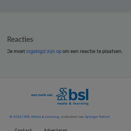
Reader
Reacties
Interactions
Je moet
ingelogd zijn op
om een reactie te plaatsen.
© 2026 | BSL Media & Learning
, onderdeel van
Springer Nature
Contact
Adverteren