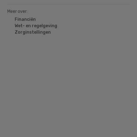
Meer over:
Financiën
Wet- en regelgeving
Zorginstellingen
Primary
Sidebar