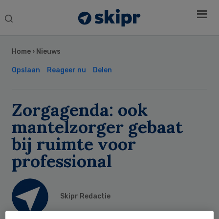
Search
this
Secondary
website
Sidebar
Home
›
Nieuws
Opslaan
Reageer nu
Delen
Zorgagenda: ook
mantelzorger gebaat
bij ruimte voor
professional
Skipr Redactie