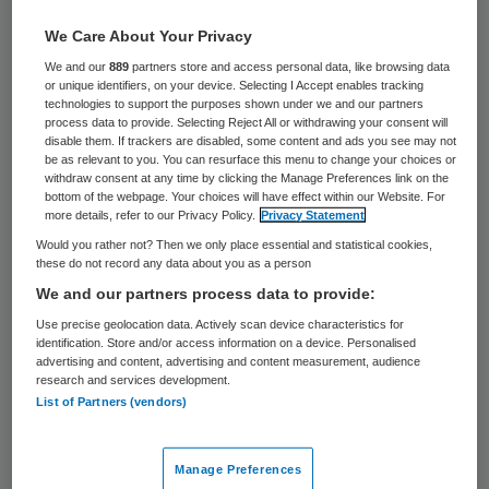
28 april 2017
,
09:00
We Care About Your Privacy
9 keer gelezen
We and our
889
partners store and access personal data, like browsing data
or unique identifiers, on your device. Selecting I Accept enables tracking
De Zorgagenda van de RVS benadrukt het
technologies to support the purposes shown under we and our partners
process data to provide. Selecting Reject All or withdrawing your consent will
belang van mantelzorgers. Mezzo, de
disable them. If trackers are disabled, some content and ads you see may not
be as relevant to you. You can resurface this menu to change your choices or
landelijke vereniging van mantelzorgers,
withdraw consent at any time by clicking the Manage Preferences link on the
bottom of the webpage. Your choices will have effect within our Website. For
voelt zich hierdoor gesterkt in zijn roep om
more details, refer to our Privacy Policy.
Privacy Statement
aandacht van de landelijke en lokale politiek.
Would you rather not? Then we only place essential and statistical cookies,
these do not record any data about you as a person
“De agenda draagt eraan bij om de
We and our partners process data to provide:
discussie op gang te brengen”, zegt
Use precise geolocation data. Actively scan device characteristics for
Liesbeth Hoogendijk, directeur van de
identification. Store and/or access information on a device. Personalised
advertising and content, advertising and content measurement, audience
vereniging, bij de presentatie van de
research and services development.
agenda.
List of Partners (vendors)
Een nieuw kabinet mag wat meer
Manage Preferences
vertrouwen in burgers hebben en