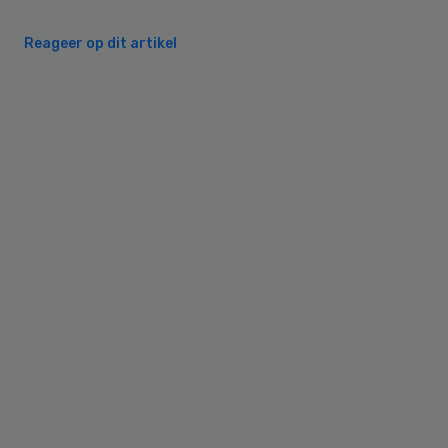
Reageer op dit artikel
Primary
Sidebar