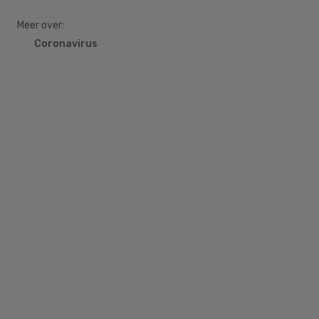
Meer over:
Coronavirus
Primary
Sidebar