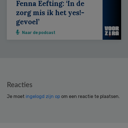
Fenna Eefting: ‘In de
zorg mis ik het yes!-
gevoel’
Naar de podcast
Reader
Reacties
Interactions
Je moet
ingelogd zijn op
om een reactie te plaatsen.