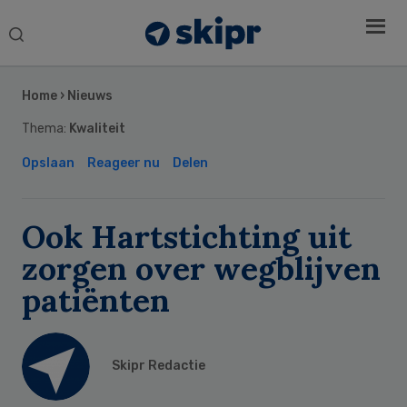
Search
this
Secondary
website
Sidebar
Home
›
Nieuws
Thema:
Kwaliteit
Opslaan
Reageer nu
Delen
Ook Hartstichting uit
zorgen over wegblijven
patiënten
Skipr Redactie