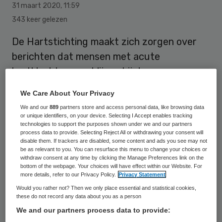
31 maart 2020
,
11:59
343 keer gelezen
De Hartstichting maakt zich zorgen over
berichten dat mensen met acute
hartklachten wegblijven bij de
spoedeisende hulp omdat ze vrezen voor
We Care About Your Privacy
besmetting met het coronavirus na opname
We and our
889
partners store and access personal data, like browsing data
in een ziekenhuis.
or unique identifiers, on your device. Selecting I Accept enables tracking
technologies to support the purposes shown under we and our partners
process data to provide. Selecting Reject All or withdrawing your consent will
disable them. If trackers are disabled, some content and ads you see may not
“Als iemand klachten heeft en zich zorgen
be as relevant to you. You can resurface this menu to change your choices or
withdraw consent at any time by clicking the Manage Preferences link on the
maakt over het hart, dan adviseren we
bottom of the webpage. Your choices will have effect within our Website. For
more details, refer to our Privacy Policy.
Privacy Statement
dringend om de dokter of 112 te alarmeren”,
Would you rather not? Then we only place essential and statistical cookies,
aldus een woordvoerster van de stichting.
these do not record any data about you as a person
Ze voegt eraan toe dat de Hartstichting
We and our partners process data to provide: