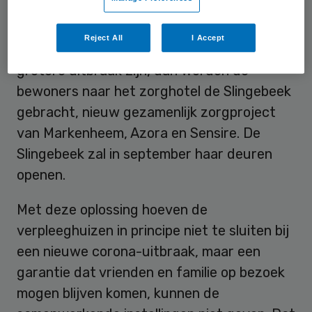
coronagolf. De verpleeghuizen zullen
besmette patiënten zo snel mogelijk in
Reject All
I Accept
interne isolatie plaatsen. Mocht er een
grotere uitbraak zijn, dan worden de
bewoners naar het zorghotel de Slingebeek
gebracht, nieuw gezamenlijk zorgproject
van Markenheem, Azora en Sensire. De
Slingebeek zal in september haar deuren
openen.
Met deze oplossing hoeven de
verpleeghuizen in principe niet te sluiten bij
een nieuwe corona-uitbraak, maar een
garantie dat vrienden en familie op bezoek
mogen blijven komen, kunnen de