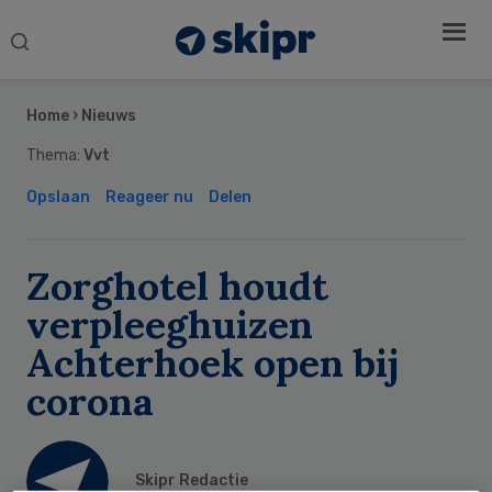
Search
this
Secondary
website
Sidebar
Home
›
Nieuws
Thema:
Vvt
Opslaan
Reageer nu
Delen
Zorghotel houdt
verpleeghuizen
Achterhoek open bij
corona
Skipr Redactie