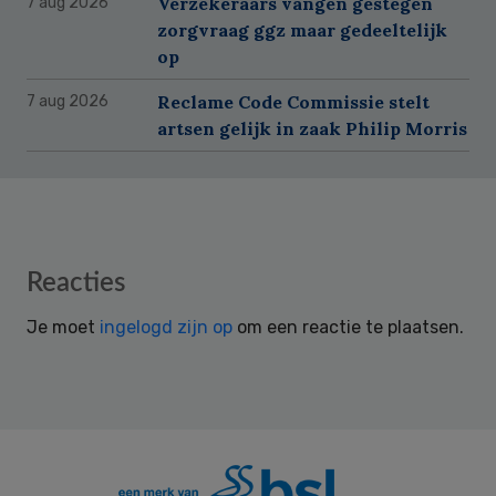
Verzekeraars vangen gestegen
7 aug 2026
zorgvraag ggz maar gedeeltelijk
op
Reclame Code Commissie stelt
7 aug 2026
artsen gelijk in zaak Philip Morris
Reader
Reacties
Interactions
Je moet
ingelogd zijn op
om een reactie te plaatsen.