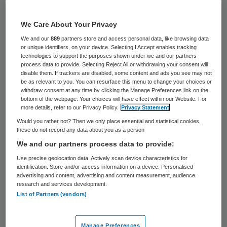
14 augustus 2020
,
12:24
We Care About Your Privacy
709 keer gelezen
We and our
889
partners store and access personal data, like browsing data
or unique identifiers, on your device. Selecting I Accept enables tracking
technologies to support the purposes shown under we and our partners
Bij een nieuwe corona-uitbraak gaan de
process data to provide. Selecting Reject All or withdrawing your consent will
zorgcentra voor ouderen in de Achterhoek
disable them. If trackers are disabled, some content and ads you see may not
be as relevant to you. You can resurface this menu to change your choices or
niet meer op slot. De instellingen hebben
withdraw consent at any time by clicking the Manage Preferences link on the
bottom of the webpage. Your choices will have effect within our Website. For
samen afgesproken dat besmette
more details, refer to our Privacy Policy.
Privacy Statement
patiënten apart zullen worden verpleegd in
Would you rather not? Then we only place essential and statistical cookies,
these do not record any data about you as a person
een nieuw zorghotel in Gaanderen.
We and our partners process data to provide:
Use precise geolocation data. Actively scan device characteristics for
identification. Store and/or access information on a device. Personalised
Dat meldt dagblad de Gelderlander op 14
advertising and content, advertising and content measurement, audience
research and services development.
augustus
. Zorginstellingen, huisartsen en
List of Partners (vendors)
ziekenhuizen kiezen voor een gezamenlijke
aanpak bij een eventuele tweede
Manage Preferences