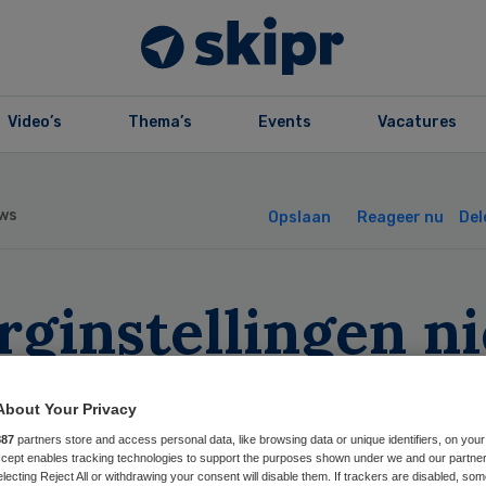
Video’s
Thema’s
Events
Vacatures
ws
Opslaan
Reageer nu
Del
rginstellingen ni
ar voor
About Your Privacy
diagebruik
887
partners store and access personal data, like browsing data or unique identifiers, on your
Accept enables tracking technologies to support the purposes shown under we and our partne
electing Reject All or withdrawing your consent will disable them. If trackers are disabled, so