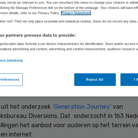
byboomers’
may not be as relevant to you. You can resurface this menu to change your choices or withd
licking the Manage Preferences link on the bottom of the webpage. Your choices will have eff
more details, refer to our Privacy Policy.
Privacy Statement
her not? Then we only place essential and statistical cookies, these do not record any data
r partners process data to provide:
Skipr Redactie
20 oktober 2017
,
13:50
32 keer gelezen
eolocation data. Actively scan device characteristics for identification. Store and/or access 
onalised advertising and content, advertising and content measurement, audience research 
.
ners (vendors)
an mediagebruik ligt, dan zijn de Nederlandse
llingen nog helemaal niet klaar voor de generatie
references
Reject All
I 
ers. Het aanbod van en voorzieningen voor tv, te
et is volstrekt ontoereikend.
t uit het onderzoek
‘Generation Journey’
van
ksbureau Diversions. Dat onderzocht in 163 Ned
llingen het aanbod voor ouderen op het terrein va
 en internet.