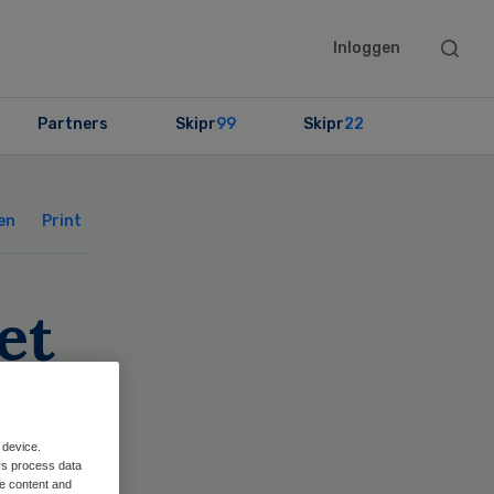
Searc
Inloggen
this
websit
Partners
Skipr
99
Skipr
22
Primary
Sidebar
en
Print
et
 device.
rs process data
me content and