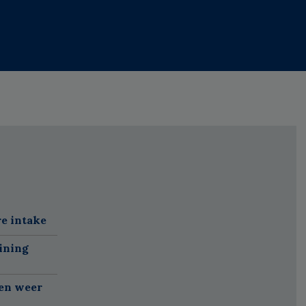
re intake
ining
gen weer