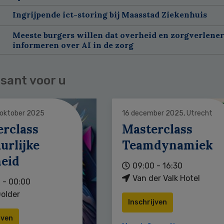
Ingrijpende ict-storing bij Maasstad Ziekenhuis
Meeste burgers willen dat overheid en zorgverlene
informeren over AI in de zorg
sant voor u
 oktober 2025
16 december 2025, Utrecht
erclass
Masterclass
urlijke
Teamdynamiek
heid
09:00 - 16:30
Van der Valk Hotel
 - 00:00
older
Inschrijven
jven