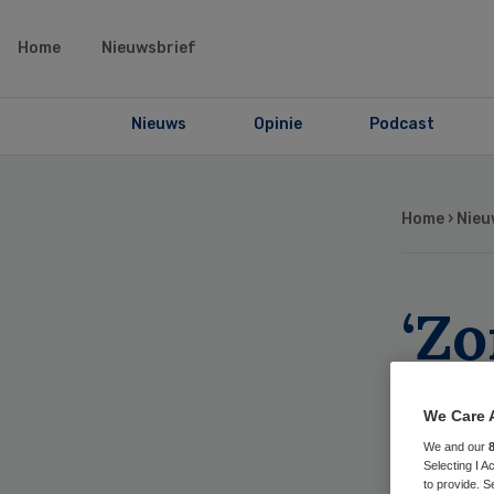
Home
Nieuwsbrief
Nieuws
Opinie
Podcast
Home
›
Nieu
‘Zo
kla
We Care 
me
We and our
Selecting I 
to provide. S