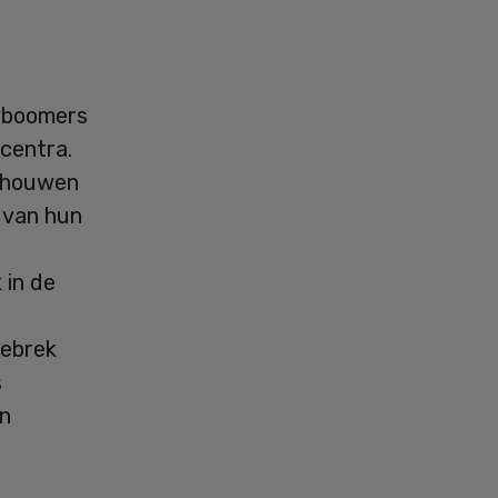
byboomers
centra.
schouwen
l van hun
 in de
gebrek
s
en