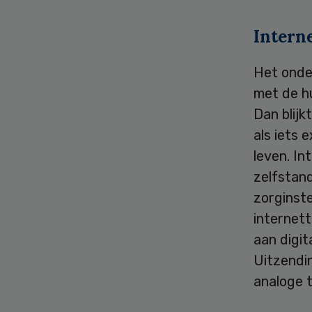
Intern
Het onde
met de h
Dan blij
als iets 
leven. In
zelfstand
zorginste
internett
aan digit
Uitzendin
analoge t