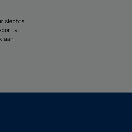
r slechts
oor tv,
ek aan