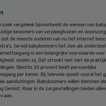
et
rzoek vergeleek bijvoorbeeld de wensen van ba
uidige bewoners van verpleeghuizen en woonzorg
kt dat de meeste ouderen van nu het internet be
extra’s, terwijl babyboomers het zien als onderdee
ternettoegang is een belangrijke voorwaarde voor
igheid, vinden zij. Dat strookt niet met de praktijk
llingen. Slechts 25 procent biedt persoonlijke
oegang per kamer. Bij televisie speelt vooral het 
ale aansluitingen. Babyboomers willen diensten al
g Gemist. Maar in de zorginstellingen bieden alle
v aan.