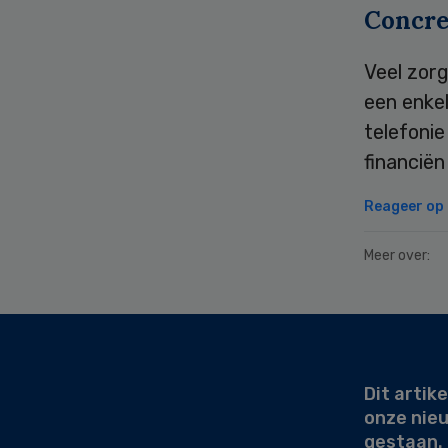
Concre
Veel zor
een enkel
telefonie
financiën
Reageer op d
Meer over:
Secondary
Sidebar
Dit artike
onze nie
gestaan.