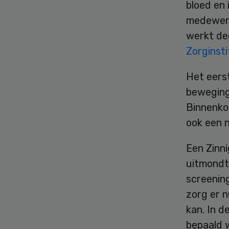
bloed en
medewerk
werkt dee
Zorginst
Het eerst
bewegings
Binnenko
ook een 
Een Zinni
uitmondt
screenin
zorg er 
kan. In d
bepaald 