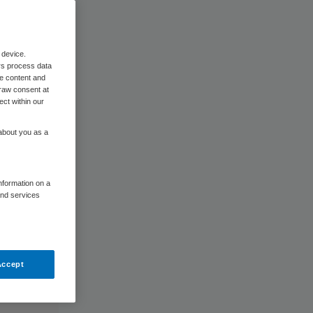
 device.
rs process data
me content and
raw consent at
ect within our
 about you as a
information on a
and services
Accept