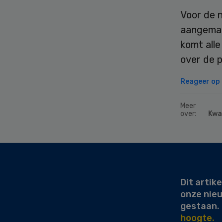
Voor de n
aangemaa
komt alle
over de 
Reageer op d
Meer
over:
Kwal
Secondary
Sidebar
Dit artike
onze nie
gestaan.
hoogte.