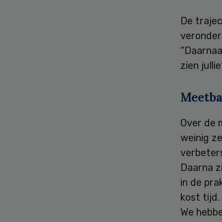
De trajec
veronder
“Daarnaa
zien jull
Meetba
Over de 
weinig z
verbeter
Daarna zi
in de pra
kost tijd
We hebben