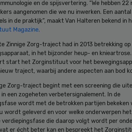
 immunologie en de spijsvertering. “We hebben 22
ers aangenomen die we nu inwerken. Een aantal
ls in de praktijk”, maakt Van Halteren bekend in 
ituut Magazine
.
e Zinnige Zorg-traject had in 2013 betrekking op
apparaat, in het bijzonder heup- en knieartrose.
rt start het Zorginstituut voor het bewegingsap
nieuw traject, waarbij andere aspecten aan bod k
ge Zorg-traject begint met een screening die uitei
 in een zogeheten verbetersignalement. In de
gsfase wordt met de betrokken partijen bekeken 
nu wordt geleverd en voor welke onderwerpen het
e verdiepingsfase die daarop volgt wordt per ond
wat er écht beter kan en bespreekt het Zorginsti