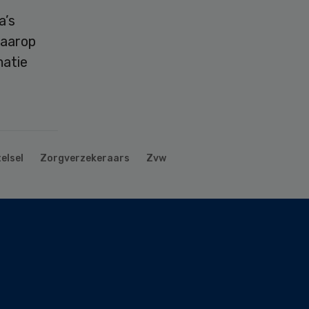
a’s
Daarop
matie
elsel
Zorgverzekeraars
Zvw