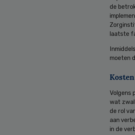
de betrok
implemen
Zorginst
laatste f
Inmiddels
moeten d
Kosten
Volgens 
wat zwal
de rol va
aan verb
in de ve