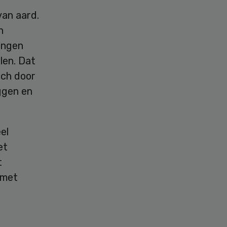
van aard.
n
ingen
len. Dat
sch door
ggen en
el
et
t
 met