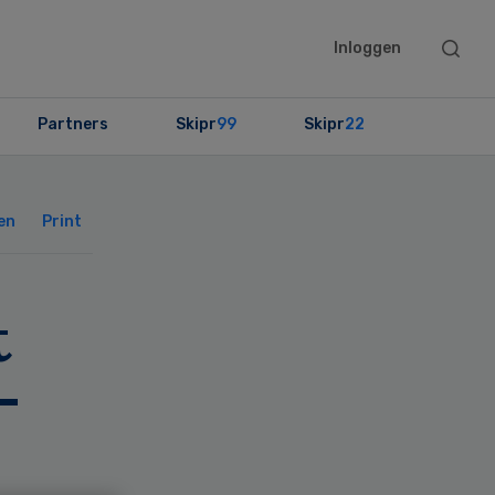
Searc
Inloggen
this
websit
Partners
Skipr
99
Skipr
22
Primary
Sidebar
en
Print
t
-