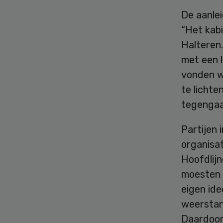
De aanlei
“Het kabi
Halteren
met een l
vonden w
te lichte
tegengaa
Partijen 
organisa
Hoofdlij
moesten 
eigen ide
weerstan
Daardoor