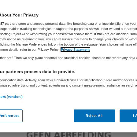
About Your Privacy
Samira Ahli
2 augustus 2018
,
12:51
157 keer gelezen
887
partners store and access personal data, like browsing data or unique identifiers, on your
Accept enables tracking technologies to support the purposes shown under we and our partne
electing Reject All or withdrawing your consent will disable them. If trackers are disabled, so
may not be as relevant to you. You can resurface this menu to change your choices or withd
licking the Manage Preferences link on the bottom of the webpage. Your choices will have eff
more details, refer to our Privacy Policy.
Privacy Statement
her not? Then we only place essential and statistical cookies, these do not record any data
r partners process data to provide:
eolocation data. Actively scan device characteristics for identification. Store and/or access 
onalised advertising and content, advertising and content measurement, audience research 
.
ners (vendors)
references
Reject All
I 