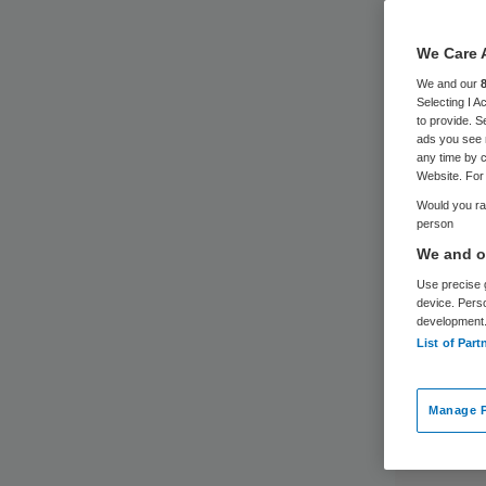
We Care 
We and our
Selecting I 
to provide. S
ads you see 
any time by c
Website. For 
Would you rat
person
We and ou
Use precise g
device. Pers
development
List of Part
Manage P