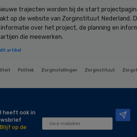
ieuwe trajecten worden bij de start projectpagin
kt op de website van Zorginstituut Nederland. 
 informatie over het project, de planning en infor
partijen die meewerken.
it artikel
iteit
Politiek
Zorginstellingen
Zorginstituut
Zorgst
l heeft ook in
uwsbrief
Blijf op de