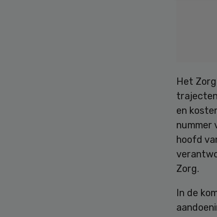
Het Zorg
trajecten
en kosten
nummer v
hoofd van
verantwoo
Zorg.
In de ko
aandoenin