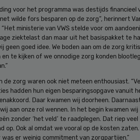
ding voor het programma was destijds financieel 
net wilde fors besparen op de zorg”, herinnert Va
. “Het ministerie van VWS stelde voor om aandoen
age ziektelast dan maar uit het basispakket te ha
ij geen goed idee. We boden aan om de zorg kriti
n en te kijken of we onnodige zorg konden blootle
n.”
in de zorg waren ook niet meteen enthousiast. “Ve
ties hadden hun eigen besparingsopgave vanuit h
nenakkoord. Daar kwamen wij doorheen. Daarnaas
wij aan onze rol wennen. In het begin kwamen wij
eën zonder ‘het veld’ te raadplegen. Dat riep veel
d op. Ook al omdat we vooral op de kosten zaten.
 was er weinig commitment van zorgpartijen.”