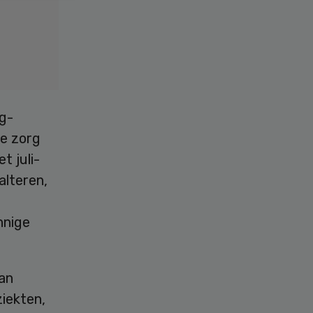
rg-
ge zorg
t juli-
alteren,
nnige
an
ziekten,