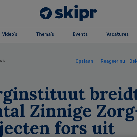
Video’s
Thema’s
Events
Vacatures
ws
Opslaan
Reageer nu
Del
ginstituut breid
tal Zinnige Zorg
jecten fors uit