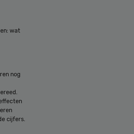
jen: wat
eren nog
gereed.
 effecten
deren
e cijfers.