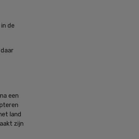
 in de
 daar
 na een
epteren
het land
aakt zijn