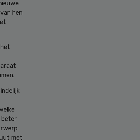
 nieuwe
 van hen
het
 het
paraat
omen.
ndelijk
welke
 beter
erwerp
tuut met