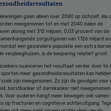
ezondheidsresultaten
keningen gaan alleen over 2040 op zichzelf. Als 
orden meegenomen tot en met 2040 dalen de
ven alsnog met 312 miljoen, 0,03 procent van de 
samenhangende zorguitgaven van 1.126 miljard eur
 voordat een gezondere populatie een extra beroe
e verpleeghuizen, is de besparing relatief groot.
zoekers nuanceren het resultaat verder door te s
 sporten meer gezondheidsresultaten kan hebben
rzoek zijn meegenomen. Zo zijn de gevolgen voor
id, borstkanker of darmkanker niet meegenomen 
k. Voor ouderen hangt meer bewegen ook samen
ico op fracturen en cognitieve achteruitgang. Tege
chien ook meer geld om een groter deel van de