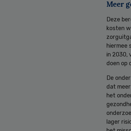
Meer g
Deze bere
kosten w
zorguitga
hiermee 
in 2030,
doen op d
De onder
dat meer
het onde
gezondhe
onderzoe
lager ris
het miss