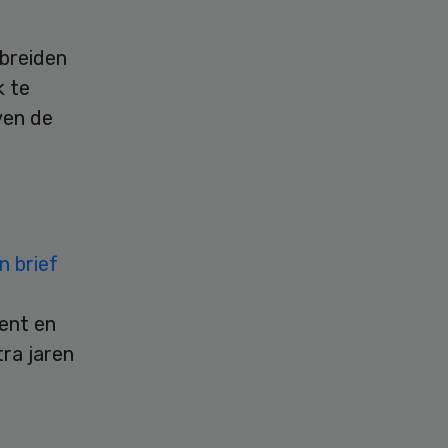
 breiden
k te
ven de
n brief
ent en
tra jaren