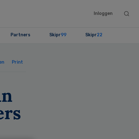
Searc
Inloggen
this
websit
Partners
Skipr
99
Skipr
22
Primary
Sidebar
en
Print
in
ers