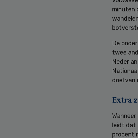
volwassen
minuten 
wandelen
botverst
De onder
twee and
Nederland
Nationaal
doel van
Extra 
Wanneer 
leidt dat
procent 