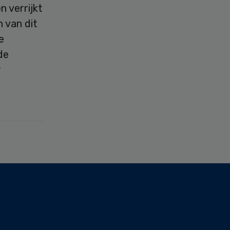
 verrijkt
 van dit
e
de
r