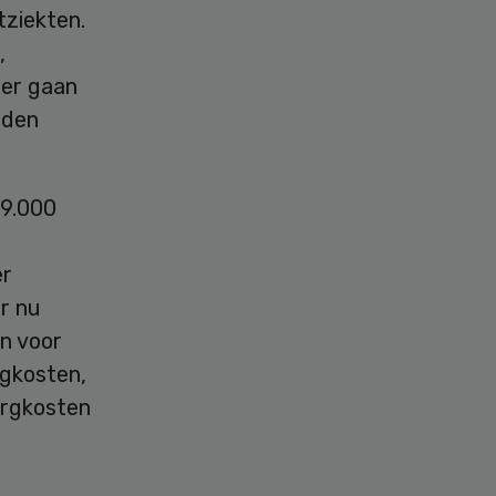
tziekten.
,
eer gaan
rden
19.000
er
r nu
n voor
rgkosten,
orgkosten