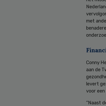
Nederland
vervolgon
met ande
benaderen
onderzoe
Financ
Conny Hel
aan de T
gezondhe
levert ge
voor een 
“Naast de