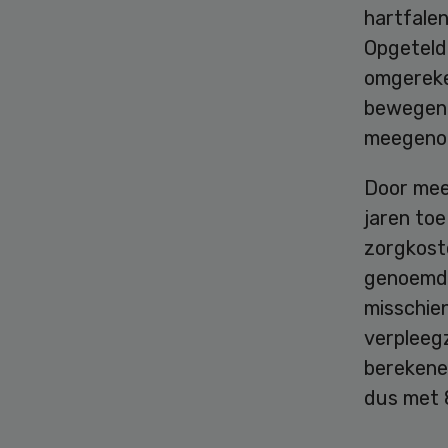
hartfalen
Opgeteld 
omgereke
bewegen,
meegenome
Door mee
jaren to
zorgkoste
genoemde
misschie
verpleeg
berekene
dus met 8