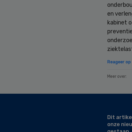
onderbou
en verle
kabinet 
preventie
onderzoe
ziektelas
Reageer op d
Meer over:
Secondary
Sidebar
Dit artike
onze nie
gestaan.