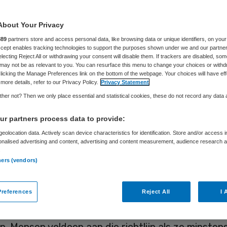
About Your Privacy
Wilbert Zuil
1 maart 2022
,
14:53
8597 keer gelezen
889
partners store and access personal data, like browsing data or unique identifiers, on your
Accept enables tracking technologies to support the purposes shown under we and our partne
electing Reject All or withdrawing your consent will disable them. If trackers are disabled, so
may not be as relevant to you. You can resurface this menu to change your choices or withd
osten stijgen als het bewegingsdoel van het Nati
licking the Manage Preferences link on the bottom of the webpage. Your choices will have eff
eakkoord wordt gehaald. Mensen worden weliswa
more details, refer to our Privacy Policy.
Privacy Statement
her not? Then we only place essential and statistical cookies, these do not record any data
 oud, maar het aantal ernstige sportblessures n
at mensen langer leven stijgen de kosten voor
r partners process data to provide:
huiszorg. Gaat een kwart van Nederland meer b
eolocation data. Actively scan device characteristics for identification. Store and/or access 
onalised advertising and content, advertising and content measurement, audience research 
en de zorgkosten netto met 8 miljoen euro, blijkt 
.
k van het RIVM.
ners (vendors)
references
Reject All
I 
de huidige verwachtingen zal 53 procent van de
ders in 2040 voldoen aan de
beweegrichtlijnen
vo