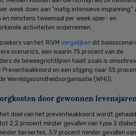
. Mensen voldoen aan die richtlijn als ze minsten
per week doen aan “matig intensieve inspanning” 
 en minstens tweemaal per week spier- en
erkende activiteiten ondernemen.
zoekers van het RIVM
vergelijken
dit basisscenar
ere scenario’s, een waarin 75 procent van de
ers de beweegrichtlijnen haalt zoals is omschrev
 Preventieakkoord en een stijging naar 55 procen
 de Wereldgezondheidsorganisatie (WHO).
zorgkosten door gewonnen levensjare
het doel van het preventieakkoord wordt gehaald
 tot 2,2 procent minder gevallen van type 2 diabet
minder beroertes, 3,9 procent minder gevallen va