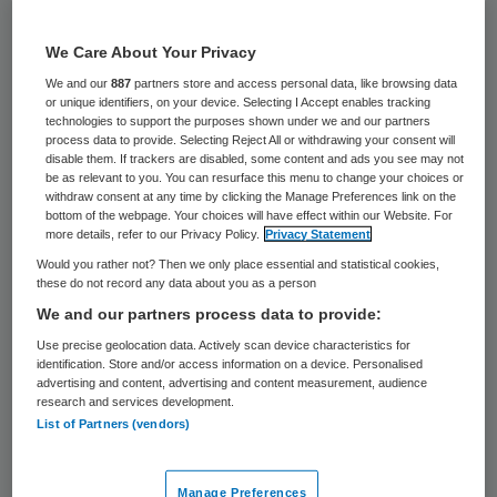
446 keer gelezen
We Care About Your Privacy
ActiZ, Branchebelang Thuiszorg Nederland
We and our
887
partners store and access personal data, like browsing data
(BTN), de Nederlandse Patiëntenfederatie,
or unique identifiers, on your device. Selecting I Accept enables tracking
technologies to support the purposes shown under we and our partners
de Beroepsvereniging Verpleegkundigen en
process data to provide. Selecting Reject All or withdrawing your consent will
disable them. If trackers are disabled, some content and ads you see may not
Verzorgenden (V&VN) en Zorgverzekeraars
be as relevant to you. You can resurface this menu to change your choices or
Nederland (ZN) werken aan een
withdraw consent at any time by clicking the Manage Preferences link on the
bottom of the webpage. Your choices will have effect within our Website. For
richtinggevend kwaliteitskader voor de
more details, refer to our Privacy Policy.
Privacy Statement
wijkverpleging. Het kwaliteitskader moet in
Would you rather not? Then we only place essential and statistical cookies,
these do not record any data about you as a person
september gereed zijn.
We and our partners process data to provide:
Use precise geolocation data. Actively scan device characteristics for
De zorgpartijen willen de komende jaren
identification. Store and/or access information on a device. Personalised
advertising and content, advertising and content measurement, audience
werk maken van het verbeteren van de
research and services development.
transparantie over kwaliteit en het leveren
List of Partners (vendors)
van goede zorg en ondersteuning, schrijft
Actiz in een
verklaring op haar site
. Dit alles
Manage Preferences