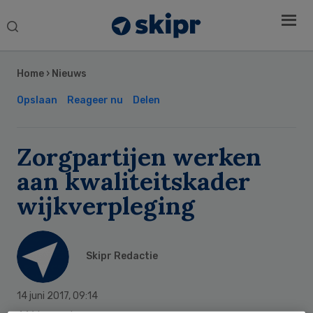
Search
this
Secondary
website
Sidebar
Home
›
Nieuws
Opslaan
Reageer nu
Delen
Zorgpartijen werken
aan kwaliteitskader
wijkverpleging
Skipr Redactie
14 juni 2017
,
09:14