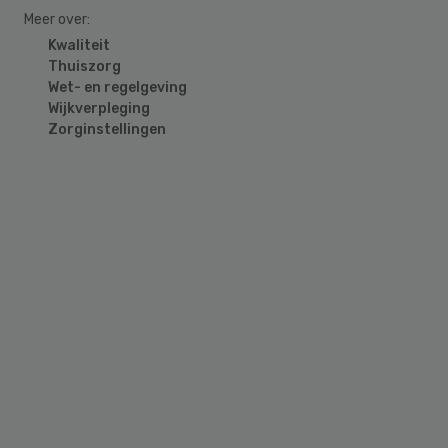
Meer over:
Kwaliteit
Thuiszorg
Wet- en regelgeving
Wijkverpleging
Zorginstellingen
Primary
Sidebar