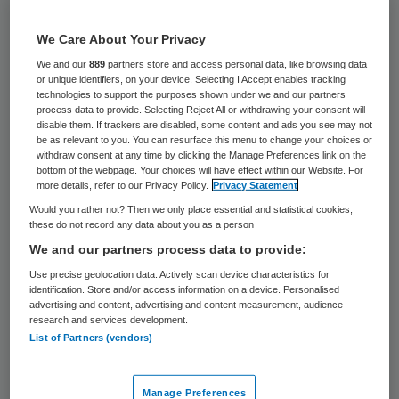
27 keer gelezen
We Care About Your Privacy
Zorgsaam Zeeuws-Vlaanderen moet dit
We and our
889
partners store and access personal data, like browsing data
jaar ruim 3 miljoen euro bezuinigen. Dat
or unique identifiers, on your device. Selecting I Accept enables tracking
technologies to support the purposes shown under we and our partners
meldt de krant PZC. Het ziekenhuis maakte
process data to provide. Selecting Reject All or withdrawing your consent will
disable them. If trackers are disabled, some content and ads you see may not
in 2013 voor het eerst in jaren verlies.
be as relevant to you. You can resurface this menu to change your choices or
withdraw consent at any time by clicking the Manage Preferences link on the
bottom of the webpage. Your choices will have effect within our Website. For
“Dat valt tegen en vraagt om een gerichte
more details, refer to our Privacy Policy.
Privacy Statement
aanpak voor de komende jaren”, heeft
Would you rather not? Then we only place essential and statistical cookies,
these do not record any data about you as a person
voorzitter Paul Rademacher van de raad
We and our partners process data to provide:
van bestuur van
Zorgsaam
donderdag
Use precise geolocation data. Actively scan device characteristics for
gezegd tijdens een nieuwjaarsreceptie in
identification. Store and/or access information on a device. Personalised
advertising and content, advertising and content measurement, audience
Terneuzen. “Dat geldt ook voor de
research and services development.
psychiatrie. Wel blijft de verzorging-,
List of Partners (vendors)
verpleging- en thuiszorgsector aan de
goede kant van de streep.”
Manage Preferences