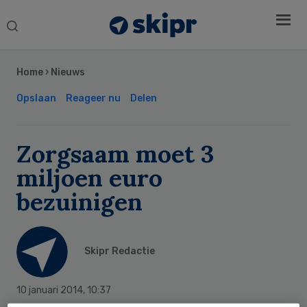
Search
this
Secondary
website
Sidebar
Home
›
Nieuws
Opslaan
Reageer nu
Delen
Zorgsaam moet 3
miljoen euro
bezuinigen
Skipr Redactie
10 januari 2014
,
10:37