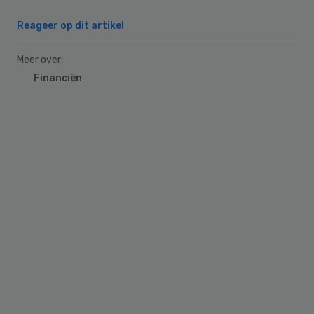
Reageer op dit artikel
Meer over:
Financiën
Primary
Sidebar