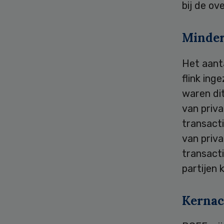
bij de ov
Minder
Het aanta
flink ing
waren dit
van priva
transacti
van priva
transacti
partijen
Kernac