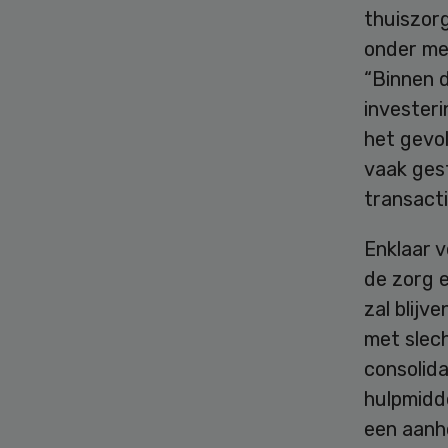
thuiszorg
onder mee
“Binnen d
investeri
het gevo
vaak ges
transacti
Enklaar v
de zorg e
zal blijv
met slech
consolida
hulpmidd
een aanh