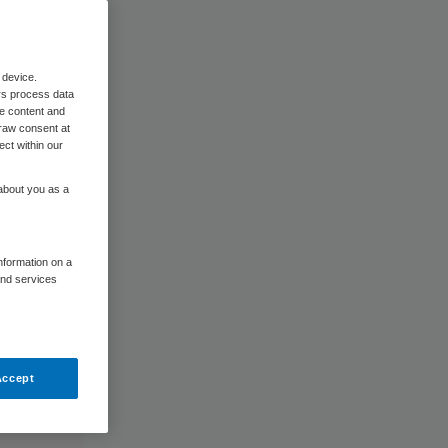
 device.
rs process data
me content and
raw consent at
ect within our
 about you as a
information on a
and services
Accept