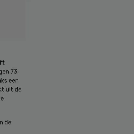
ft
egen 73
nks een
kt uit de
ce
n de