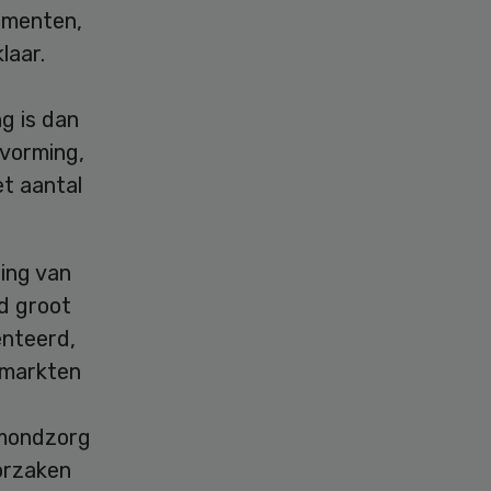
sementen,
laar.
g is dan
vorming,
t aantal
ring van
d groot
enteerd,
elmarkten
 mondzorg
orzaken