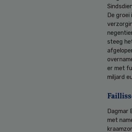
Sindsdien
De groei
verzorgi
negentien
steeg het
afgelopen
overnames
er met fu
miljard 
Failli
Dagmar En
met name 
kraamzor