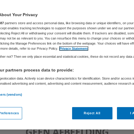
About Your Privacy
Philip van de Poel
30 maart 2017
,
12:44
131 keer gelezen
887
partners store and access personal data, like browsing data or unique identifiers, on your
Accept enables tracking technologies to support the purposes shown under we and our partne
electing Reject All or withdrawing your consent will disable them. If trackers are disabled, so
may not be as relevant to you. You can resurface this menu to change your choices or withd
licking the Manage Preferences link on the bottom of the webpage. Your choices will have eff
more details, refer to our Privacy Policy.
Privacy Statement
her not? Then we only place essential and statistical cookies, these do not record any data
r partners process data to provide:
eolocation data. Actively scan device characteristics for identification. Store and/or access 
onalised advertising and content, advertising and content measurement, audience research 
.
ners (vendors)
references
Reject All
I 