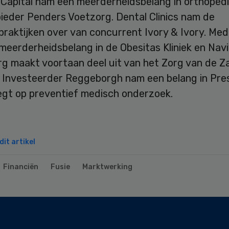
Capital nam een meerderheidsbelang in orthoped
ieder Penders Voetzorg. Dental Clinics nam de
raktijken over van concurrent Ivory & Ivory. Med
meerderheidsbelang in de Obesitas Kliniek en Nav
g maakt voortaan deel uit van het Zorg van de Z
 Investeerder Reggeborgh nam een belang in Pre
legt op preventief medisch onderzoek.
it artikel
Financiën
Fusie
Marktwerking