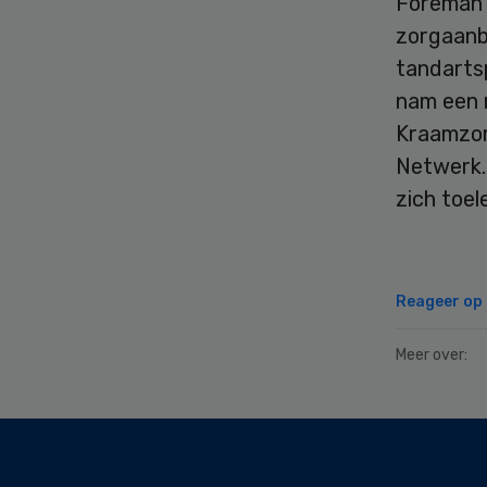
Foreman 
zorgaanb
tandartsp
nam een 
Kraamzor
Netwerk.
zich toe
Reageer op d
Meer over:
Secondary
Sidebar