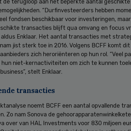
t de terugloop aan het beperkte aantal geschikte
mogelijkheden. “Durfinvesteerders hebben mome
veel fondsen beschikbaar voor investeringen, maar
schikte transacties blijft qua omvang en focus vr
 aldus Enklaar. Het aantal transacties met strate
nam jist sterk toe in 2016. Volgens BCFF komt di
aanbieders zich heroriënteren op hun rol. “Veel pa
 hun niet-kernactiviteiten om zich te kunnen toe
business”, stelt Enklaar.
ende transacties
rktanalyse noemt BCFF een aantal opvallende tra
jen. Zo nam Sonova de gehoorapparatenwinkelket
a over van HAL Investments voor 830 miljoen eur