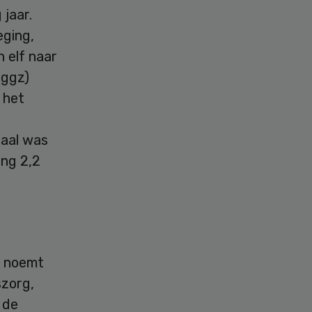
 jaar.
eging,
 elf naar
(ggz)
 het
taal was
ing 2,2
, noemt
szorg,
 de