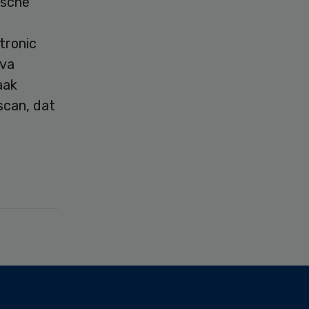
ische
tronic
iva
aak
scan, dat