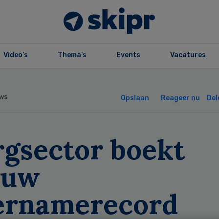
Video’s
Thema’s
Events
Vacatures
ws
Opslaan
Reageer nu
Del
rgsector boekt
euw
ernamerecord