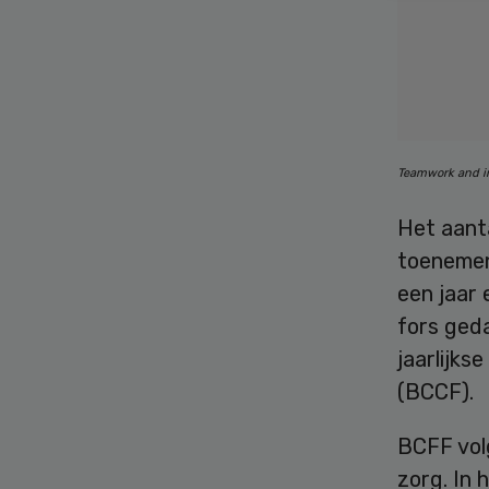
Teamwork and i
Het aanta
toenemen
een jaar 
fors geda
jaarlijk
(BCCF).
BCFF vol
zorg. In 