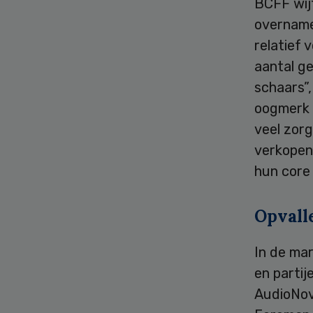
BCFF wij
overname
relatief 
aantal ge
schaars”,
oogmerk 
veel zorg
verkopen
hun core 
Opvall
In de ma
en parti
AudioNov