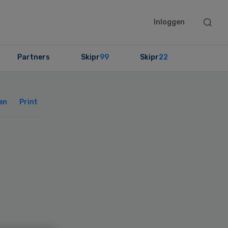
Searc
Inloggen
this
websit
Partners
Skipr
99
Skipr
22
Primary
Sidebar
en
Print