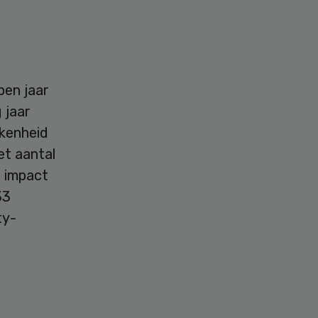
pen jaar
 jaar
kkenheid
et aantal
e impact
33
ty-