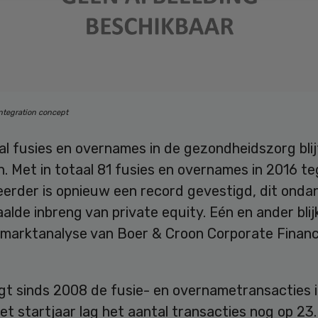
ntegration concept
l fusies en overnames in de gezondheidszorg blij
. Met in totaal 81 fusies en overnames in 2016 t
eerder is opnieuw een record gevestigd, dit onda
alde inbreng van private equity. Eén en ander blij
se marktanalyse van Boer & Croon Corporate Finan
gt sinds 2008 de fusie- en overnametransacties i
het startjaar lag het aantal transacties nog op 23.