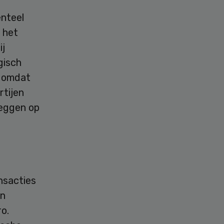
nteel
 het
ij
gisch
t omdat
rtijen
leggen op
nsacties
en
o.