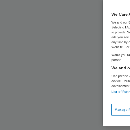
We Care 
We and our
Selecting I 
to provide. S
ads you see 
any time by c
Website. For 
Would you rat
person
We and ou
Use precise g
device. Pers
development
List of Part
Manage P