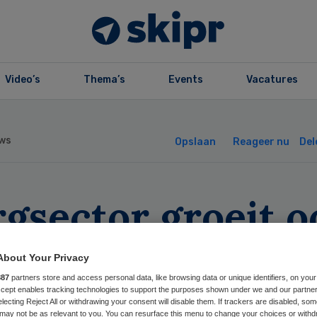
Video’s
Thema’s
Events
Vacatures
ws
Opslaan
Reageer nu
Del
gsector groeit o
2013 door
About Your Privacy
887
partners store and access personal data, like browsing data or unique identifiers, on your
Accept enables tracking technologies to support the purposes shown under we and our partne
electing Reject All or withdrawing your consent will disable them. If trackers are disabled, so
may not be as relevant to you. You can resurface this menu to change your choices or withd