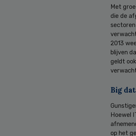
Met groei
die de af
sectoren
verwacht
2013 weer
blijven d
geldt ook
verwacht
Big dat
Gunstiger
Hoewel I
afnemende
op het ge