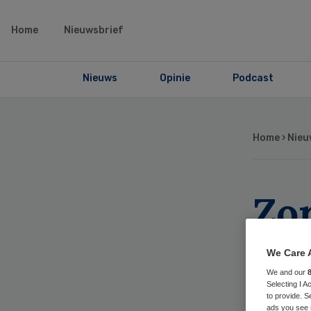
Home
Nieuwsbrief
Nieuws
Opinie
Podcast
Home
›
Nieu
Zor
in 
We Care 
We and our
Selecting I 
to provide. S
ads you see 