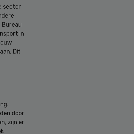
e sector
andere
h Bureau
nsport in
 bouw
aan. Dit
.
ing.
rden door
, zijn er
ok