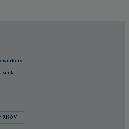
dewerkers
erzoek
ar KNOV