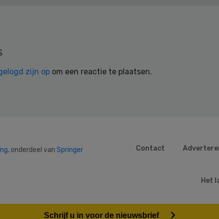
s
gelogd zijn op
om een reactie te plaatsen.
Contact
Advertere
ing
, onderdeel van
Springer
Het l
Schrijf u in voor de nieuwsbrief