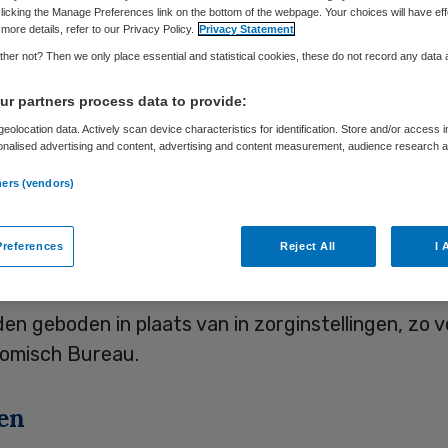
Skipr Redactie
8 augustus 2012
,
12:53
31 keer gelezen
licking the Manage Preferences link on the bottom of the webpage. Your choices will have eff
more details, refer to our Privacy Policy.
Privacy Statement
her not? Then we only place essential and statistical cookies, these do not record any data
ctor zal in 2013 met 3 procent groeien. Dat voor
r partners process data to provide:
ch Bureau in een kwartaalrapportage.
eolocation data. Actively scan device characteristics for identification. Store and/or access 
onalised advertising and content, advertising and content measurement, audience research 
.
 komt het groeipercentage naar verwachting van I
ners (vendors)
ch Bureau uit op 3,8 procent. In het eerste kwar
 de groei in de zorg nog uit op ruim 4 procent. 
references
Reject All
I 
omisch Bureau betreft het hier vooral ouderenzo
 in 2013 afvlakken doordat lichtere vormen van zo
en geboden in plaats van in zorginstellingen, zo v
omisch Bureau.
en