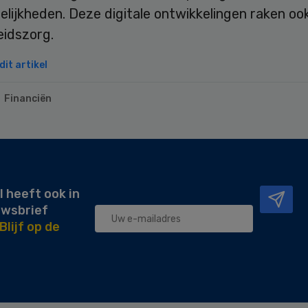
lijkheden. Deze digitale ontwikkelingen raken oo
idszorg.
it artikel
Financiën
l heeft ook in
uwsbrief
Blijf op de