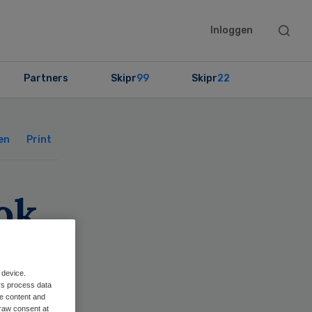
Searc
Inloggen
this
websit
Partners
Skipr
99
Skipr
22
Primary
Sidebar
en
Print
ok
 device.
rs process data
me content and
raw consent at