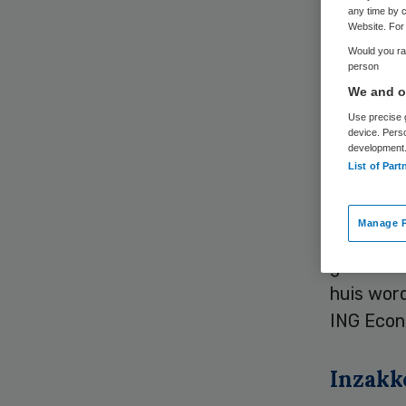
any time by c
Website. For 
Would you rat
person
De zorgse
We and ou
Economis
Use precise g
device. Pers
development
Dit jaar
List of Part
Economis
2012 kwam
Manage P
ING Econ
groei zal
huis word
ING Econ
Inzakk