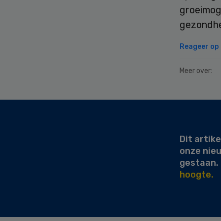
groeimoge
gezondhe
Reageer op d
Meer over:
Secondary
Sidebar
Dit artike
onze nie
gestaan.
hoogte.