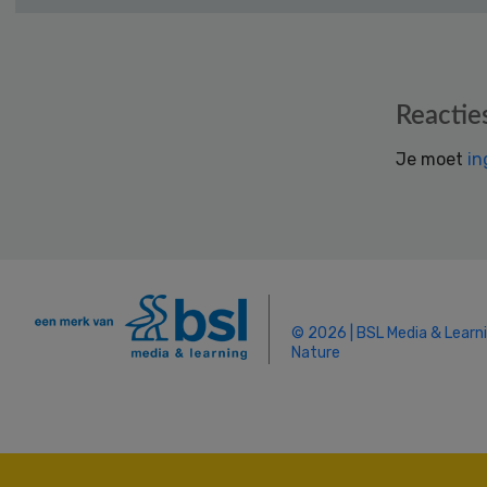
Reader
Reactie
Interactions
Je moet
in
© 2026 | BSL Media & Learn
Nature