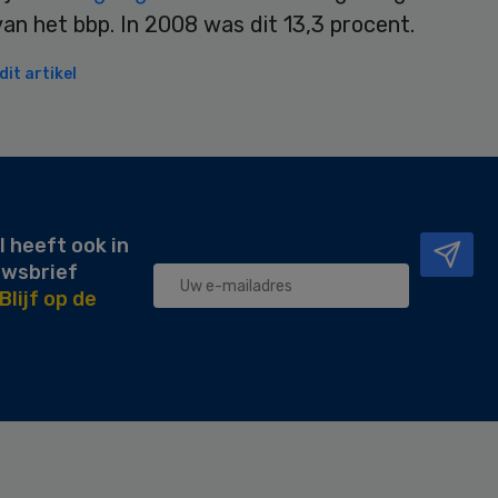
an het bbp. In 2008 was dit 13,3 procent.
it artikel
l heeft ook in
uwsbrief
Blijf op de