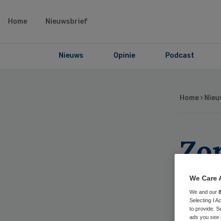
Home
Nieuwsbrief
Nieuws
Opinie
Podcast
Home
›
Nieu
Zo
Ned
We Care 
EU
We and our
Selecting I 
to provide. S
ads you see 