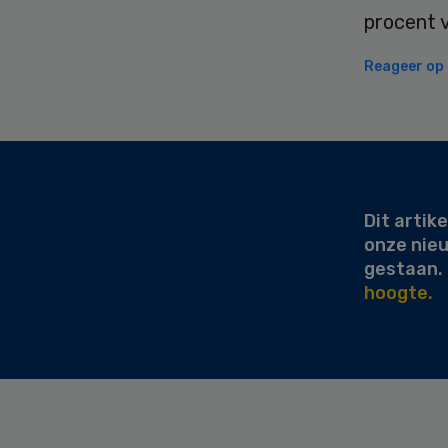
procent v
Reageer op d
Secondary
Sidebar
Dit artike
onze nie
gestaan.
hoogte.