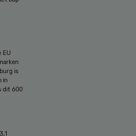
e EU
emarken
burg is
 in
s dit 600
3,1