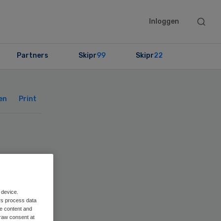
Searc
Inloggen
this
websit
Partners
Skipr
99
Skipr
22
Primary
Sidebar
en
Print
n
 device.
rs process data
me content and
raw consent at