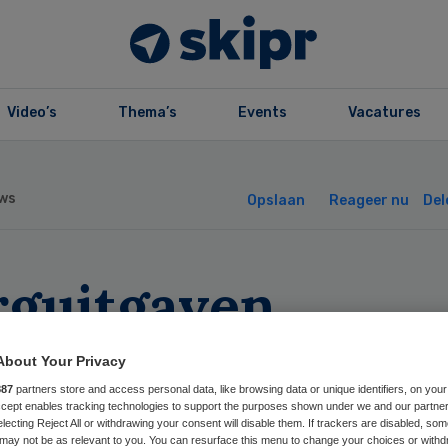
Video’s
Thema’s
Events
Vacatures
ws
Opslaan
Reageer nu
Del
rguitgaven
erland gelijk aa
About Your Privacy
-gemiddelde
887
partners store and access personal data, like browsing data or unique identifiers, on your
Accept enables tracking technologies to support the purposes shown under we and our partne
electing Reject All or withdrawing your consent will disable them. If trackers are disabled, so
may not be as relevant to you. You can resurface this menu to change your choices or withd