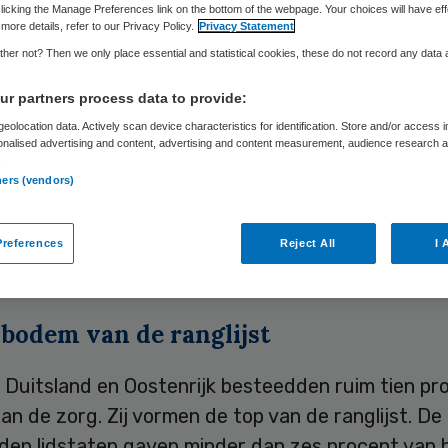
licking the Manage Preferences link on the bottom of the webpage. Your choices will have eff
more details, refer to our Privacy Policy.
Privacy Statement
her not? Then we only place essential and statistical cookies, these do not record any data
Skipr Redactie
21 september 2009
,
09:58
28 keer gelezen
r partners process data to provide:
eolocation data. Actively scan device characteristics for identification. Store and/or access 
onalised advertising and content, advertising and content measurement, audience research 
en aan gezondheidszorg in Nederland ligt iets la
.
delde van alle landen van de Europese Unie (EU).
ners (vendors)
e Nederland 8,9 procent van het bruto binnenlan
bbp) in de zorg. Het gemiddelde ligt op negen pr
references
Reject All
I 
k op Nieuws.
 bodem van de ranglijst
, Duitsland en Oostenrijk besteedden ruim tien pr
an de zorg. Zij vormen de top van de ranglijst. De
den lidstaten gaven minder dan zes procent van 