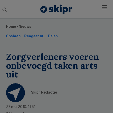
Search
this
Secondary
website
Sidebar
Home
›
Nieuws
Opslaan
Reageer nu
Delen
Zorgverleners voeren
onbevoegd taken arts
uit
Skipr Redactie
27 mei 2010
,
11:51