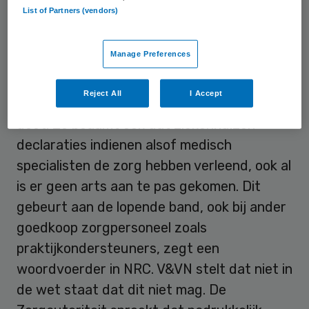
List of Partners (vendors)
duidelijk de wet overtreden.” De
beroepsvereniging van verpleegkundigen en
Manage Preferences
verzorgenden verklaart in het NRC dat het
wijdverbreid is dat veel zorgpersoneel
Reject All
I Accept
zonder wettelijke bevoegdheden werk
doet. Ze beaamt ook dat ziekenhuizen
declaraties indienen alsof medisch
specialisten de zorg hebben verleend, ook al
is er geen arts aan te pas gekomen. Dit
gebeurt aan de lopende band, ook bij ander
goedkoop zorgpersoneel zoals
praktijkondersteuners, zegt een
woordvoerder in NRC. V&VN stelt dat niet in
de wet staat dat dit niet mag. De