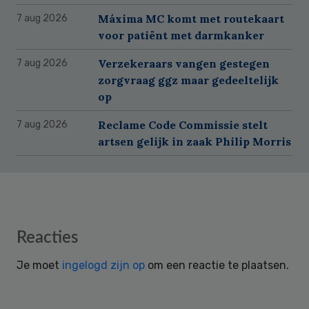
Máxima MC komt met routekaart
7 aug 2026
voor patiënt met darmkanker
Verzekeraars vangen gestegen
7 aug 2026
zorgvraag ggz maar gedeeltelijk
op
Reclame Code Commissie stelt
7 aug 2026
artsen gelijk in zaak Philip Morris
Reader
Reacties
Interactions
Je moet
ingelogd zijn op
om een reactie te plaatsen.