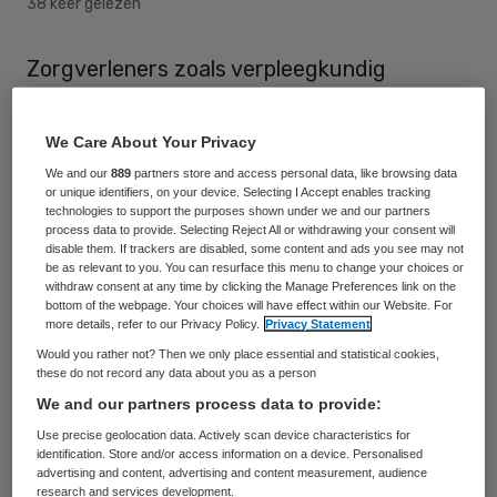
38 keer gelezen
Zorgverleners zoals verpleegkundig
specialisten en nurse practitioners plegen
regelmatig economische delicten door
We Care About Your Privacy
handelingen te verrichten waarvoor zij niet
We and our
889
partners store and access personal data, like browsing data
or unique identifiers, on your device. Selecting I Accept enables tracking
bevoegd zijn. Daarbij declareren medisch
technologies to support the purposes shown under we and our partners
specialisten hun hoge tarieven voor het
process data to provide. Selecting Reject All or withdrawing your consent will
disable them. If trackers are disabled, some content and ads you see may not
werk dat ondergeschikten zonder
be as relevant to you. You can resurface this menu to change your choices or
withdraw consent at any time by clicking the Manage Preferences link on the
artsdiploma zelfstandig uitvoeren. Dat blijkt
bottom of the webpage. Your choices will have effect within our Website. For
more details, refer to our Privacy Policy.
Privacy Statement
uit onderzoek van NRC Handelsblad.
Would you rather not? Then we only place essential and statistical cookies,
these do not record any data about you as a person
Overtreding wet
We and our partners process data to provide:
Use precise geolocation data. Actively scan device characteristics for
identification. Store and/or access information on a device. Personalised
De
Nederlandse zorgautoriteit NZa
zegt in
advertising and content, advertising and content measurement, audience
reactie hierop in het NRC: “Hier wordt
research and services development.