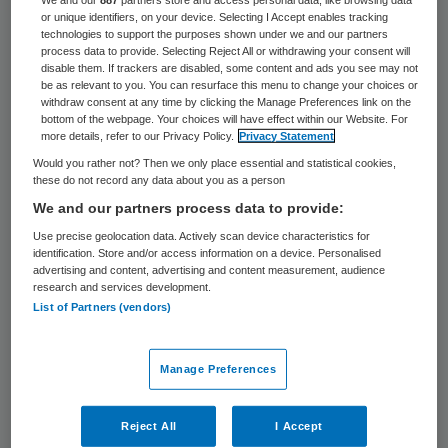
28 keer gelezen
or unique identifiers, on your device. Selecting I Accept enables tracking
technologies to support the purposes shown under we and our partners
process data to provide. Selecting Reject All or withdrawing your consent will
DSW-bestuursvoorzitter Chris Oomen zegt
disable them. If trackers are disabled, some content and ads you see may not
be as relevant to you. You can resurface this menu to change your choices or
in het magazine FEM graag het Reinier de
withdraw consent at any time by clicking the Manage Preferences link on the
Graaf Gasthuis in een vereniging van
bottom of the webpage. Your choices will have effect within our Website. For
more details, refer to our Privacy Policy.
Privacy Statement
ziekenhuizen onder te willen brengen.
Would you rather not? Then we only place essential and statistical cookies,
these do not record any data about you as a person
We and our partners process data to provide:
Delft
Use precise geolocation data. Actively scan device characteristics for
identification. Store and/or access information on a device. Personalised
DSW kreeg pasgeleden groen licht van de
advertising and content, advertising and content measurement, audience
research and services development.
overheid om het
noodlijdende Vlietland-
List of Partners (vendors)
ziekenhuis in Schiedam over te nemen
. Het
Delftse ziekenhuis heeft miljoenen verloren
Manage Preferences
bij het plannen van een ambitieus en duur
nieuwbouwproject. De bewoners van
Reject All
I Accept
Delftse woonzorgcentra maken zich grote