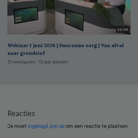
32:08
Webinar 1 juni 2026 | Duurzame zorg | Van afval
naar grondstof
31 weergaven
· 15 jaar geleden
Reader
Reacties
Interactions
Je moet
ingelogd zijn op
om een reactie te plaatsen.