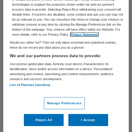
beslissen welke ziekenhuizen en klinieken
technologies to support the purposes shown under we and our partners
snel kunnen groeien en welke langzamer.
process data to provide. Selecting Reject All or withdrawing your consent will
disable them. If trackers are disabled, some content and ads you see may not
Dat meldt het Financiëele Dagblad op basis
be as relevant to you. You can resurface this menu to change your choices or
withdraw consent at any time by clicking the Manage Preferences link on the
van bronnen rond het overleg over een
bottom of the webpage. Your choices will have effect within our Website. For
more details, refer to our Privacy Policy.
Privacy Statement
nieuw financieringssysteem voor de sector.
Would you rather not? Then we only place essential and statistical cookies,
these do not record any data about you as a person
Groei
We and our partners process data to provide:
Use precise geolocation data. Actively scan device characteristics for
Volgens
het FD
onderhandelt de minister nu
identification. Store and/or access information on a device. Personalised
advertising and content, advertising and content measurement, audience
met ziekenhuizen en verzekeraars over
research and services development.
List of Partners (vendors)
nieuwe financieringskaders in de
ziekenhuiszorg. Als onderdeel hiervan heeft
Manage Preferences
de minister in december al afspraken
gemaakt met de medisch specialisten. Hun
Reject All
I Accept
honorarium mag met niet meer dan 2,5