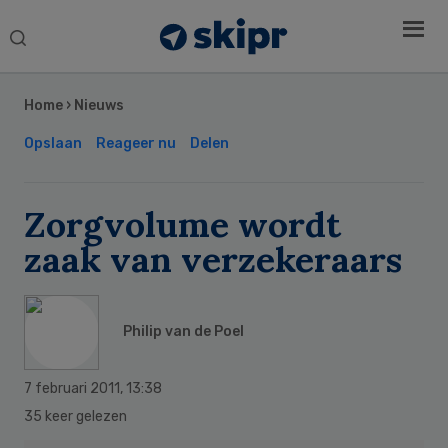
Search
this
Secondary
website
Sidebar
Home
›
Nieuws
Opslaan
Reageer nu
Delen
Zorgvolume wordt
zaak van verzekeraars
Philip van de Poel
7 februari 2011
,
13:38
35 keer gelezen