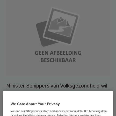
Minister Schippers van Volksgezondheid wil
verzekeraars meer verantwoordelijkheid
geven bij de verdeling van het budget voor
We Care About Your Privacy
de curatieve zorg. Zij mogen straks
We and our
887
partners store and access personal data, like browsing data
or unique identifiers, on your device. Selecting I Accept enables tracking