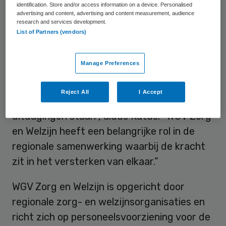
identification. Store and/or access information on a device. Personalised
Samenwerking
advertising and content, advertising and content measurement, audience
research and services development.
List of Partners (vendors)
Katus kijkt vooruit naar haar nieuwe
functie bij de werkgeversvereniging in
Manage Preferences
Overijssel. “De zorg en welzijnssector vind
ik interessant, omdat het veelzijdig is en
Reject All
I Accept
continu in ontwikkeling en we voor flinke
uitdagingen staan”, aldus Katus. “WGV Zorg
en Welzijn heeft een belangrijke rol in de
regionale samenwerking waarbij de kracht
zit in het versterken van elkaar.”
WGV Zorg en Welzijn is opgericht door
regionale zorg- en welzijnsorganisaties en
richt zich op personeelsvoorziening voor de