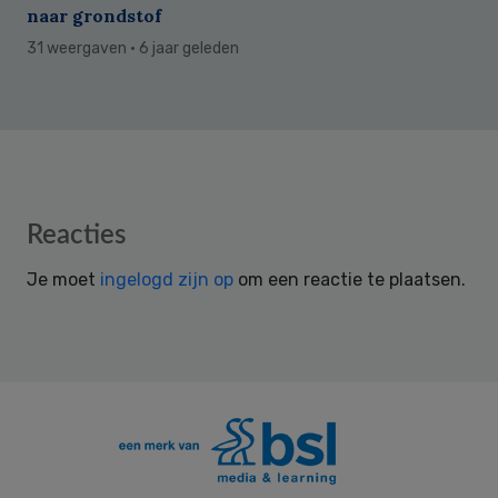
naar grondstof
31 weergaven
· 6 jaar geleden
Reader
Reacties
Interactions
Je moet
ingelogd zijn op
om een reactie te plaatsen.