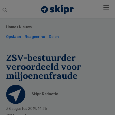
Search
this
Secondary
website
Sidebar
Home
›
Nieuws
Opslaan
Reageer nu
Delen
ZSV-bestuurder
veroordeeld voor
miljoenenfraude
Skipr Redactie
23 augustus 2019
,
14:26