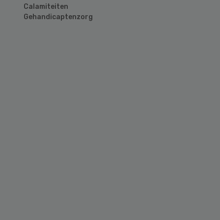
Calamiteiten
Gehandicaptenzorg
Primary
Sidebar