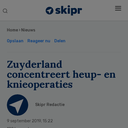
Search
this
Secondary
website
Sidebar
Home
›
Nieuws
Opslaan
Reageer nu
Delen
Zuyderland
concentreert heup- en
knieoperaties
Skipr Redactie
9 september 2019
,
15:22