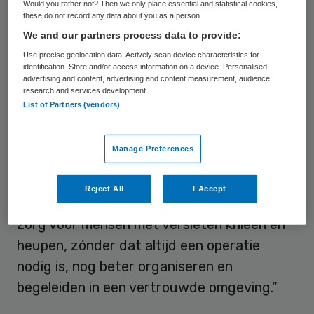
Would you rather not? Then we only place essential and statistical cookies,
Als thuis
these do not record any data about you as a person
We and our partners process data to provide:
“Uniek is dat we de zorg binnen de kliniek
Use precise geolocation data. Actively scan device characteristics for
identification. Store and/or access information on a device. Personalised
‘zo thuis mogelijk’ organiseren”, zegt
advertising and content, advertising and content measurement, audience
research and services development.
Wouter van Hemert, orthopedisch chirurg
List of Partners (vendors)
knie & heup kliniek. “Dat doen we door
tijdens het hele zorgproces intensief samen
Manage Preferences
te werken met de huisarts, fysiotherapeut
en andere disciplines binnen Zuyderland.
Reject All
I Accept
Door deze samenwerking kunnen we de
zorg voor mensen met versleten knieën en
heupen, zónder dat altijd een operatie
nodig is, nog beter organiseren en
begeleiden in een vertrouwde omgeving.”