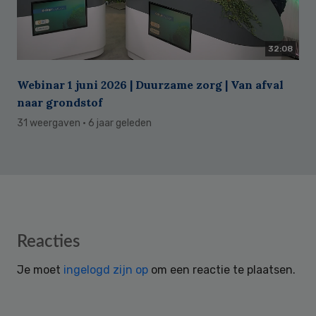
32:08
Webinar 1 juni 2026 | Duurzame zorg | Van afval
naar grondstof
31 weergaven
· 6 jaar geleden
Reader
Reacties
Interactions
Je moet
ingelogd zijn op
om een reactie te plaatsen.