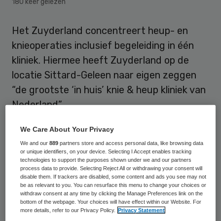
180 keer gelezen
Het Zuyderland concentreert heup- en
knieoperaties inclusief begeleiding in één
kliniek. Hiermee heeft Zuyderland op de
locatie Sittard-Geleen naar eigen zeggen
“de grootste ‘in huis’ knie & heup kliniek van
Nederland”.
Met het oog op optimale zorg voor
We Care About Your Privacy
patiënten met heup- en knieproblemen is
We and our
889
partners store and access personal data, like browsing data
or unique identifiers, on your device. Selecting I Accept enables tracking
het
Zuyderland
bezig met een flinke
technologies to support the purposes shown under we and our partners
process data to provide. Selecting Reject All or withdrawing your consent will
verbouwing. Zuyderland mikt op de opening
disable them. If trackers are disabled, some content and ads you see may not
be as relevant to you. You can resurface this menu to change your choices or
van meerdere gespecialiseerde klinieken in
withdraw consent at any time by clicking the Manage Preferences link on the
de eerste helft van 2020.
bottom of the webpage. Your choices will have effect within our Website. For
more details, refer to our Privacy Policy.
Privacy Statement