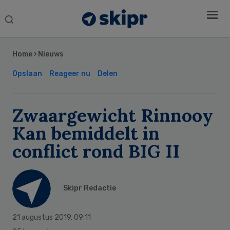
Search
this
Secondary
website
Sidebar
Home
›
Nieuws
Opslaan
Reageer nu
Delen
Zwaargewicht Rinnooy
Kan bemiddelt in
conflict rond BIG II
Skipr Redactie
21 augustus 2019
,
09:11