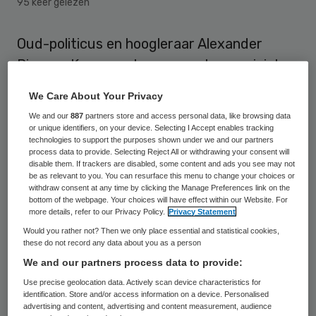
95 keer gelezen
Oud-politicus en hoogleraar Alexander
Rinnooy Kan neemt op verzoek van minister
Bruno Bruins (Medische Zorg en Sport) de
We Care About Your Privacy
rol van verkenner op zich in de discussie
We and our
887
partners store and access personal data, like browsing data
over wetsvoorstel BIG II
or unique identifiers, on your device. Selecting I Accept enables tracking
technologies to support the purposes shown under we and our partners
process data to provide. Selecting Reject All or withdrawing your consent will
Over dit voorstel ontstond deze zomer
disable them. If trackers are disabled, some content and ads you see may not
be as relevant to you. You can resurface this menu to change your choices or
grote onrust ontstaan onder
withdraw consent at any time by clicking the Manage Preferences link on the
bottom of the webpage. Your choices will have effect within our Website. For
verpleegkundigen. Door juridische
more details, refer to our Privacy Policy.
Privacy Statement
aanscherping van het onderscheid tussen
Would you rather not? Then we only place essential and statistical cookies,
these do not record any data about you as a person
MBO- en HBO-geschoolde
We and our partners process data to provide:
verpleegkundigen zijn veel
Use precise geolocation data. Actively scan device characteristics for
verpleegkundigen bang voor
“een afbraak
identification. Store and/or access information on a device. Personalised
advertising and content, advertising and content measurement, audience
van diploma’s en vernietiging van kennis en