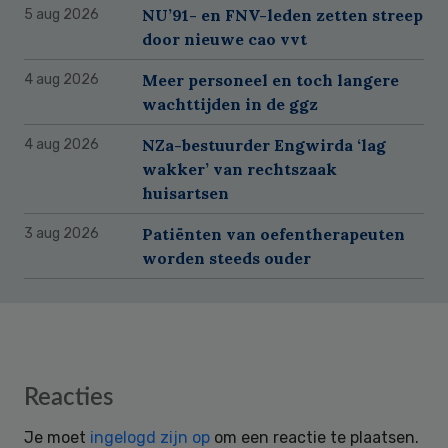
NU’91- en FNV-leden zetten streep
5 aug 2026
door nieuwe cao vvt
Meer personeel en toch langere
4 aug 2026
wachttijden in de ggz
NZa-bestuurder Engwirda ‘lag
4 aug 2026
wakker’ van rechtszaak
huisartsen
Patiënten van oefentherapeuten
3 aug 2026
worden steeds ouder
Reader
Reacties
Interactions
Je moet
ingelogd zijn op
om een reactie te plaatsen.