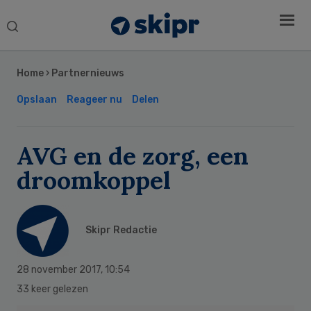
Search
this
Secondary
website
Sidebar
Home
›
Partnernieuws
Opslaan
Reageer nu
Delen
AVG en de zorg, een
droomkoppel
Skipr Redactie
28 november 2017
,
10:54
33 keer gelezen