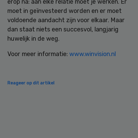
erop na: aan elke relatie moet je werken. Er
moet in geïnvesteerd worden en er moet
voldoende aandacht zijn voor elkaar. Maar
dan staat niets een succesvol, langjarig
huwelijk in de weg.
Voor meer informatie:
www.winvision.nl
Reageer op dit artikel
Primary
Sidebar