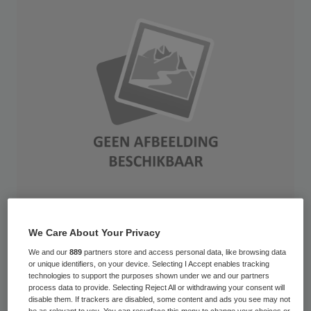
Je kent dat wel, van die datingshows
We Care About Your Privacy
waarin op basis van allerlei
We and our
889
partners store and access personal data, like browsing data
or unique identifiers, on your device. Selecting I Accept enables tracking
wetenschappelijke en minder
technologies to support the purposes shown under we and our partners
process data to provide. Selecting Reject All or withdrawing your consent will
wetenschappelijke kenmerken twee mensen
disable them. If trackers are disabled, some content and ads you see may not