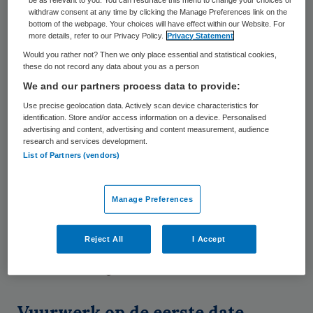
aan elkaar gekoppeld worden. In de basis
be as relevant to you. You can resurface this menu to change your choices or
withdraw consent at any time by clicking the Manage Preferences link on the
zijn dan alle ingrediënten aanwezig om van
bottom of the webpage. Your choices will have effect within our Website. For
more details, refer to our Privacy Policy.
Privacy Statement
de koppeling een succes te maken. Toch is
Would you rather not? Then we only place essential and statistical cookies,
het dan echt nog aan beide partners om er
these do not record any data about you as a person
ook iets moois van te maken.
We and our partners process data to provide:
Use precise geolocation data. Actively scan device characteristics for
De zorgsector en de Algemene Verordening
identification. Store and/or access information on a device. Personalised
advertising and content, advertising and content measurement, audience
Gegevensbescherming (AVG) zijn wat mij
research and services development.
List of Partners (vendors)
betreft zo’n droomkoppel. Hoewel de AVG
misschien niet de allermooiste is, qua
Manage Preferences
karakter is zij of hij perfect geknipt voor de
zorg. En we weten allemaal dat het bij een
Reject All
I Accept
succesvolle relatie niet om de looks maar
om de inhoud gaat, toch?
Vuurwerk op de eerste date