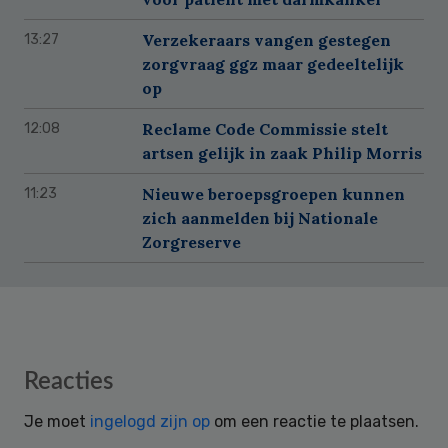
Verzekeraars vangen gestegen
13:27
zorgvraag ggz maar gedeeltelijk
op
Reclame Code Commissie stelt
12:08
artsen gelijk in zaak Philip Morris
Nieuwe beroepsgroepen kunnen
11:23
zich aanmelden bij Nationale
Zorgreserve
Reader
Reacties
Interactions
Je moet
ingelogd zijn op
om een reactie te plaatsen.