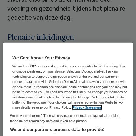
voeding en gezondheid tijdens het plenaire
gedeelte van deze dag.
Plenaire inleidingen
Vakgenoten uit de zorg, maatschappelijke
We Care About Your Privacy
organisaties, kennisinstituten, de
We and our
887
partners store and access personal data, like browsing data
voedingsindustrie en overheid komen
or unique identifiers, on your device. Selecting I Accept enables tracking
technologies to support the purposes shown under we and our partners
tijdens dit congres bijeen om het
process data to provide. Selecting Reject All or withdrawing your consent will
disable them. If trackers are disabled, some content and ads you see may not
onderwerp voeding en gezondheid verder
be as relevant to you. You can resurface this menu to change your choices or
uit te diepen. Dit thema wordt zowel
withdraw consent at any time by clicking the Manage Preferences link on the
bottom of the webpage. Your choices will have effect within our Website. For
maatschappelijk als commercieel uitgelicht.
more details, refer to our Privacy Policy.
Privacy Statement
Op het gebied van gezondheid en voeding
Would you rather not? Then we only place essential and statistical cookies,
these do not record any data about you as a person
worden de kansen en bedreigingen in kaart
We and our partners process data to provide:
gebracht.