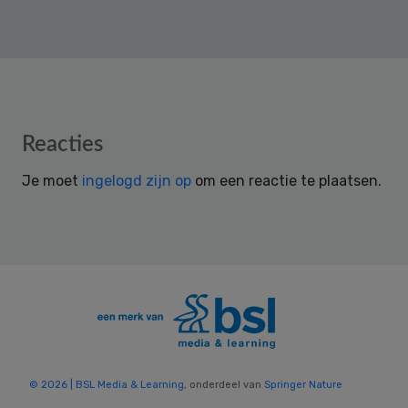
Reader
Reacties
Interactions
Je moet
ingelogd zijn op
om een reactie te plaatsen.
© 2026 | BSL Media & Learning
, onderdeel van
Springer Nature