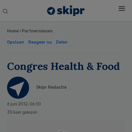
Search
this
Secondary
website
Sidebar
Home
›
Partnernieuws
Opslaan
Reageer nu
Delen
Congres Health & Food
Skipr Redactie
6 juni 2012
,
06:00
35 keer gelezen