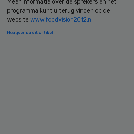
Meer informatie over de sprekers en het
programma kunt u terug vinden op de
website
www.foodvision2012.nl
.
Reageer op dit artikel
Primary
Sidebar