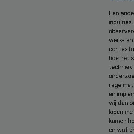
Een ande
inquiries
observer
werk- en
contextua
hoe het 
techniek 
onderzoek
regelmati
en imple
wij dan 
lopen met
komen ho
en wat e