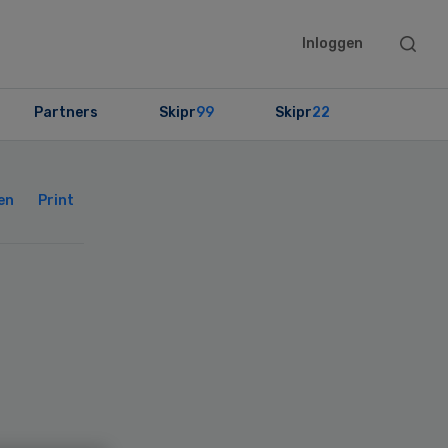
Searc
Inloggen
this
websit
Partners
Skipr
99
Skipr
22
Primary
Sidebar
en
Print