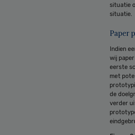
situatie
situatie.
Paper 
Indien ee
wij paper
eerste sc
met pote
prototyp
de doelg
verder u
prototyp
eindgebru