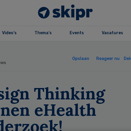
Video’s
Thema’s
Events
Vacatures
Opslaan
Reageer nu
Del
uws
sign Thinking
nnen eHealth
derzoek!