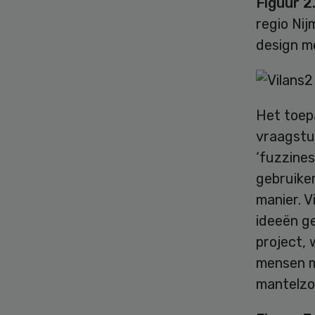
Figuur 2
regio Nij
design m
Het toep
vraagstu
‘fuzzines
gebruiker
manier. 
ideeën g
project,
mensen m
mantelzo