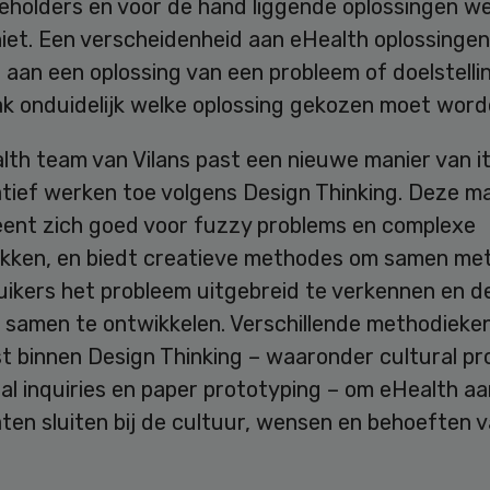
keholders en voor de hand liggende oplossingen w
niet. Een verscheidenheid aan eHealth oplossinge
 aan een oplossing van een probleem of doelstelli
ak onduidelijk welke oplossing gekozen moet word
th team van Vilans past een nieuwe manier van it
atief werken toe volgens Design Thinking. Deze m
eent zich goed voor fuzzy problems en complexe
kken, en biedt creatieve methodes om samen me
uikers het probleem uitgebreid te verkennen en d
g samen te ontwikkelen. Verschillende methodiek
t binnen Design Thinking – waaronder cultural pr
l inquiries en paper prototyping – om eHealth aa
ten sluiten bij de cultuur, wensen en behoeften 