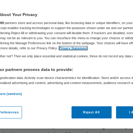
About Your Privacy
Skipr Redactie
8 augustus 2015
,
13:12
108 keer gelezen
889
partners store and access personal data, like browsing data or unique identifiers, on your
Accept enables tracking technologies to support the purposes shown under we and our partne
electing Reject All or withdrawing your consent will disable them. If trackers are disabled, so
may not be as relevant to you. You can resurface this menu to change your choices or withd
licking the Manage Preferences link on the bottom of the webpage. Your choices will have eff
ieders willen in toenemende mate de mogelijkhed
more details, refer to our Privacy Policy.
Privacy Statement
verkennen en implementeren binnen de langduren
her not? Then we only place essential and statistical cookies, these do not record any data
an van belang om goed te achterhalen waar een
r partners process data to provide:
ieder behoefte aan heeft en hoe eHealth beteken
eolocation data. Actively scan device characteristics for identification. Store and/or access 
n aan het zorgproces.
onalised advertising and content, advertising and content measurement, audience research 
.
ners (vendors)
 de technische mogelijkheden onbeperkt lijken te
te of vraag vaak onduidelijk, spreken wij over ‘f
references
Reject All
I 
. Bij fuzzy problems is het knelpunt lastig te ben
uw, het is niet transparant, er zit veel gevoel bij, e