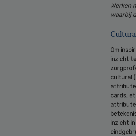
Werken m
waarbij d
Cultura
Om inspir
inzicht t
zorgprofe
cultural 
attribut
cards, e
attribute
betekenis
inzicht i
eindgebru