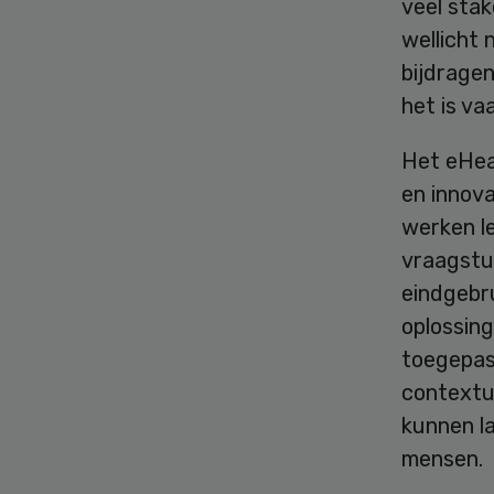
veel sta
wellicht 
bijdragen
het is va
Het eHeal
en innov
werken l
vraagstu
eindgebr
oplossin
toegepas
contextua
kunnen la
mensen.