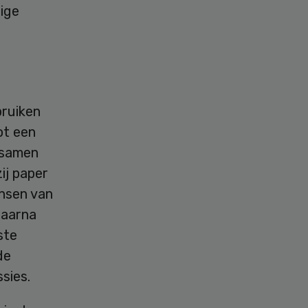
ige
bruiken
ot een
 samen
ij paper
ensen van
daarna
ste
de
sies.