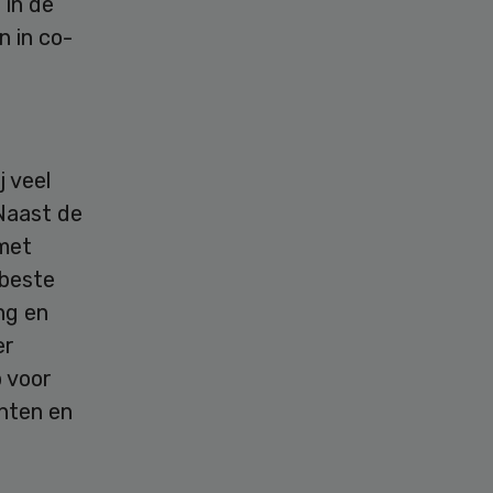
 in de
n in co-
 veel
Naast de
 met
 beste
ng en
er
p voor
nten en