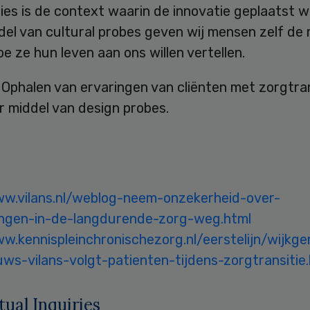
ies is de context waarin de innovatie geplaatst w
el van cultural probes geven wij mensen zelf de r
e ze hun leven aan ons willen vertellen.
Ophalen van ervaringen van cliënten met zorgtran
r middel van design probes.
ww.vilans.nl/weblog-neem-onzekerheid-over-
ngen-in-de-langdurende-zorg-weg.html
w.kennispleinchronischezorg.nl/eerstelijn/wijkge
uws-vilans-volgt-patienten-tijdens-zorgtransitie
ual Inquiries