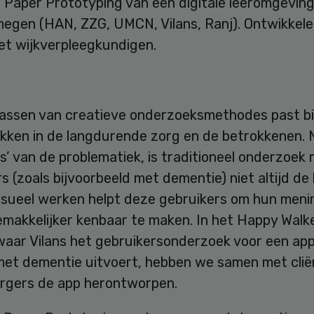
.
Paper Prototyping van een digitale leeromgeving
megen (HAN, ZZG, UMCN, Vilans, Ranj). Ontwikkele
et wijkverpleegkundigen.
assen van creatieve onderzoeksmethodes past bij
kken in de langdurende zorg en de betrokkenen. 
s’ van de problematiek, is traditioneel onderzoek
s (zoals bijvoorbeeld met dementie) niet altijd de
Visueel werken helpt deze gebruikers om hun meni
emakkelijker kenbaar te maken. In het Happy Walk
 waar Vilans het gebruikersonderzoek voor een ap
et dementie uitvoert, hebben we samen met clië
rgers de app herontworpen.