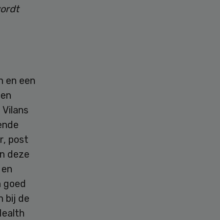
wordt
h en een
 en
 Vilans
lende
r, post
en deze
 en
n goed
 bij de
Health