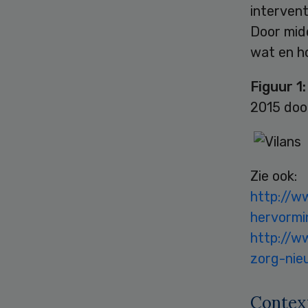
intervent
Door midd
wat en ho
Figuur 1:
2015 doo
Zie ook:
http://w
hervormi
http://ww
zorg-nie
Context