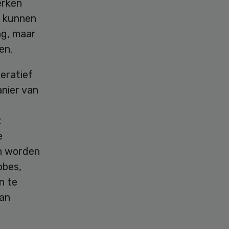
erken
n kunnen
ng, maar
en.
eratief
anier van
t
e
en worden
obes,
n te
van