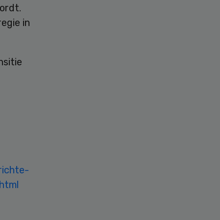
ordt.
egie in
sitie
richte-
.html