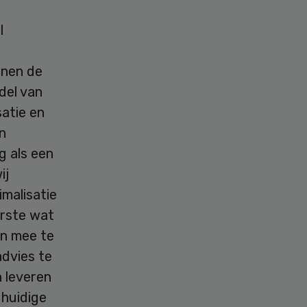
l
nnen de
del van
satie en
n
g als een
ij
imalisatie
erste wat
en mee te
advies te
 leveren
 huidige