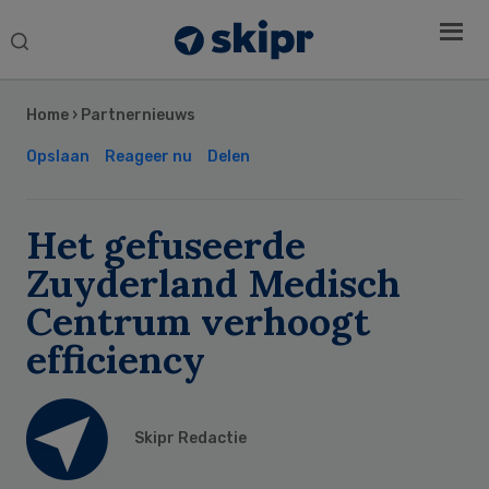
Search
this
Secondary
website
Sidebar
Home
›
Partnernieuws
Opslaan
Reageer nu
Delen
Het gefuseerde
Zuyderland Medisch
Centrum verhoogt
efficiency
Skipr Redactie