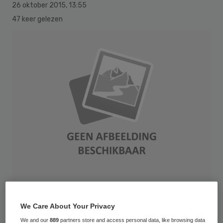
26 oktober 2015
,
13:55
47 keer gelezen
Bij de verhuizing van Orbis Medisch
We Care About Your Privacy
Centrum in 2009 naar de nieuwbouw op de
We and our
889
partners store and access personal data, like browsing data