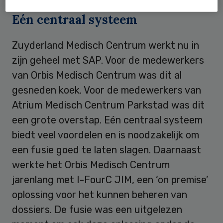
Eén centraal systeem
Zuyderland Medisch Centrum werkt nu in
zijn geheel met SAP. Voor de medewerkers
van Orbis Medisch Centrum was dit al
gesneden koek. Voor de medewerkers van
Atrium Medisch Centrum Parkstad was dit
een grote overstap. Eén centraal systeem
biedt veel voordelen en is noodzakelijk om
een fusie goed te laten slagen. Daarnaast
werkte het Orbis Medisch Centrum
jarenlang met I-FourC JIM, een ‘on premise’
oplossing voor het kunnen beheren van
dossiers. De fusie was een uitgelezen