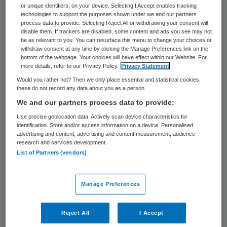
grens tussen Sittard en Geleen, had het
or unique identifiers, on your device. Selecting I Accept enables tracking
technologies to support the purposes shown under we and our partners
ziekenhuis ruim één miljoen papieren
process data to provide. Selecting Reject All or withdrawing your consent will
disable them. If trackers are disabled, some content and ads you see may not
dossiers in de oudbouw staan. Deze
be as relevant to you. You can resurface this menu to change your choices or
withdraw consent at any time by clicking the Manage Preferences link on the
verhuizing was hét moment om iets met de
bottom of the webpage. Your choices will have effect within our Website. For
privacygevoelige dossiers te doen. Zij kozen
more details, refer to our Privacy Policy.
Privacy Statement
Would you rather not? Then we only place essential and statistical cookies,
voor een digitale werkomgeving en startten
these do not record any data about you as a person
een succesvolle samenwerking met I-
We and our partners process data to provide:
FourC.
Use precise geolocation data. Actively scan device characteristics for
identification. Store and/or access information on a device. Personalised
advertising and content, advertising and content measurement, audience
Begin 2015 werd de fusie tussen Orbis
research and services development.
Medisch en Zorgconcern en Atrium Medisch
List of Partners (vendors)
Centrum Parkstad definitief. Dit betekende
onder andere dat er voor één systeem
Manage Preferences
gekozen werd voor het beheer van dossiers.
Dat werd de
I-FourC Virtual Archive
.
Reject All
I Accept