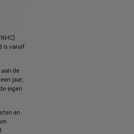
 (NHC)
 is vanaf
 aan de
een jaar,
 de eigen
sten en
ium
l