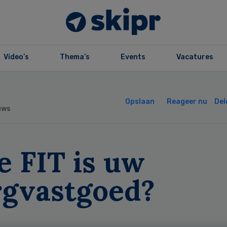
Video’s
Thema’s
Events
Vacatures
Opslaan
Reageer nu
Del
uws
e FIT is uw
rgvastgoed?