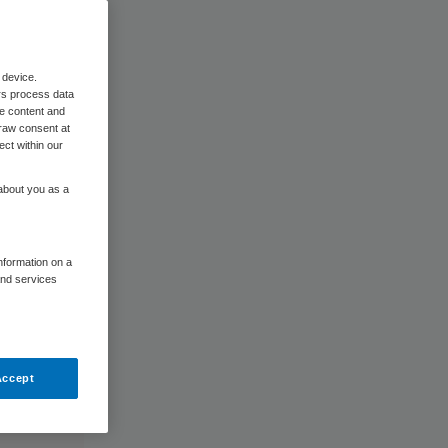
 device.
rs process data
me content and
raw consent at
ect within our
 about you as a
information on a
and services
Accept