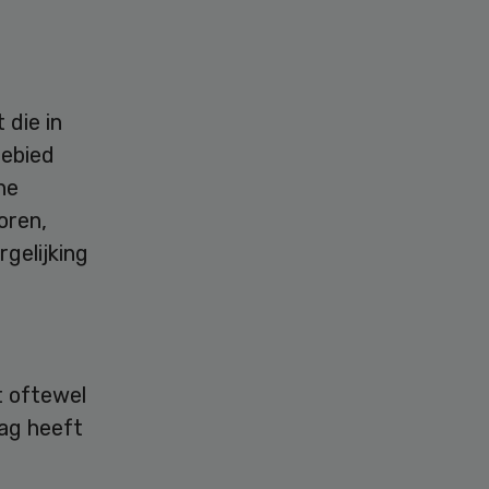
 die in
gebied
ne
oren,
gelijking
t oftewel
zag heeft