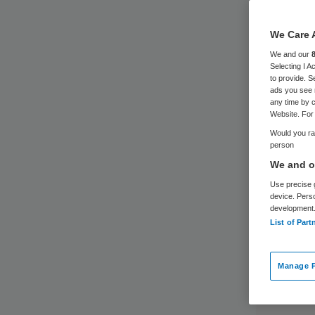
We Care 
We and our
Selecting I 
to provide. S
ads you see 
any time by c
Website. For 
Would you rat
person
We and ou
Use precise g
device. Pers
development
List of Part
Manage P