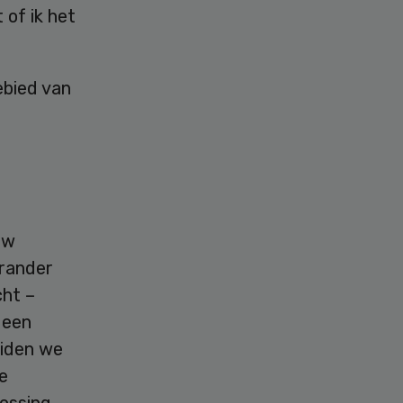
 of ik het
ebied van
uw
rander
cht –
 een
eiden we
e