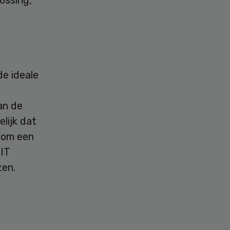
lossing,
de ideale
an de
lijk dat
s om een
IT
zen.