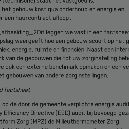
e (technische) staat het vastgoed is,
l het gebouw kost qua onderhoud en energie en
r een huurcontract afloopt.
Dit leggen we vast in een factsheet
pslag weergeeft hoe een gebouw scoort op het 
iek, energie, ruimte en financiën. Naast een inter
k van de gebouwen die tot uw zorginstelling beh
e ook een externe benchmark opmaken en een ver
t gebouwen van andere zorginstellingen.
d factsheet
d op de door de gemeente verplichte energie audi
 Efficiency Directive (EED) audit bij bevoegd ge
latform Zorg (MPZ) de Milieuthermometer Zorg