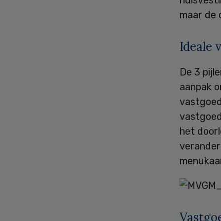
huisvesti
maar de 
Ideale 
De 3 pijl
aanpak o
vastgoed.
vastgoede
het door
verander
menukaar
Vastgoe