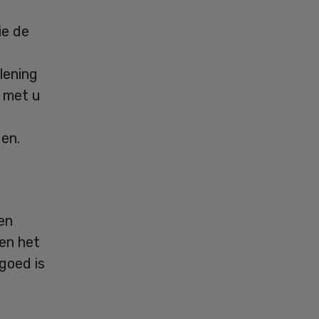
ie de
lening
n met u
gen.
en
en het
goed is