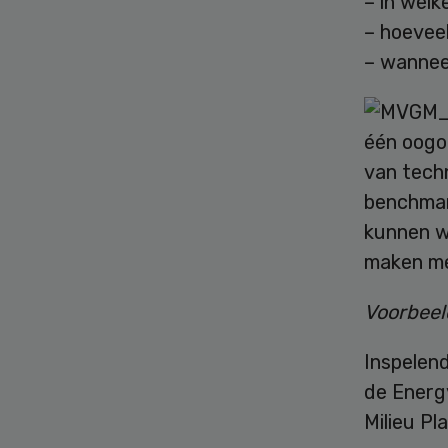
– in welk
– hoevee
– wannee
één oogo
van techn
benchmar
kunnen w
maken me
Voorbeel
Inspelen
de Energy
Milieu P