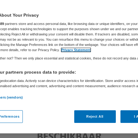
Skipr Redactie
28 oktober 2016
,
10:56
24 keer gelezen
About Your Privacy
889
partners store and access personal data, like browsing data or unique identifiers, on your
Accept enables tracking technologies to support the purposes shown under we and our partne
electing Reject All or withdrawing your consent will disable them. If trackers are disabled, so
may not be as relevant to you. You can resurface this menu to change your choices or withd
licking the Manage Preferences link on the bottom of the webpage. Your choices will have eff
more details, refer to our Privacy Policy.
Privacy Statement
her not? Then we only place essential and statistical cookies, these do not record any data
r partners process data to provide:
eolocation data. Actively scan device characteristics for identification. Store and/or access 
onalised advertising and content, advertising and content measurement, audience research 
.
ners (vendors)
references
Reject All
I 