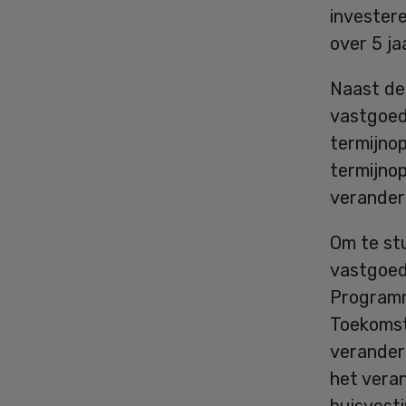
investere
over 5 ja
Naast de 
vastgoed.
termijno
termijno
verander
Om te st
vastgoed
Programm
Toekomst.
verander
het vera