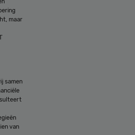
en
oering
ht, maar
T
ij samen
nanciële
sulteert
egieën
ien van