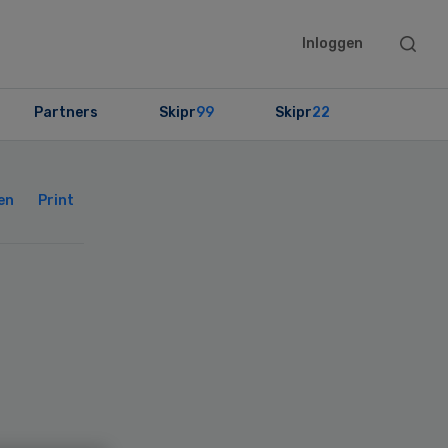
Searc
Inloggen
this
websit
Partners
Skipr
99
Skipr
22
Primary
Sidebar
en
Print