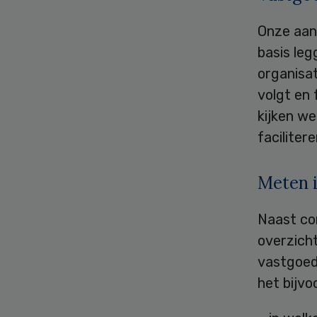
Onze aanp
basis le
organisat
volgt en 
kijken we
faciliter
Meten 
Naast con
overzicht
vastgoed 
het bijvo