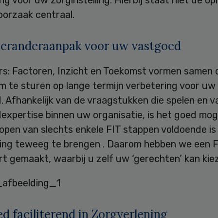
ng voor uw zorginstelling. Hierbij staat niet de op
oorzaak centraal.
veranderaanpak voor uw vastgoed
ers: Factoren, Inzicht en Toekomst vormen samen 
m te sturen op lange termijn verbetering voor uw
 Afhankelijk van de vraagstukken die spelen en v
xpertise binnen uw organisatie, is het goed moge
lopen van slechts enkele FIT stappen voldoende i
ing teweeg te brengen . Daarom hebben we een F
t gemaakt, waarbij u zelf uw ‘gerechten’ kan kie
d faciliterend in Zorgverlening