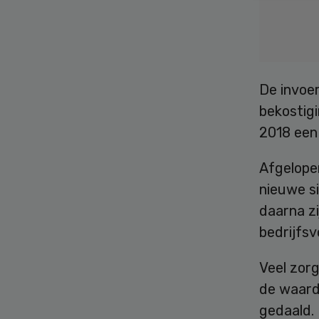
De invoe
bekostigi
2018 een 
Afgelope
nieuwe s
daarna zi
bedrijfsv
Veel zor
de waard
gedaald. 