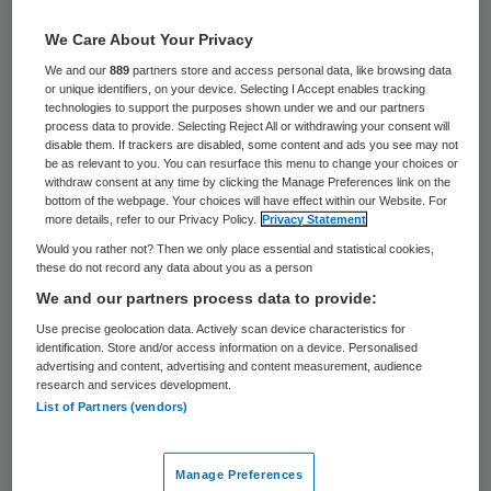
Overzicht krijgen in een woud van
We Care About Your Privacy
processen is geen sinecure. Dat hebben
We and our
889
partners store and access personal data, like browsing data
or unique identifiers, on your device. Selecting I Accept enables tracking
bestuurders nodig om hun werk goed te
technologies to support the purposes shown under we and our partners
kunnen doen. En dat is geen sinecure in het
process data to provide. Selecting Reject All or withdrawing your consent will
disable them. If trackers are disabled, some content and ads you see may not
woud van processen, financiering,
be as relevant to you. You can resurface this menu to change your choices or
withdraw consent at any time by clicking the Manage Preferences link on the
wetgeving en toezicht. Organisatie voor
bottom of the webpage. Your choices will have effect within our Website. For
more details, refer to our Privacy Policy.
Privacy Statement
ouderenzorg tanteLouise kreeg het wél
Would you rather not? Then we only place essential and statistical cookies,
voor elkaar. Niet vanuit een allesomvattend
these do not record any data about you as a person
plan van bovenaf, maar door te beginnen bij
We and our partners process data to provide:
de financiële administratie.
Use precise geolocation data. Actively scan device characteristics for
identification. Store and/or access information on a device. Personalised
advertising and content, advertising and content measurement, audience
Deze whitepaper is niet meer te
research and services development.
List of Partners (vendors)
downloaden.
Reageer op dit artikel
Manage Preferences