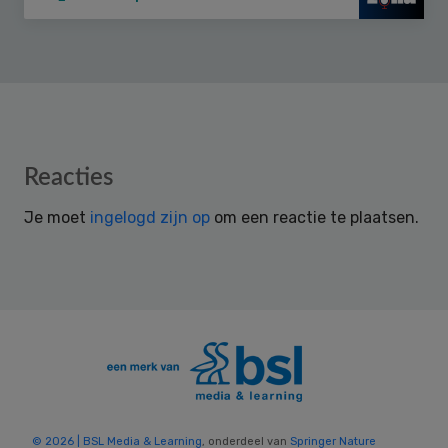
Reader
Reacties
Interactions
Je moet
ingelogd zijn op
om een reactie te plaatsen.
© 2026 | BSL Media & Learning
, onderdeel van
Springer Nature