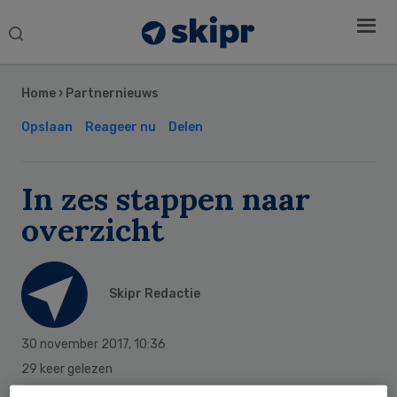
Search
this
Secondary
website
Sidebar
Home
›
Partnernieuws
Opslaan
Reageer nu
Delen
In zes stappen naar
overzicht
Skipr Redactie
30 november 2017
,
10:36
29 keer gelezen