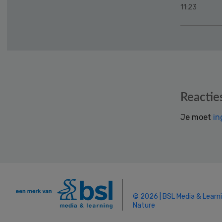
11:23
Reader
Reactie
Interactions
Je moet
in
© 2026 | BSL Media & Learn
Nature