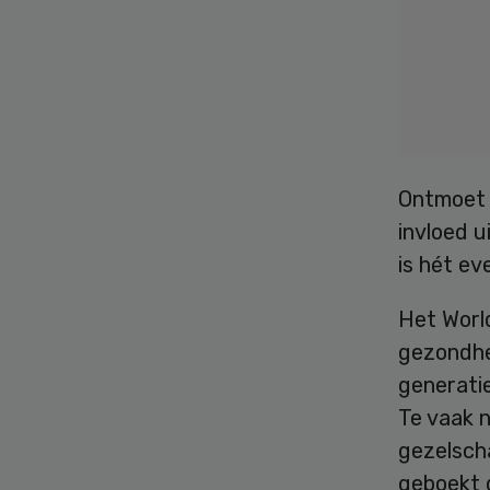
Ontmoet 
invloed u
is hét ev
Het Worl
gezondhe
generatie
Te vaak 
gezelsch
geboekt d