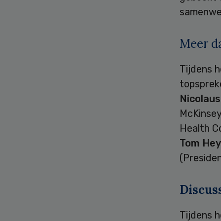
samenwe
Meer da
Tijdens 
topsprek
Nicolau
McKinsey
Health C
Tom He
(Preside
Discus
Tijdens h