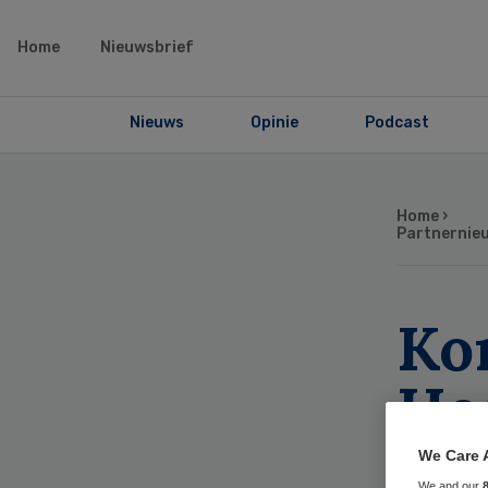
Home
Nieuwsbrief
Nieuws
Opinie
Podcast
Home
›
Partnernie
Ko
He
het
We Care 
We and our