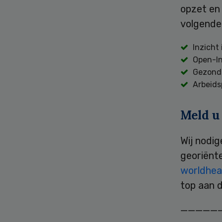
opzet en
volgende
Inzicht 
Open-In
Gezondh
Arbeids
Meld u
Wij nodig
georiënt
worldhea
top aan 
—————