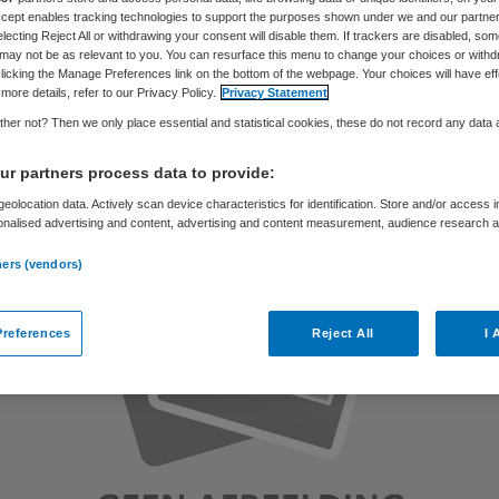
Accept enables tracking technologies to support the purposes shown under we and our partne
electing Reject All or withdrawing your consent will disable them. If trackers are disabled, so
may not be as relevant to you. You can resurface this menu to change your choices or withd
licking the Manage Preferences link on the bottom of the webpage. Your choices will have eff
Skipr Redactie
7 oktober 2014
,
12:02
28 keer gelezen
more details, refer to our Privacy Policy.
Privacy Statement
her not? Then we only place essential and statistical cookies, these do not record any data
r partners process data to provide:
eolocation data. Actively scan device characteristics for identification. Store and/or access 
onalised advertising and content, advertising and content measurement, audience research 
.
ners (vendors)
references
Reject All
I 