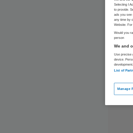
Selecting I 
to provide. S
ads you see 
any time by c
Website. For 
Would you rat
person
We and ou
Use precise g
device. Pers
development
List of Part
Manage P