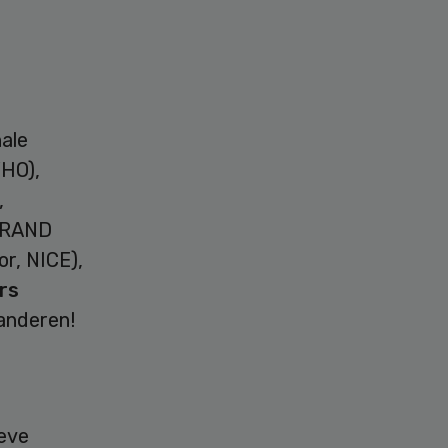
ale
WHO),
,
, RAND
r, NICE),
rs
 anderen!
ieve