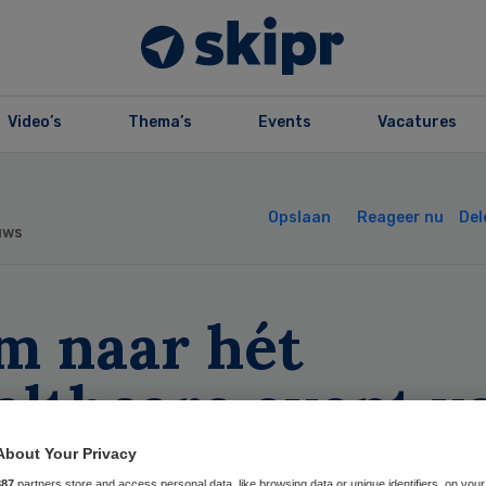
Video’s
Thema’s
Events
Vacatures
Opslaan
Reageer nu
Del
uws
m naar hét
althcare event v
 jaar!
About Your Privacy
887
partners store and access personal data, like browsing data or unique identifiers, on your