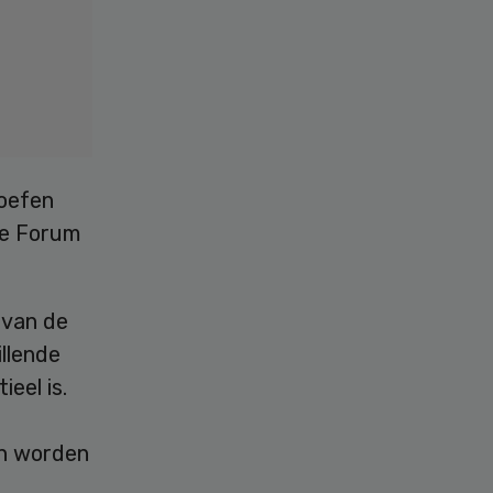
 oefen
re Forum
 van de
llende
eel is.
an worden