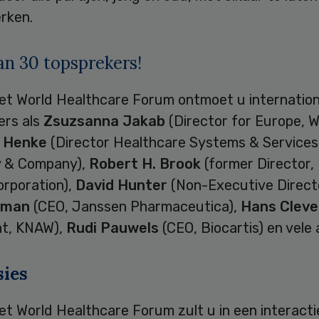
rken.
n 30 topsprekers!
het World Healthcare Forum ontmoet u internation
ers als
Zsuzsanna Jakab
(Director for Europe, 
s Henke
(Director Healthcare Systems & Services
 & Company),
Robert H. Brook
(former Director
orporation),
David Hunter
(Non-Executive Directo
yman
(CEO, Janssen Pharmaceutica),
Hans Cleve
nt, KNAW),
Rudi Pauwels
(CEO, Biocartis) en vele
sies
et World Healthcare Forum zult u in een interact