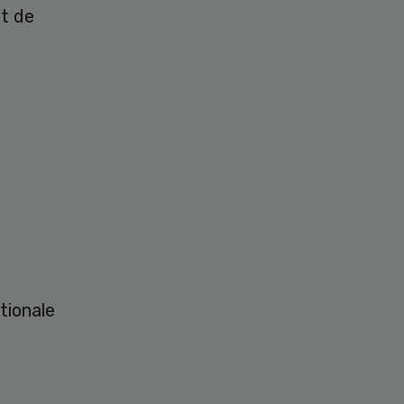
t de
tionale