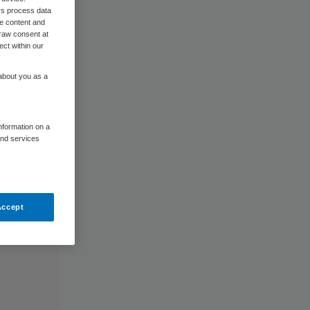
rs process data
me content and
raw consent at
ect within our
 about you as a
information on a
and services
Accept