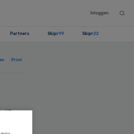
Searc
Inloggen
this
websit
Partners
Skipr
99
Skipr
22
Primary
Sidebar
en
Print
an
 device.