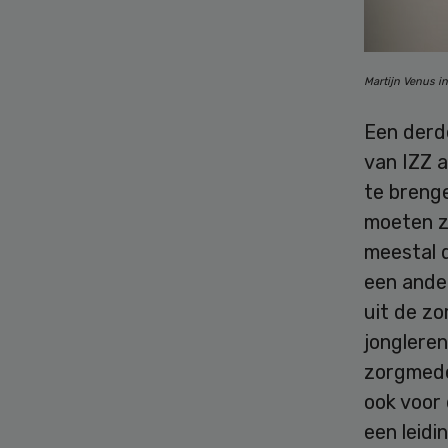
Martijn Venus in
Een derd
van IZZ 
te brenge
moeten zi
meestal 
een ander
uit de zo
jongleren
zorgmede
ook voor 
een leidi