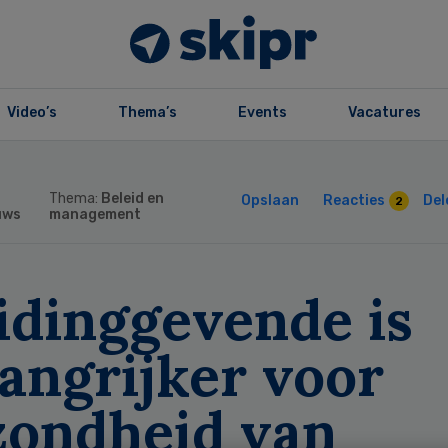
Video’s
Thema’s
Events
Vacatures
Thema:
Beleid en
Opslaan
Reacties
Del
2
uws
management
idinggevende is
angrijker voor
zondheid van