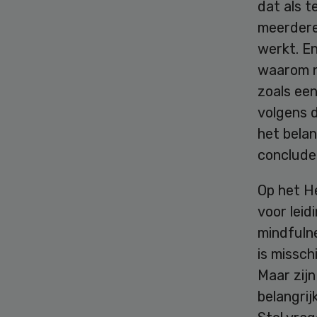
dat als 
meerdere
werkt. En
waarom n
zoals ee
volgens d
het belan
conclude
Op het H
voor lei
mindfulne
is missch
Maar zij
belangrij