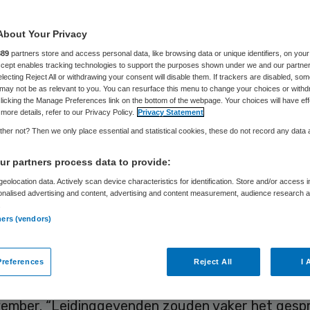
dewerkers dan
About Your Privacy
sarts’
889
partners store and access personal data, like browsing data or unique identifiers, on your
Accept enables tracking technologies to support the purposes shown under we and our partne
electing Reject All or withdrawing your consent will disable them. If trackers are disabled, so
may not be as relevant to you. You can resurface this menu to change your choices or withd
licking the Manage Preferences link on the bottom of the webpage. Your choices will have eff
more details, refer to our Privacy Policy.
Privacy Statement
IZZ
24 november 2022
,
12:00
7527 keer gelezen
her not? Then we only place essential and statistical cookies, these do not record any data
r partners process data to provide:
venden in de zorg beseffen het niet altijd, maar z
eolocation data. Actively scan device characteristics for identification. Store and/or access 
onalised advertising and content, advertising and content measurement, audience research 
ek invloed op het werkplezier van hun team en dus
.
t van zorg. Zorgmedewerkers hebben dagelijks co
ners (vendors)
nggevende. De relatie is dus veel sterker dan met
, zo betoogt Martijn Venus, senior adviseur Gezo
references
Reject All
I 
g bij IZZ – partner van het Healthcare@work onlin
vember. “Leidinggevenden zouden vaker het gesp