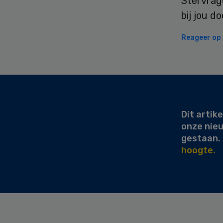
Stel vrag
bij jou do
Reageer op d
Secondary
Sidebar
Dit artike
onze nie
gestaan.
hoogte.