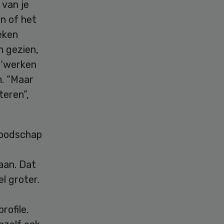
 van je
n of het
eken
n gezien,
 ‘werken
m. “Maar
teren”,
boodschap
t
aan. Dat
l groter.
rofile.