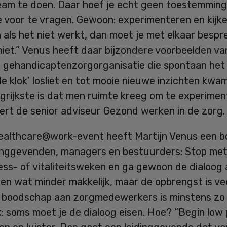
team te doen. Daar hoef je echt geen toestemming
 voor te vragen. Gewoon: experimenteren en kijke
 als het niet werkt, dan moet je met elkaar bespr
iet.” Venus heeft daar bijzondere voorbeelden va
n gehandicaptenzorgorganisatie die spontaan het
e klok’ losliet en tot mooie nieuwe inzichten kwa
grijkste is dat men ruimte kreeg om te experimen
ert de senior adviseur Gezond werken in de zorg.
ealthcare@work-event heeft Martijn Venus een 
dinggevenden, managers en bestuurders: Stop me
ss- of vitaliteitsweken en ga gewoon de dialoog 
ien wat minder makkelijk, maar de opbrengst is vee
n boodschap aan zorgmedewerkers is minstens zo
k: soms moet je de dialoog eisen. Hoe? “Begin low p