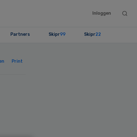
Searc
Inloggen
this
websit
Partners
Skipr
99
Skipr
22
Primary
Sidebar
en
Print