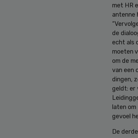
met HR en
antenne h
“Vervolge
de dialoo
echt als
moeten ve
om de me
van een o
dingen, z
geldt: er
Leidingg
laten om
gevoel he
De derde 