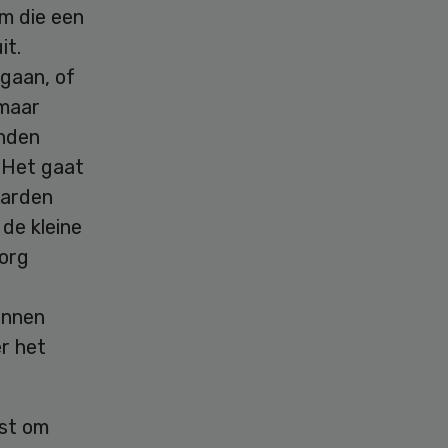
m die een
it.
 gaan, of
 maar
enden
. Het gaat
aarden
 de kleine
zorg
unnen
r het
nst om