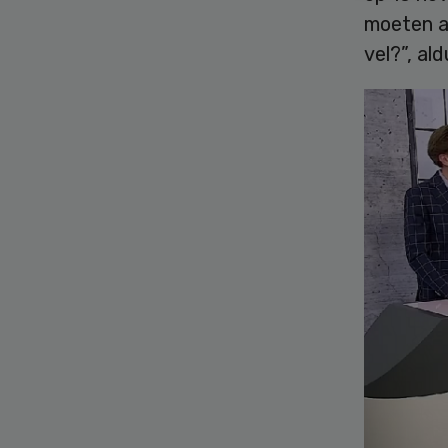
moeten a
vel?”, al