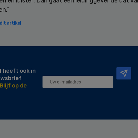
en en luister. Dan gaat een leidinggevende dat va
en.”
it artikel
l heeft ook in
uwsbrief
Blijf op de