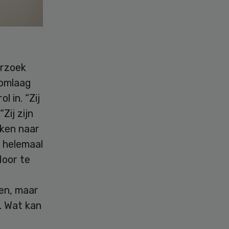
erzoek
 omlaag
 in. “Zij
Zij zijn
ken naar
l helemaal
door te
en, maar
e. Wat kan