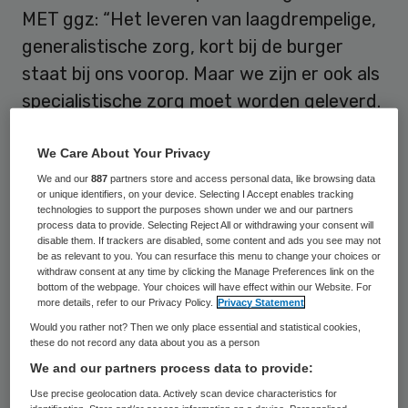
MET ggz: “Het leveren van laagdrempelige,
generalistische zorg, kort bij de burger
staat bij ons voorop. Maar we zijn er ook als
specialistische zorg moet worden geleverd.
Signaleren is van belang, je moet contact
houden met elkaar. Als het nodig is schaal je
We Care About Your Privacy
op, om vervolgens weer af te schalen. Onze
We and our
887
partners store and access personal data, like browsing data
or unique identifiers, on your device. Selecting I Accept enables tracking
toegevoegde waarde is ook dat je er niet
technologies to support the purposes shown under we and our partners
process data to provide. Selecting Reject All or withdrawing your consent will
bent als dat niet nodig is. Zelf keuzes
disable them. If trackers are disabled, some content and ads you see may not
be as relevant to you. You can resurface this menu to change your choices or
maken is daarbij ons uitgangspunt; we
withdraw consent at any time by clicking the Manage Preferences link on the
bieden herstelondersteunende zorg op
bottom of the webpage. Your choices will have effect within our Website. For
more details, refer to our Privacy Policy.
Privacy Statement
basis van zelfregie. Iedereen is in staat om
Would you rather not? Then we only place essential and statistical cookies,
zelf keuzes te maken, dus dat wens ik ook
these do not record any data about you as a person
We and our partners process data to provide:
cliënten toe. En als ik wil dat medewerkers
Use precise geolocation data. Actively scan device characteristics for
cliënten de regie geven, zal ik mijn