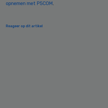
opnemen met P5COM
.
Reageer op dit artikel
Primary
Sidebar