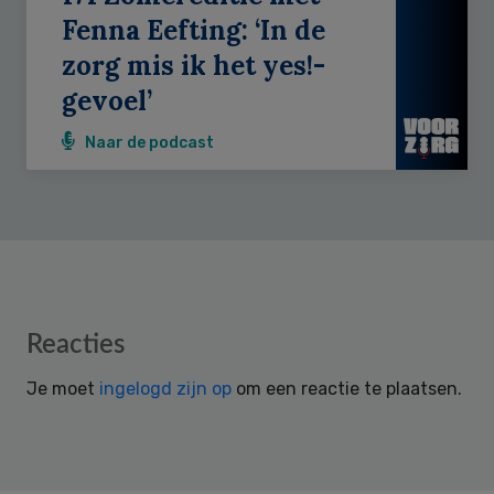
Fenna Eefting: ‘In de
zorg mis ik het yes!-
gevoel’
Naar de podcast
Reader
Reacties
Interactions
Je moet
ingelogd zijn op
om een reactie te plaatsen.