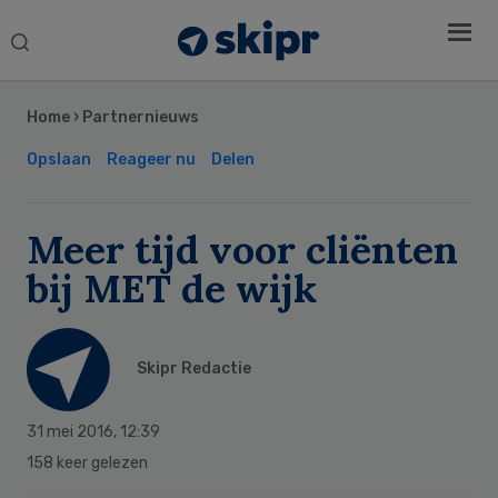
Search
this
Secondary
website
Sidebar
Home
›
Partnernieuws
Opslaan
Reageer nu
Delen
Meer tijd voor cliënten
bij MET de wijk
Skipr Redactie
31 mei 2016
,
12:39
158 keer gelezen