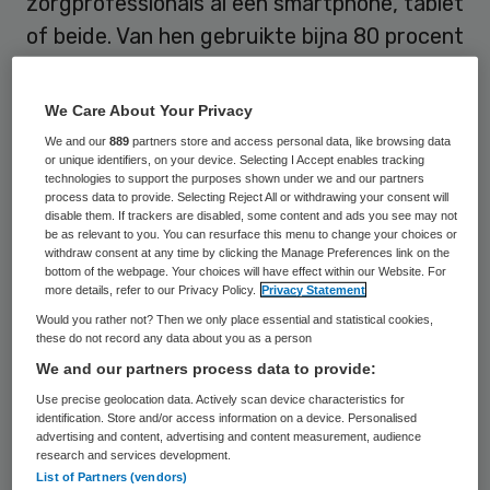
zorgprofessionals al een smartphone, tablet
of beide. Van hen gebruikte bijna 80 procent
deze voor professionele doeleinden.
We Care About Your Privacy
Vooral als de zorg een ambulant karakter
We and our
889
partners store and access personal data, like browsing data
heeft, zijn tablets een zeer populair
or unique identifiers, on your device. Selecting I Accept enables tracking
technologies to support the purposes shown under we and our partners
instrument om op locatie informatie op te
process data to provide. Selecting Reject All or withdrawing your consent will
zoeken en notities te maken over het
disable them. If trackers are disabled, some content and ads you see may not
be as relevant to you. You can resurface this menu to change your choices or
consult met de cliënt. Smartphones worden
withdraw consent at any time by clicking the Manage Preferences link on the
bottom of the webpage. Your choices will have effect within our Website. For
vooral gebruikt voor het in contact blijven
more details, refer to our Privacy Policy.
Privacy Statement
met de collega´s, zowel telefonisch als per
Would you rather not? Then we only place essential and statistical cookies,
these do not record any data about you as a person
e-mail. Maar aan deze praktijk, die al zo is
We and our partners process data to provide:
ingesleten dat er lang niet altijd meer diep
Use precise geolocation data. Actively scan device characteristics for
over wordt nagedacht, kleven risico’s. Zelfs
identification. Store and/or access information on a device. Personalised
advertising and content, advertising and content measurement, audience
als gebruik wordt gemaakt van
research and services development.
List of Partners (vendors)
zorginformatiesystemen die gecertificeerd