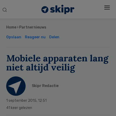
Search
this
Secondary
website
Sidebar
Home
›
Partnernieuws
Opslaan
Reageer nu
Delen
Mobiele apparaten lang
niet altijd veilig
Skipr Redactie
1 september 2015
,
12:51
41 keer gelezen