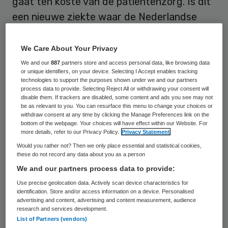
gaat ten koste van de patiëntenzorg. Is dit
een nieuwe ziekte waar de Nederlandse
zorg ernstig aan lijdt?
We Care About Your Privacy
“Een kwart van de tijd in de langdurige zorg
We and our
887
partners store and access personal data, like browsing data
gaat naar de administratie”. “Een arts is
or unique identifiers, on your device. Selecting I Accept enables tracking
technologies to support the purposes shown under we and our partners
gemiddeld twee uur bezig met
process data to provide. Selecting Reject All or withdrawing your consent will
disable them. If trackers are disabled, some content and ads you see may not
administratief computerwerk voor elk uur
be as relevant to you. You can resurface this menu to change your choices or
withdraw consent at any time by clicking the Manage Preferences link on the
directe patiëntenzorg”, “stoppen met
bottom of the webpage. Your choices will have effect within our Website. For
onzinnige registratielast”, zijn zomaar wat
more details, refer to our Privacy Policy.
Privacy Statement
Would you rather not? Then we only place essential and statistical cookies,
citaten uit de zoekresultaten.
these do not record any data about you as a person
We and our partners process data to provide:
Zorg ten onder aan
Use precise geolocation data. Actively scan device characteristics for
identification. Store and/or access information on a device. Personalised
registratielast?
advertising and content, advertising and content measurement, audience
research and services development.
List of Partners (vendors)
Vanuit de zorg klinkt een luide roep om