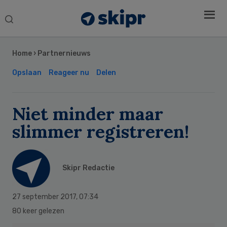
Search
this
Secondary
website
Sidebar
Home
›
Partnernieuws
Opslaan
Reageer nu
Delen
Niet minder maar
slimmer registreren!
Skipr Redactie
27 september 2017
,
07:34
80 keer gelezen