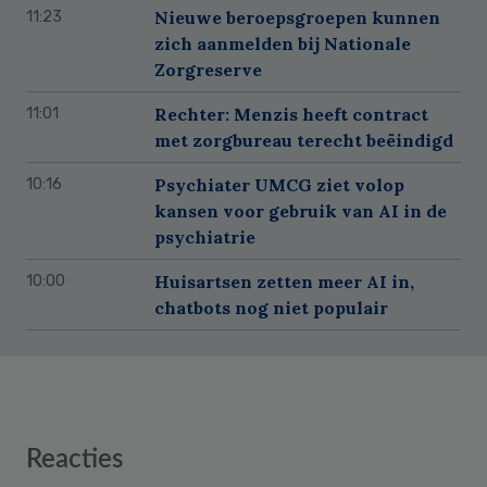
Nieuwe beroepsgroepen kunnen
11:23
zich aanmelden bij Nationale
Zorgreserve
Rechter: Menzis heeft contract
11:01
met zorgbureau terecht beëindigd
Psychiater UMCG ziet volop
10:16
kansen voor gebruik van AI in de
psychiatrie
Huisartsen zetten meer AI in,
10:00
chatbots nog niet populair
Reader
Reacties
Interactions