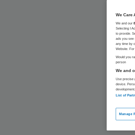
We Care 
We and our
Selecting I 
to provide. S
ads you see 
any time by c
Website. For 
Would you rat
person
We and ou
Use precise g
device. Pers
development
List of Part
Manage P