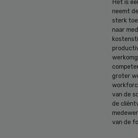
Het is e
neemt de 
sterk to
naar mede
kostensti
producti
werkomgev
competen
groter w
workforce
van de s
de cliënt
medewerk
van de fo