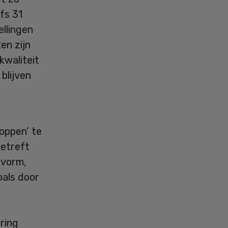
fs 31
ellingen
en zijn
kwaliteit
blijven
noppen’ te
betreft
 vorm,
als door
ring