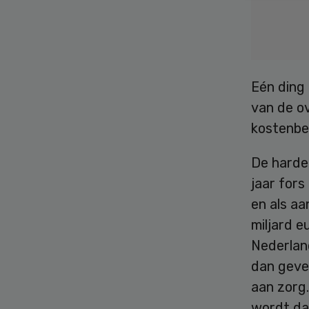
Eén ding 
van de ov
kostenbeh
De harde 
jaar fors
en als a
miljard e
Nederland
dan geven
aan zorg.
wordt da