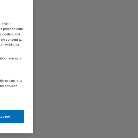
 device.
rs process data
me content and
raw consent at
ect within our
 about you as a
information on a
and services
Accept