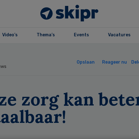
Video’s
Thema’s
Events
Vacatures
Opslaan
Reageer nu
Del
uws
ze zorg kan bete
aalbaar!