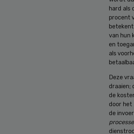
hard als
procent v
betekent
van hun 
en toegan
als voorh
betaalba
Deze vraa
draaien; 
de kosten
door het 
de invoe
process
dienstroo