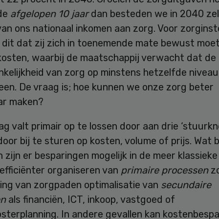
 de
afgelopen 10 jaar
dan besteden we in 2040 zel
an ons nationaal inkomen aan zorg. Voor zorginst
 dit dat zij zich in toenemende mate bewust moet
kosten, waarbij de maatschappij verwacht dat de 
kelijkheid van zorg op minstens hetzelfde niveau 
een. De vraag is; hoe kunnen we onze zorg beter
ar maken?
g valt primair op te lossen door aan drie ‘stuurk
door bij te sturen op kosten, volume of prijs. Wat 
 zijn er besparingen mogelijk in de meer klassieke
efficiënter organiseren van
primaire processen
zo
ring van zorgpaden optimalisatie van
secundaire
en
als financiën, ICT, inkoop, vastgoed of
sterplanning. In andere gevallen kan kostenbespa