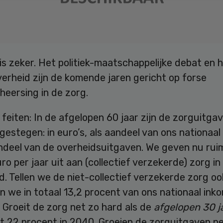
is zeker. Het politiek-maatschappelijke debat en h
erheid zijn de komende jaren gericht op forse
eersing in de zorg.
feiten: In de afgelopen 60 jaar zijn de zorguitgav
 gestegen: in euro’s, als aandeel van ons nationaa
andeel van de overheidsuitgaven. We geven nu rui
uro per jaar uit aan (collectief verzekerde) zorg in
. Tellen we de niet-collectief verzekerde zorg o
 we in totaal 13,2 procent van ons nationaal ink
 Groeit de zorg net zo hard als de
afgelopen 30 j
t 22 procent in 2040. Groeien de zorguitgaven ne