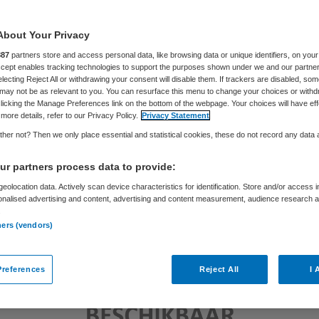
Skipr Redactie
1 oktober 2012
,
11:47
40 keer gelezen
About Your Privacy
887
partners store and access personal data, like browsing data or unique identifiers, on your
Accept enables tracking technologies to support the purposes shown under we and our partne
electing Reject All or withdrawing your consent will disable them. If trackers are disabled, so
may not be as relevant to you. You can resurface this menu to change your choices or withd
licking the Manage Preferences link on the bottom of the webpage. Your choices will have eff
more details, refer to our Privacy Policy.
Privacy Statement
her not? Then we only place essential and statistical cookies, these do not record any data
r partners process data to provide:
eolocation data. Actively scan device characteristics for identification. Store and/or access 
onalised advertising and content, advertising and content measurement, audience research 
.
ners (vendors)
references
Reject All
I 