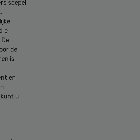
rs soepel
.
ijke
d e
. De
door de
en is
ënt en
en
 kunt u