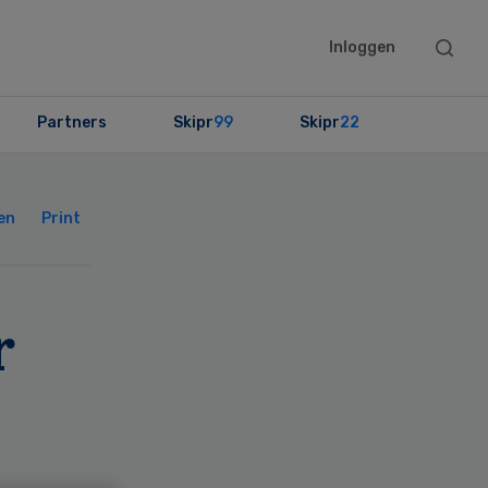
Searc
Inloggen
this
websit
Partners
Skipr
99
Skipr
22
Primary
Sidebar
en
Print
r