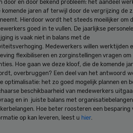
en door en door bekend probleem: het aandeel we
komende jaren af terwijl door de vergrijzing de 
eneemt. Hierdoor wordt het steeds moeilijker om 
werkers goed in te vullen. De jaarlijkse personel
jging is vaak niet in balans met de
viteitsverhoging. Medewerkers willen werktijden 
ing flexibiliseren en zorginstellingen vragen om
ties. Hoe gaan we deze kloof, die de komende jar
ordt, overbruggen? Een deel van het antwoord wo
 optimalisatie: het zo goed mogelijk plannen en 
chaarse beschikbaarheid van medewerkers uitga
vraag en in juiste balans met organisatiebelangen
erbelangen. Hoe beter roosteren een besparing
rmatie op kan leveren, leest u
hier
.