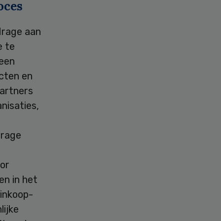
oces
jdrage aan
e te
 een
ucten en
artners
nisaties,
drage
n
or
en in het
 inkoop-
lijke