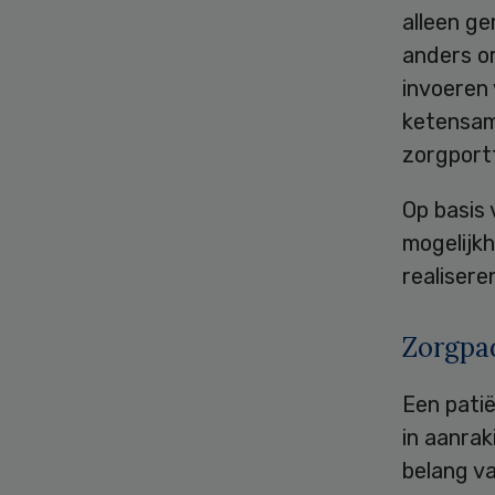
alleen g
anders o
invoeren 
ketensam
zorgportf
Op basis
mogelijkh
realiser
Zorgpad
Een patië
in aanrak
belang va