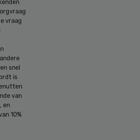
rkenden
zorgvraag
de vraag
e
en
 andere
en snel
rdt is
benutten
ande van
, en
 van 10%