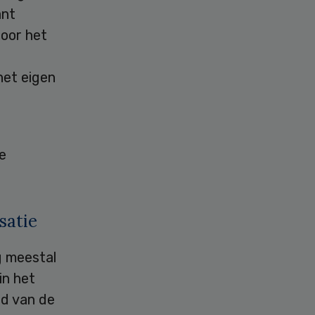
ant
oor het
het eigen
e
satie
g meestal
in het
id van de