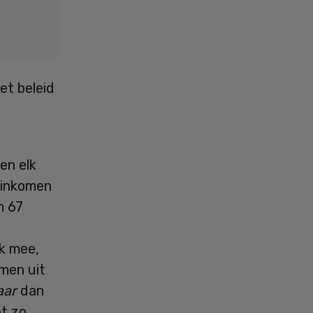
et beleid
en elk
l inkomen
m 67
ok mee,
omen uit
aar
dan
t zo