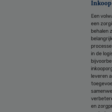
Inkoop
Een volwa
een zorgi
behalen z
belangri
processe
in de log
bijvoorb
inkooporg
leveren a
toegevoe
samenwerk
verbeter
en zorgpr