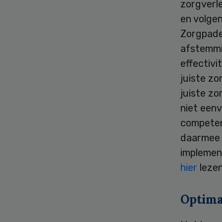
zorgverle
en volgen
Zorgpaden
afstemmi
effectivi
juiste zo
juiste zo
niet eenv
competent
daarmee h
implemen
hier
lezen
Optimal