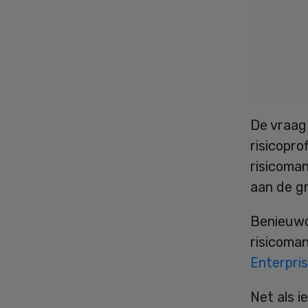
De vraag
risicopro
risicoma
aan de gr
Benieuwd
risicoman
Enterpri
Net als i