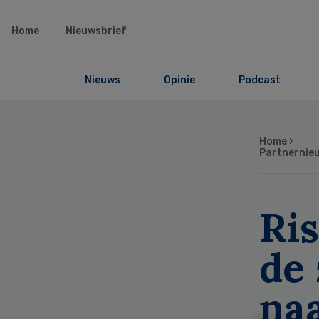
Home
Nieuwsbrief
Nieuws
Opinie
Podcast
Home
›
Partnernie
Ri
de 
na