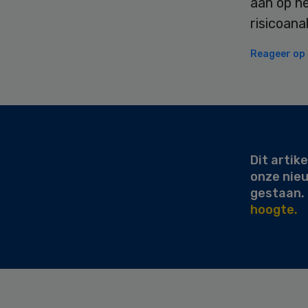
aan op h
risicoana
Reageer op d
Secondary
Sidebar
Dit artike
onze nie
gestaan.
hoogte.