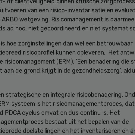
t- of cliëntveiligheid binnen kritische zorgprocess
uitvoeren van een risico-inventarisatie en evaluat
e ARBO wetgeving. Risicomanagement is daarmee
s ad hoc, niet gecoördineerd en niet systematisc
 is hoe zorginstellingen dan wel een betrouwbaar
iebreed risicoprofiel kunnen opleveren. Het antw
se risicomanagement (ERM). ‘Een benadering die 
 aan de grond krijgt in de gezondheidszorg’, ald
n strategische en integrale risicobenadering. On
ERM systeem is het risicomanagementproces, dat
d PDCA cyclus omvat en dus continu is. Het
nagementproces bestaat uit het bepalen van de
iebrede doelstellingen en het inventariseren en 