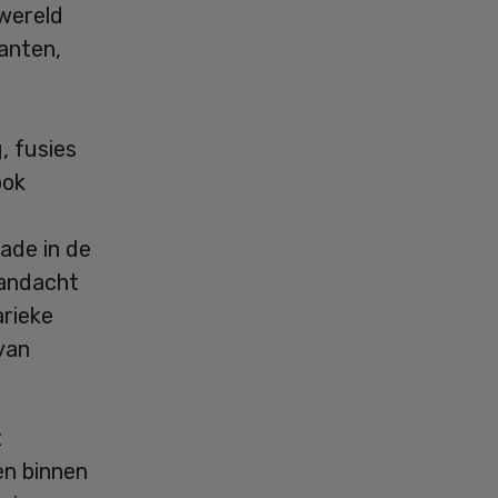
wereld
anten,
, fusies
ook
hade in de
andacht
arieke
van
t
en binnen