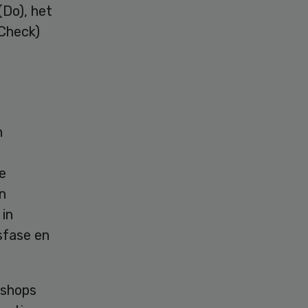
(Do), het
(Check)
n
e
n
in
sfase en
kshops