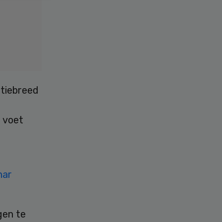
atiebreed
 voet
nar
gen te