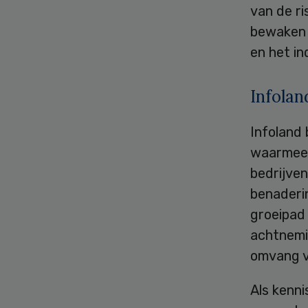
van de ri
bewaken 
en het in
Infolan
Infoland
waarmee 
bedrijven
benaderin
groeipad
achtnemin
omvang v
Als kenni