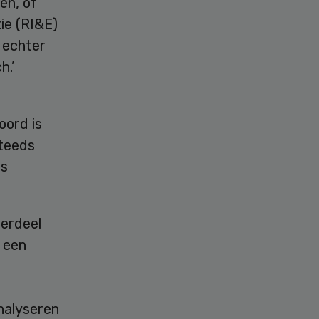
en, of
ie (RI&E)
 echter
h.’
oord is
steeds
us
derdeel
 een
analyseren