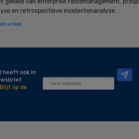
et gebied van enterprise risicomanagement, pros
lyse en retrospectieve incidentenanalyse.
it artikel
l heeft ook in
uwsbrief
Blijf op de