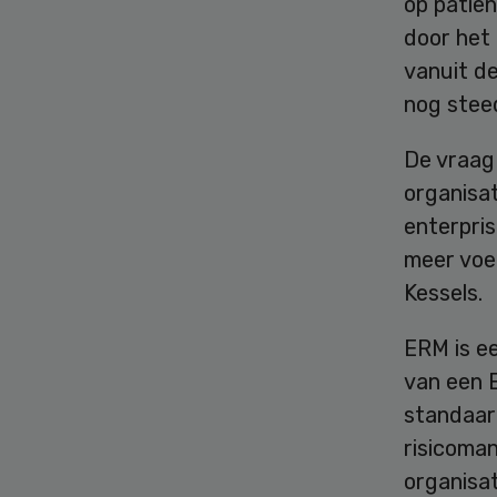
op patiën
door het 
vanuit d
nog steed
De vraag
organisat
enterpri
meer voet
Kessels.
ERM is ee
van een 
standaar
risicoma
organisat