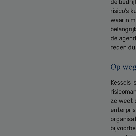
de bedrij
risico’s 
waarin m
belangri
de agenda
reden dus
Op weg
Kessels 
risicoma
ze weet d
enterpri
organisat
bijvoorbe