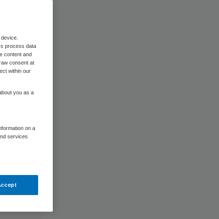
 device.
rs process data
me content and
raw consent at
ect within our
 about you as a
information on a
and services
Accept