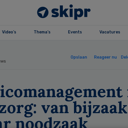
Video’s
Thema’s
Events
Vacatures
Opslaan
Reageer nu
Del
uws
sicomanagement 
zorg: van bijzaak
ar noodzaak