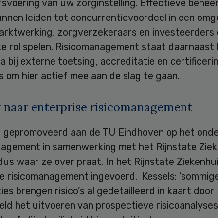
fsvoering van uw zorginstelling. Effectieve behee
kunnen leiden tot concurrentievoordeel in een omg
arktwerking, zorgverzekeraars en investeerders
jke rol spelen. Risicomanagement staat daarnaast
 bij externe toetsing, accreditatie en certificerin
 om hier actief mee aan de slag te gaan.
 naar enterprise risicomanagement
is gepromoveerd aan de TU Eindhoven op het ond
nagement in samenwerking met het Rijnstate Ziek
us waar ze over praat. In het Rijnstate Ziekenhui
se risicomanagement ingevoerd. Kessels: ‘sommig
ies brengen risico’s al gedetailleerd in kaart door
eld het uitvoeren van prospectieve risicoanalyses