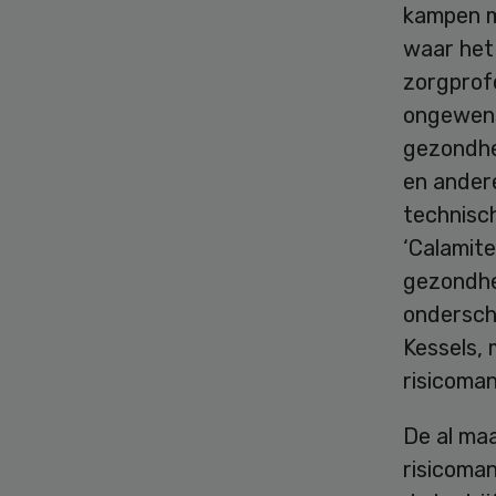
kampen m
waar het
zorgprof
ongewens
gezondhe
en ander
technisch
‘Calamite
gezondhe
ondersch
Kessels, 
risicoma
De al maa
risicoma