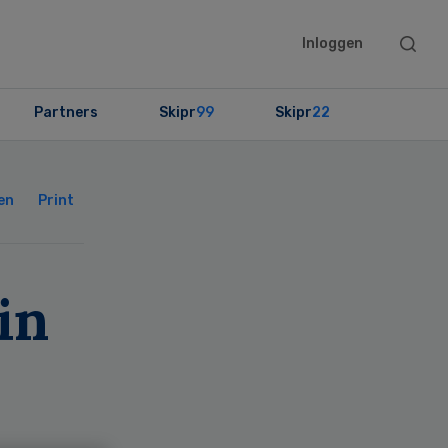
Searc
Inloggen
this
websit
Partners
Skipr
99
Skipr
22
Primary
Sidebar
en
Print
in