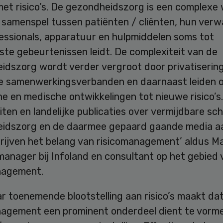
et risico’s. De gezondheidszorg is een complexe 
 samenspel tussen patiënten / cliënten, hun verw
essionals, apparatuur en hulpmiddelen soms tot
te gebeurtenissen leidt. De complexiteit van de
idszorg wordt verder vergroot door privatisering
e samenwerkingsverbanden en daarnaast leiden 
e en medische ontwikkelingen tot nieuwe risico’s.
iten en landelijke publicaties over vermijdbare sc
idszorg en de daarmee gepaard gaande media a
rijven het belang van risicomanagement’ aldus M
manager bij Infoland en consultant op het gebied 
nagement.
r toenemende blootstelling aan risico’s maakt da
nagement een prominent onderdeel dient te vorm