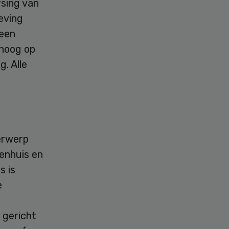
rsing van
eving
 een
 hoog op
g. Alle
erwerp
enhuis en
s is
e
 gericht