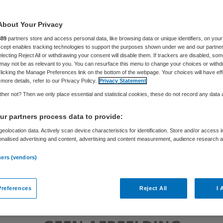
About Your Privacy
Skipr Redactie
28 maart 2012
,
12:09
146 keer gelezen
889
partners store and access personal data, like browsing data or unique identifiers, on your
Accept enables tracking technologies to support the purposes shown under we and our partne
electing Reject All or withdrawing your consent will disable them. If trackers are disabled, so
may not be as relevant to you. You can resurface this menu to change your choices or withd
licking the Manage Preferences link on the bottom of the webpage. Your choices will have eff
more details, refer to our Privacy Policy.
Privacy Statement
her not? Then we only place essential and statistical cookies, these do not record any data
r partners process data to provide:
eolocation data. Actively scan device characteristics for identification. Store and/or access 
onalised advertising and content, advertising and content measurement, audience research 
.
ners (vendors)
references
Reject All
I 