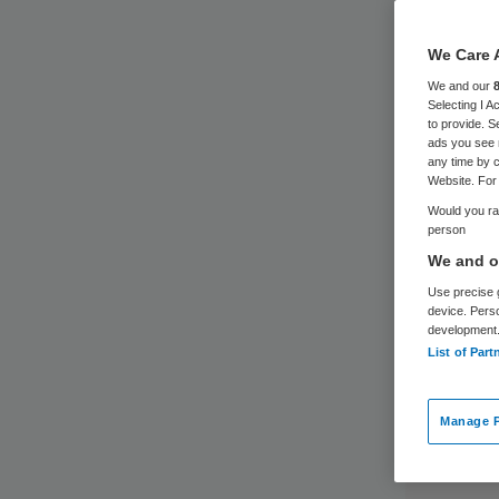
We Care 
We and our
Selecting I 
to provide. S
ads you see 
any time by c
Website. For 
Would you rat
person
We and ou
Use precise g
device. Pers
development
List of Part
Manage P