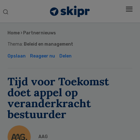
Search
this
Secondary
website
Sidebar
Home
›
Partnernieuws
Thema:
Beleid en management
Opslaan
Reageer nu
Delen
Tijd voor Toekomst
doet appel op
veranderkracht
bestuurder
AAG