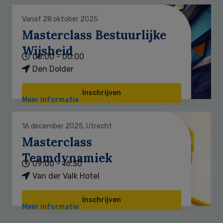
Vanaf 28 oktober 2025
Masterclass Bestuurlijke
Wijsheid
00:00 - 00:00
Den Dolder
Inschrijven
Meer informatie
16 december 2025, Utrecht
Masterclass
Teamdynamiek
09:00 - 16:30
Van der Valk Hotel
Inschrijven
Meer informatie