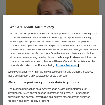
We Care About Your Privacy
We and our
887
partners store and access personal data, like browsing data
or unique identifiers, on your device. Selecting I Accept enables tracking
technologies to support the purposes shown under we and our partners
process data to provide. Selecting Reject All or withdrawing your consent will
disable them. If trackers are disabled, some content and ads you see may not
be as relevant to you. You can resurface this menu to change your choices or
withdraw consent at any time by clicking the Manage Preferences link on the
Op 10 mei a.s. in Buitenplaats Kameryck,
bottom of the webpage. Your choices will have effect within our Website. For
even buiten Utrecht, vindt de tweede
more details, refer to our Privacy Policy.
Privacy Statement
editie plaats van Tijd voor Toekomst.
Would you rather not? Then we only place essential and statistical cookies,
these do not record any data about you as a person
Aangemoedigd door de enthousiaste
We and our partners process data to provide:
reacties op het eerste event, hoopt
Use precise geolocation data. Actively scan device characteristics for
initiatiefnemer AAG dit jaar nog meer
identification. Store and/or access information on a device. Personalised
advertising and content, advertising and content measurement, audience
bezoekers te inspireren. Bestuurders om
research and services development.