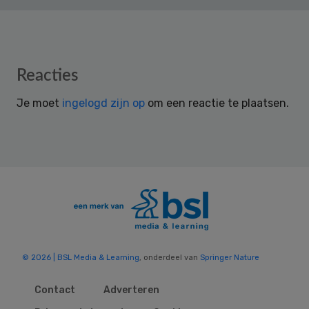
Reader
Reacties
Interactions
Je moet
ingelogd zijn op
om een reactie te plaatsen.
© 2026 | BSL Media & Learning
, onderdeel van
Springer Nature
Contact
Adverteren