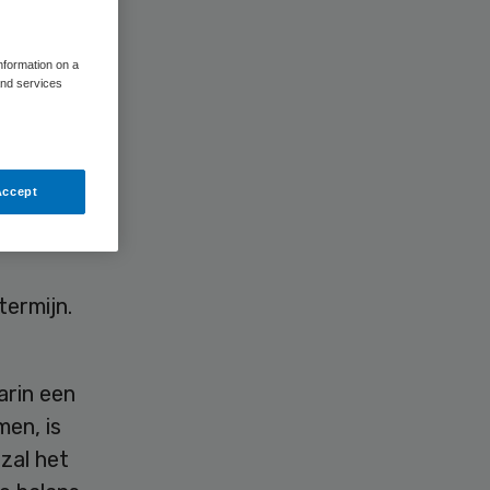
information on a
and services
Accept
sterk
termijn.
arin een
en, is
 zal het