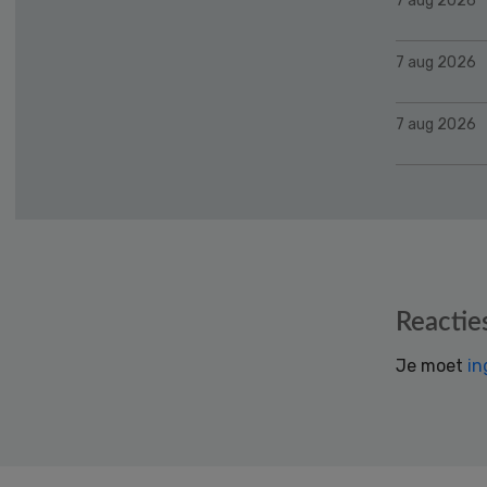
7 aug 2026
7 aug 2026
7 aug 2026
Reader
Reactie
Interactions
Je moet
in