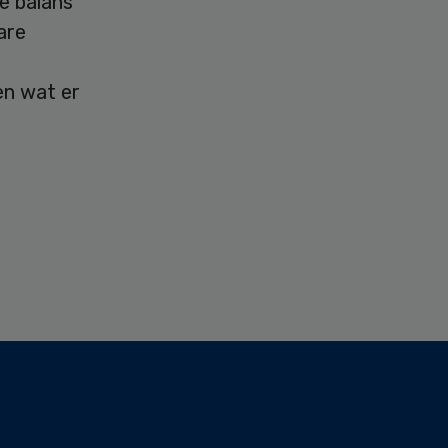
e balans
are
en wat er