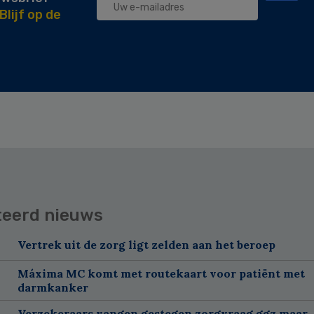
Blijf op de
teerd nieuws
Vertrek uit de zorg ligt zelden aan het beroep
Máxima MC komt met routekaart voor patiënt met
darmkanker
Verzekeraars vangen gestegen zorgvraag ggz maar