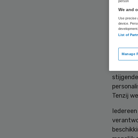
person
inr
We and ou
Use precise g
device. Pers
development
List of Part
Manage P
De Neder
stijgend
personali
Tenzij we
Iedereen 
verantwoo
beschikki