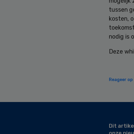
mogelijk 
tussen g
kosten, 
toekomstb
nodig is 
Deze whi
Reageer op d
Secondary
Sidebar
Dit artike
onze nie