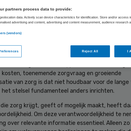
ichting
r partners process data to provide:
eolocation data. Actively scan device characteristics for identification. Store and/or access 
onalised advertising and content, advertising and content measurement, audience research 
.
ners (vendors)
Skipr Redactie
26 september 2017
,
09:36
42 keer gelezen
references
Reject All
I 
landse zorg heeft een toppositie, maar vanwege 
e kosten, toenemende zorgvraag en groeiende
satie van zorg is dat niet houdbaar voor de lange 
 het stelsel fundamenteel anders inrichten.
die zorg krijgt, geeft of mogelijk maakt, heeft da
rdelijkheid. Om deze verantwoordelijkheid te nem
ng over relevante informatie essentieel. Alleen zo