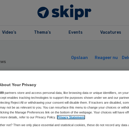
Video’s
Thema’s
Events
Vacatures
Opslaan
Reageer nu
Del
uws
ekomstbestendig
About Your Privacy
889
partners store and access personal data, like browsing data or unique identifiers, on your
Accept enables tracking technologies to support the purposes shown under we and our partne
rg vraagt om
electing Reject All or withdrawing your consent will disable them. If trackers are disabled, so
may not be as relevant to you. You can resurface this menu to change your choices or withd
licking the Manage Preferences link on the bottom of the webpage. Your choices will have eff
ndamenteel ande
more details, refer to our Privacy Policy.
Privacy Statement
her not? Then we only place essential and statistical cookies, these do not record any data