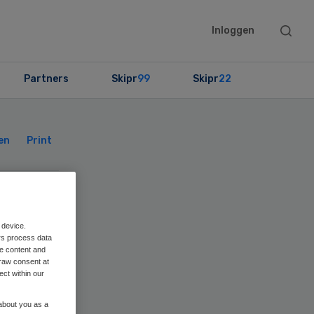
Searc
Inloggen
this
websit
Partners
Skipr
99
Skipr
22
Primary
Sidebar
en
Print
e
 device.
rs process data
me content and
raw consent at
ect within our
re
 about you as a