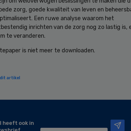
zijn om weloverwogen beslissingen te maken die d
oede zorg, goede kwaliteit van leven en beheersb
optimaliseert. Een ruwe analyse waarom het
estendig inrichten van de zorg nog zo lastig is, 
om te veranderen.
tepaper is niet meer te downloaden.
it artikel
l heeft ook in
uwsbrief