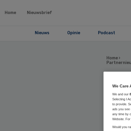
Home
Nieuwsbrief
Nieuws
Opinie
Podcast
Home
›
Partnernie
To
We Care 
We and our
Selecting I 
zo
to provide. S
ads you see 
any time by c
fu
Website. For 
Would you rat