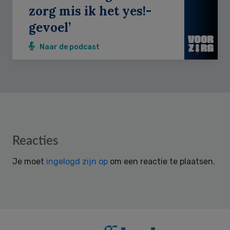
zorg mis ik het yes!-
gevoel’
Naar de podcast
Reader
Reacties
Interactions
Je moet
ingelogd zijn op
om een reactie te plaatsen.