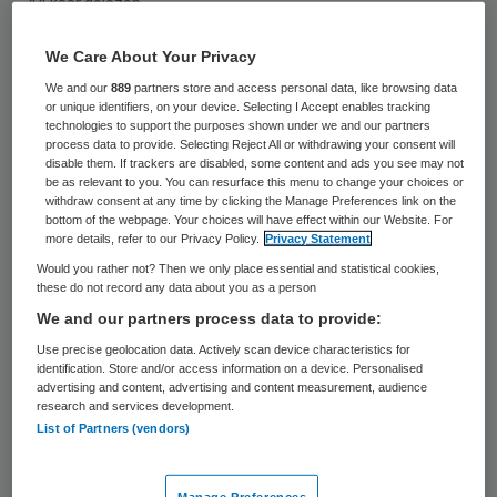
44 keer gelezen
We Care About Your Privacy
Vanaf 2020 gaan mbo- en hbo-
We and our
889
partners store and access personal data, like browsing data
verpleegkundigen werken met een eigen
or unique identifiers, on your device. Selecting I Accept enables tracking
technologies to support the purposes shown under we and our partners
beroepsprofiel. Twynstra Gudde heeft
process data to provide. Selecting Reject All or withdrawing your consent will
Meander MC geholpen met het inzetten van
disable them. If trackers are disabled, some content and ads you see may not
be as relevant to you. You can resurface this menu to change your choices or
deze transitie. In dit whitepaper behandelen
withdraw consent at any time by clicking the Manage Preferences link on the
bottom of the webpage. Your choices will have effect within our Website. For
we enkele belangrijke vragen die bij deze
more details, refer to our Privacy Policy.
Privacy Statement
transitie aan de orde komen.
Would you rather not? Then we only place essential and statistical cookies,
these do not record any data about you as a person
Jan-Luuk Hoff, Milou Engelaer, Lidy
We and our partners process data to provide:
Schouten-van den Tweel en Ria
Use precise geolocation data. Actively scan device characteristics for
Slingerland-Blom
identification. Store and/or access information on a device. Personalised
advertising and content, advertising and content measurement, audience
research and services development.
Laat uw gegevens achter en ontvang de
List of Partners (vendors)
whitepaper in uw mailbox.
Manage Preferences