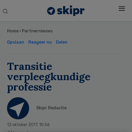
Search
this
Secondary
website
Sidebar
Home
›
Partnernieuws
Opslaan
Reageer nu
Delen
Transitie
verpleegkundige
professie
Skipr Redactie
12 oktober 2017
,
10:56