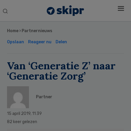
Search
this
Secondary
website
Sidebar
Home
›
Partnernieuws
Opslaan
Reageer nu
Delen
Van ‘Generatie Z’ naar
‘Generatie Zorg’
Partner
15 april 2019
,
11:39
82 keer gelezen