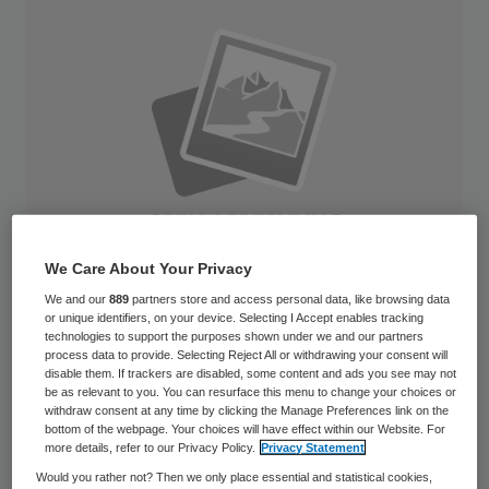
We Care About Your Privacy
We and our
889
partners store and access personal data, like browsing data
or unique identifiers, on your device. Selecting I Accept enables tracking
technologies to support the purposes shown under we and our partners
Om de sector vitaal te houden is het
process data to provide. Selecting Reject All or withdrawing your consent will
disable them. If trackers are disabled, some content and ads you see may not
noodzakelijk dat jongeren voor een baan in
be as relevant to you. You can resurface this menu to change your choices or
withdraw consent at any time by clicking the Manage Preferences link on the
zorg en welzijn kiezen. Hoe wordt u een
bottom of the webpage. Your choices will have effect within our Website. For
more details, refer to our Privacy Policy.
Privacy Statement
aantrekkelijke werkgever voor Generatie Z?
Would you rather not? Then we only place essential and statistical cookies,