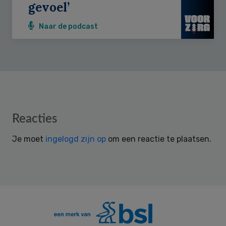
gevoel’
Naar de podcast
Reader
Reacties
Interactions
Je moet
ingelogd zijn op
om een reactie te plaatsen.