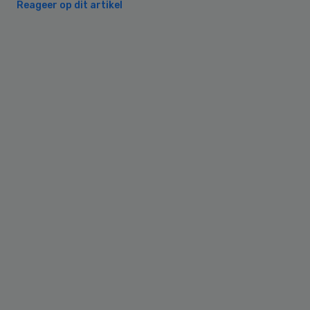
Reageer op dit artikel
Primary
Sidebar