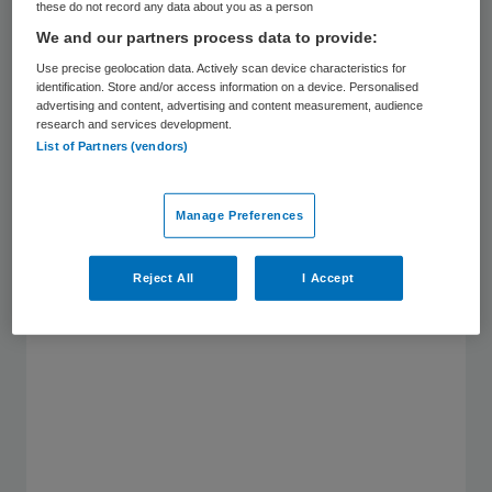
these do not record any data about you as a person
Vul onderstaand formulier in en ontvang
We and our partners process data to provide:
onze whitepaper ‘Haal Generatie Z aan
Use precise geolocation data. Actively scan device characteristics for
boord!’ gratis in uw mailbox.
identification. Store and/or access information on a device. Personalised
advertising and content, advertising and content measurement, audience
research and services development.
List of Partners (vendors)
Manage Preferences
Reject All
I Accept