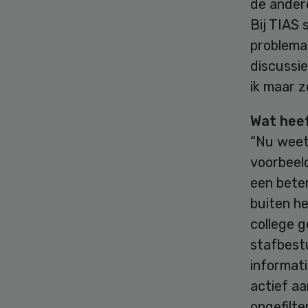
de andere
Bij TIAS 
problemat
discussie
ik maar 
Wat heef
“Nu weet 
voorbeel
een bete
buiten he
college g
stafbest
informati
actief aa
ongefilt