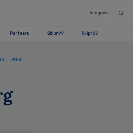
Searc
Inloggen
this
websit
Partners
Skipr
99
Skipr
22
Primary
Sidebar
en
Print
rg