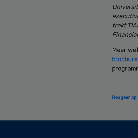
Universit
executiv
trekt TIA
Financia
Meer wet
brochure
programm
Reageer op d
Secondary
Sidebar