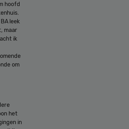
om hoofd
enhuis.
MBA leek
t, maar
acht ik
 komende
zonde om
dere
oon het
gingen in