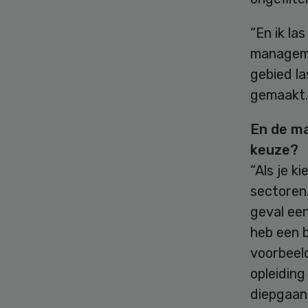
“En ik la
manageme
gebied la
gemaakt. 
En de ma
keuze?
“Als je k
sectoren.
geval een
heb een 
voorbeeld
opleiding
diepgaan