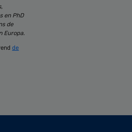
,
s en PhD
ns de
n Europa.
jvend
de