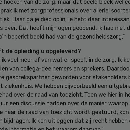
 hoeken van de zorg, maar dat beeld bleek wel ee
sprak ik met zorgprofessionals over allerlei soorte
iek. Daar ga je diep op in, je hebt daar interessa
s over. Dat heeft mijn ogen geopend, ik had niet 
zo’n beperkt beeld had van de gezondheidszorg.”
t de opleiding u opgeleverd?
ik veel meer af van wat er speelt in de zorg. Ik k
den van collega-deelnemers en sprekers. Daardoor
re gesprekspartner geworden voor stakeholders 
t ziekenhuis. We hebben bijvoorbeeld een uitgebr
ehad over de raad van toezicht. Toen we hier in h
uur een discussie hadden over de manier waarop
e naar de raad van toezicht wordt gestuurd, kon 
n bijdragen. Ik kon uitleggen dat zij recht hebben
erde informatie en het waarom daarvan.”