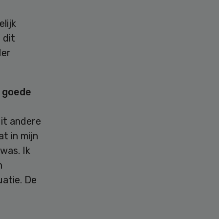
lijk
 dit
der
n goede
uit andere
t in mijn
was. Ik
n
uatie. De