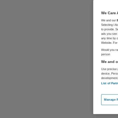
We Care 
We and our
Selecting I 
to provide. S
ads you see 
any time by c
Website. For 
Would you rat
person
We and ou
Use precise g
device. Pers
development
List of Part
Manage P