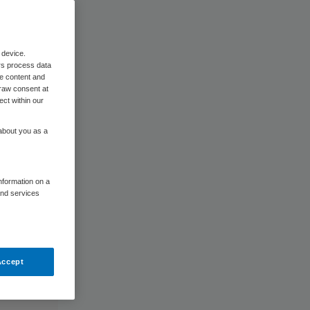
 device.
rs process data
me content and
raw consent at
ect within our
 about you as a
information on a
and services
Accept