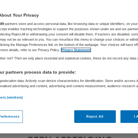
About Your Privacy
Skipr Redactie
1 oktober 2014
,
09:54
82 keer gelezen
889
partners store and access personal data, like browsing data or unique identifiers, on your
Accept enables tracking technologies to support the purposes shown under we and our partne
electing Reject All or withdrawing your consent will disable them. If trackers are disabled, so
may not be as relevant to you. You can resurface this menu to change your choices or withd
licking the Manage Preferences link on the bottom of the webpage. Your choices will have eff
more details, refer to our Privacy Policy.
Privacy Statement
her not? Then we only place essential and statistical cookies, these do not record any data
r partners process data to provide:
eolocation data. Actively scan device characteristics for identification. Store and/or access 
onalised advertising and content, advertising and content measurement, audience research 
.
ners (vendors)
references
Reject All
I 