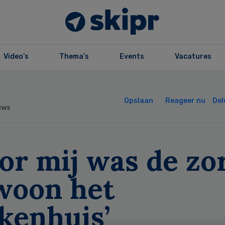
Video’s
Thema’s
Events
Vacatures
Opslaan
Reageer nu
Del
uws
or mij was de zo
woon het
kenhuis’