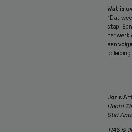
Wat is u
“Dat weet
stap. Een
netwerk g
een volge
opleiding
Joris Ar
Hoofd Zi
Staf Ant
TIAS is d