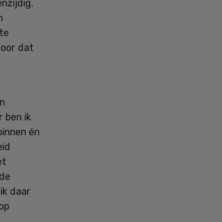
nzijdig.
n
nte
door dat
en
 ben ik
binnen én
eid
et
 de
ik daar
 op