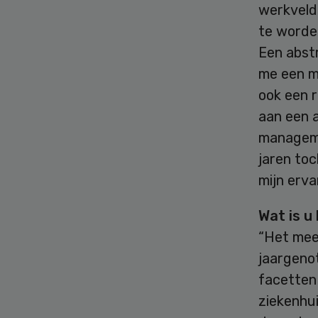
werkveld.
te worde
Een abst
me een mo
ook een r
aan een 
managemen
jaren toc
mijn erva
Wat is u
“Het mee
jaargeno
facetten
ziekenhui