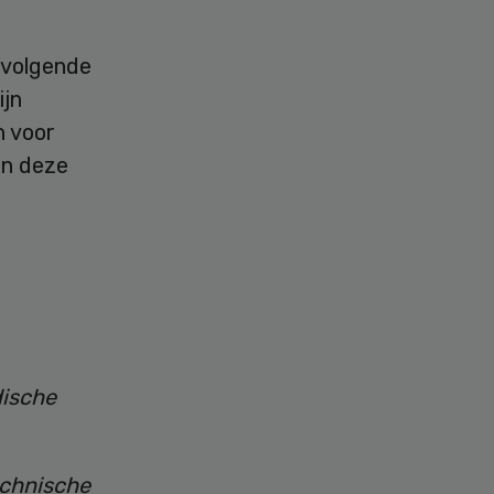
n volgende
ijn
n voor
an deze
dische
echnische