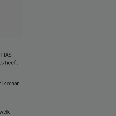
r
 TIAS
ts heeft
t ik maar
 welk