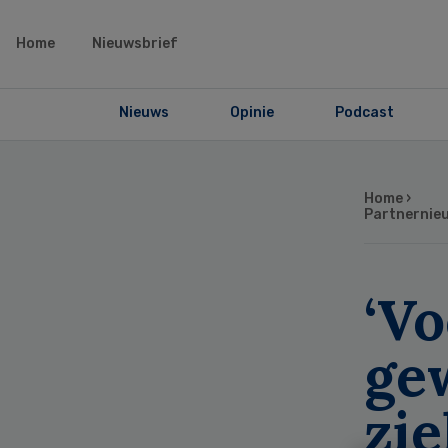
Home
Nieuwsbrief
Nieuws
Opinie
Podcast
Home
›
Partnernie
‘Vo
ge
zie