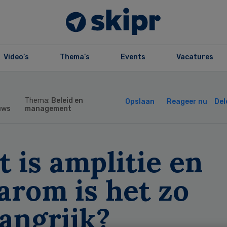
Video’s
Thema’s
Events
Vacatures
Thema:
Beleid en
Opslaan
Reageer nu
Del
uws
management
 is amplitie en
arom is het zo
angrijk?