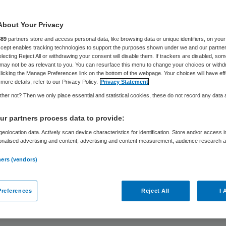
About Your Privacy
Loyalis
3 juli 2024
,
14:33
2559 keer gelezen
889
partners store and access personal data, like browsing data or unique identifiers, on your
Accept enables tracking technologies to support the purposes shown under we and our partne
electing Reject All or withdrawing your consent will disable them. If trackers are disabled, so
may not be as relevant to you. You can resurface this menu to change your choices or withd
 je ervoor dat mensen nu, maar ook in de toekom
licking the Manage Preferences link on the bottom of the webpage. Your choices will have eff
more details, refer to our Privacy Policy.
Privacy Statement
 zijn? Met amplitie ligt de focus op het versterke
her not? Then we only place essential and statistical cookies, these do not record any data
n plaats van op het voorkomen of herstellen. Maa
r partners process data to provide:
n deze blog geeft Tinka van Vuuren, Hoogleraar
eolocation data. Actively scan device characteristics for identification. Store and/or access 
itsmanagement en consultant bij Loyalis, antwoor
onalised advertising and content, advertising and content measurement, audience research 
aat je inspireren door 5 waardevolle tips waar je 
.
ners (vendors)
nal direct mee aan de slag kunt gaan. Geen tijd o
ezen? Luister dan de aflevering via de podcast: ‘M
references
Reject All
I 
In een halfuurtje neemt Tinka je mee in deze topics.
ens een koffiepauze, wandeling of in de trein!