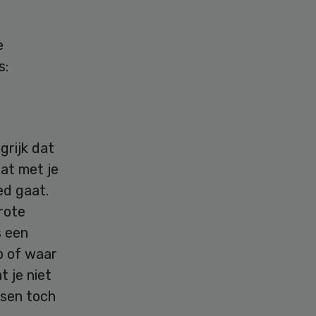
e
s:
grijk dat
aat met je
ed gaat.
rote
s een
p of waar
t je niet
nsen toch