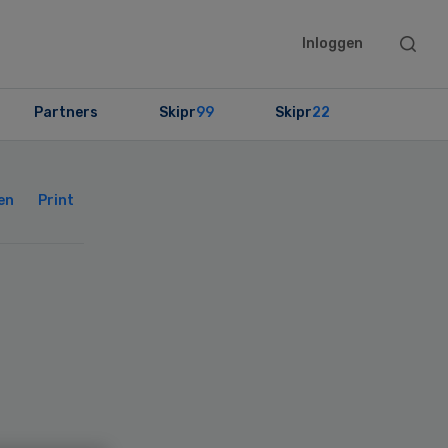
Searc
Inloggen
this
websit
Partners
Skipr
99
Skipr
22
Primary
Sidebar
en
Print