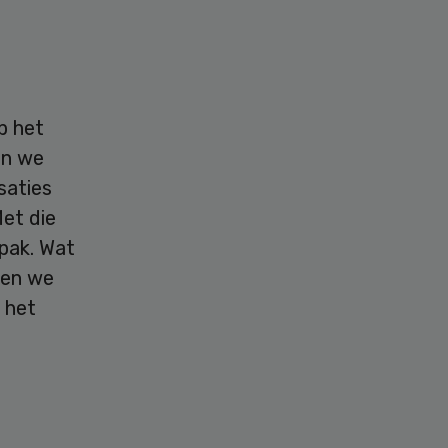
p het
en we
saties
et die
pak. Wat
ken we
 het