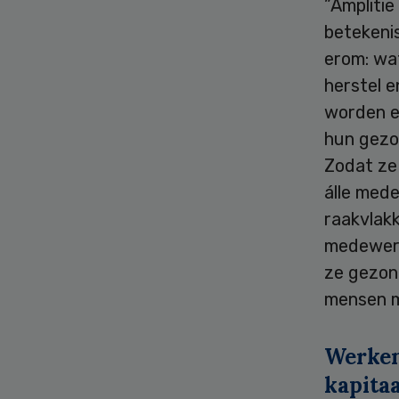
”Amplitie
betekeni
erom: wa
herstel 
worden en
hun gezo
Zodat ze 
álle mede
raakvlakk
medewerk
ze gezond
mensen me
Werken
kapitaa