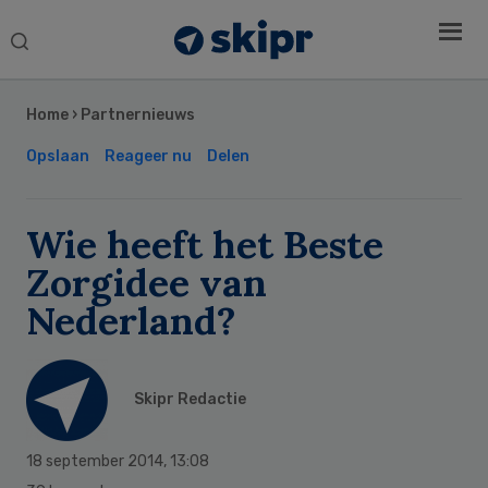
Search
this
Secondary
website
Sidebar
Home
›
Partnernieuws
Opslaan
Reageer nu
Delen
Wie heeft het Beste
Zorgidee van
Nederland?
Skipr Redactie
18 september 2014
,
13:08