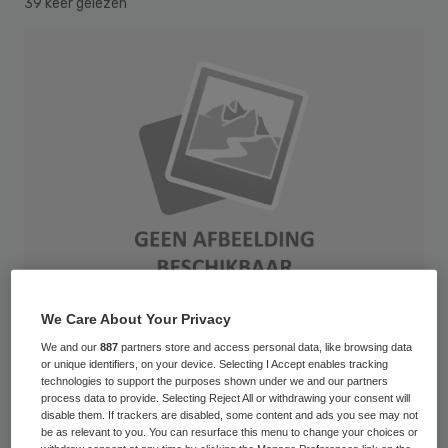
39 keer gelezen
We Care About Your Privacy
We and our
887
partners store and access personal data, like browsing data
Wie heeft dit jaar het beste idee om de zorg
or unique identifiers, on your device. Selecting I Accept enables tracking
technologies to support the purposes shown under we and our partners
beter te maken? Die vraag staat centraal
process data to provide. Selecting Reject All or withdrawing your consent will
disable them. If trackers are disabled, some content and ads you see may not
bij Het Beste Zorgidee. De
be as relevant to you. You can resurface this menu to change your choices or