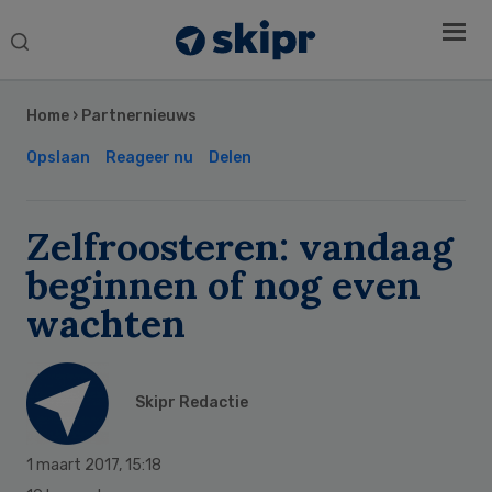
Search
this
Secondary
website
Sidebar
Home
›
Partnernieuws
Opslaan
Reageer nu
Delen
Zelfroosteren: vandaag
beginnen of nog even
wachten
Skipr Redactie
1 maart 2017
,
15:18