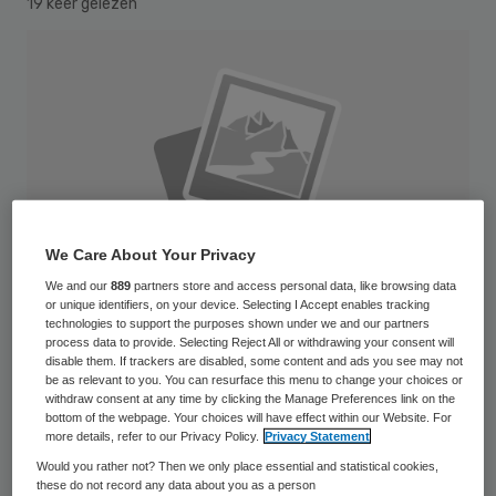
19 keer gelezen
We Care About Your Privacy
We and our
889
partners store and access personal data, like browsing data
or unique identifiers, on your device. Selecting I Accept enables tracking
technologies to support the purposes shown under we and our partners
process data to provide. Selecting Reject All or withdrawing your consent will
disable them. If trackers are disabled, some content and ads you see may not
be as relevant to you. You can resurface this menu to change your choices or
withdraw consent at any time by clicking the Manage Preferences link on the
Als u al enige tijd bij een zorg- of
bottom of the webpage. Your choices will have effect within our Website. For
welzijnsorganisatie werkt, dan heeft u vast
more details, refer to our Privacy Policy.
Privacy Statement
wel eens te maken gehad met het
Would you rather not? Then we only place essential and statistical cookies,
these do not record any data about you as a person