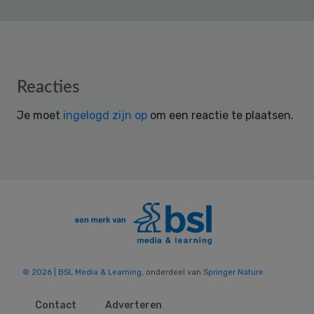
Reader
Reacties
Interactions
Je moet
ingelogd zijn op
om een reactie te plaatsen.
© 2026 | BSL Media & Learning
, onderdeel van
Springer Nature
Contact
Adverteren