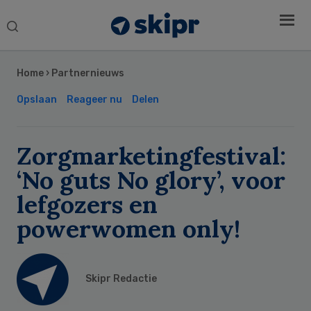
Search
this
Secondary
website
Sidebar
Home
›
Partnernieuws
Opslaan
Reageer nu
Delen
Zorgmarketingfestival:
‘No guts No glory’, voor
lefgozers en
powerwomen only!
Skipr Redactie