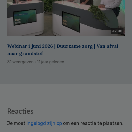
32:08
Webinar 1 juni 2026 | Duurzame zorg | Van afval
naar grondstof
31 weergaven
· 11 jaar geleden
Reader
Reacties
Interactions
Je moet
ingelogd zijn op
om een reactie te plaatsen.