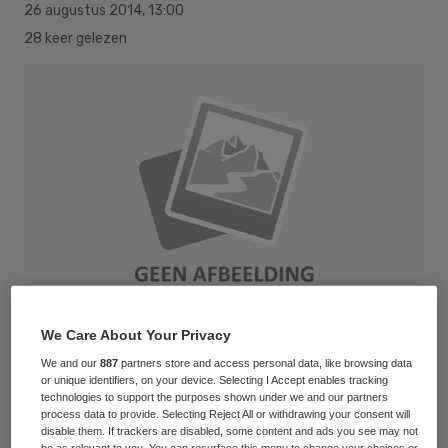
26 augustus 2014
,
13:00
28 keer gelezen
We Care About Your Privacy
We and our
887
partners store and access personal data, like browsing data
or unique identifiers, on your device. Selecting I Accept enables tracking
Het kan niet anders dan dat je 23
technologies to support the purposes shown under we and our partners
process data to provide. Selecting Reject All or withdrawing your consent will
september vol lef en inspiratie huiswaarts
disable them. If trackers are disabled, some content and ads you see may not
be as relevant to you. You can resurface this menu to change your choices or