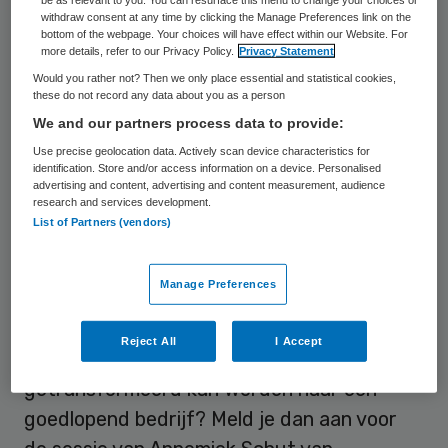
gaat. We hebben een fantastische line-up.
withdraw consent at any time by clicking the Manage Preferences link on the
bottom of the webpage. Your choices will have effect within our Website. For
more details, refer to our Privacy Policy.
Privacy Statement
Met Kluun als dagvoorzitter, keynotes van
Would you rather not? Then we only place essential and statistical cookies,
Jan van Bodegom (Alexander Monro
these do not record any data about you as a person
Borstkankerziekenhuis) en Suzanne Ekel
We and our partners process data to provide:
(Head of Marketing Twitter Nederland) en
Use precise geolocation data. Actively scan device characteristics for
identification. Store and/or access information on a device. Personalised
maar liefst 24 interactieve sessies tijdens 4
advertising and content, advertising and content measurement, audience
research and services development.
verschillende parallelrondes. Dat wordt
List of Partners (vendors)
lastig kiezen.
Manage Preferences
Sessies
Reject All
I Accept
Benieuwd hoe een briljant plan
getransformeerd kan worden naar een
goedlopend bedrijf? Meld je dan aan voor