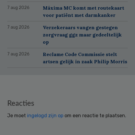
Máxima MC komt met routekaart
7 aug 2026
voor patiënt met darmkanker
Verzekeraars vangen gestegen
7 aug 2026
zorgvraag ggz maar gedeeltelijk
op
Reclame Code Commissie stelt
7 aug 2026
artsen gelijk in zaak Philip Morris
Reader
Reacties
Interactions
Je moet
ingelogd zijn op
om een reactie te plaatsen.