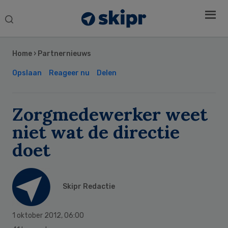
Search
this
Secondary
website
Sidebar
Home
›
Partnernieuws
Opslaan
Reageer nu
Delen
Zorgmedewerker weet
niet wat de directie
doet
Skipr Redactie
1 oktober 2012
,
06:00