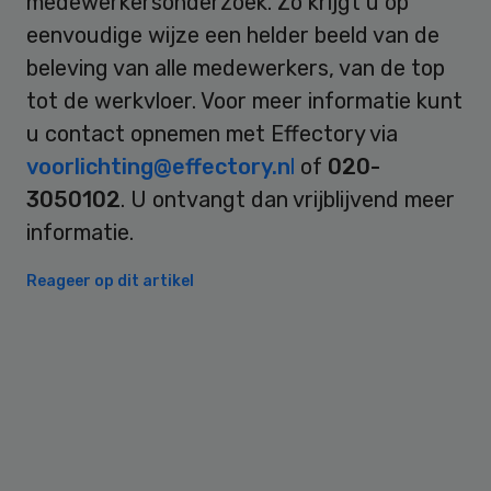
medewerkersonderzoek. Zo krijgt u op
eenvoudige wijze een helder beeld van de
beleving van alle medewerkers, van de top
tot de werkvloer. Voor meer informatie kunt
u contact opnemen met Effectory via
voorlichting@effectory.n
l
of
020-
3050102
. U ontvangt dan vrijblijvend meer
informatie.
Reageer op dit artikel
Primary
Sidebar