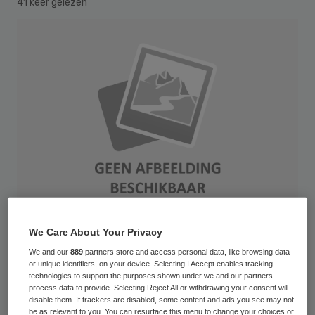
41 keer gelezen
We Care About Your Privacy
We and our
889
partners store and access personal data, like browsing data
Organisaties in de zorg worden steeds
or unique identifiers, on your device. Selecting I Accept enables tracking
groter, meestal vanuit
technologies to support the purposes shown under we and our partners
process data to provide. Selecting Reject All or withdrawing your consent will
efficiencydoelstellingen. De groei van
disable them. If trackers are disabled, some content and ads you see may not
be as relevant to you. You can resurface this menu to change your choices or