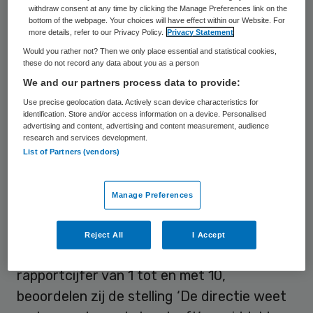
organisaties kan echter met zich
withdraw consent at any time by clicking the Manage Preferences link on the
bottom of the webpage. Your choices will have effect within our Website. For
meebrengen dat medewerkers een grotere
more details, refer to our Privacy Policy.
Privacy Statement
afstand ervaren tussen de top en de
Would you rather not? Then we only place essential and statistical cookies,
these do not record any data about you as a person
werkvloer. Wat kunt u hieraan doen?
We and our partners process data to provide:
Use precise geolocation data. Actively scan device characteristics for
Kloof tussen top en werkvloer
identification. Store and/or access information on a device. Personalised
advertising and content, advertising and content measurement, audience
research and services development.
Door schaalvergroting ontstaat een steeds
List of Partners (vendors)
grotere afstand tussen de top en de
werkvloer. Dat blijkt uit recent onderzoek
Manage Preferences
van Effectory voor 180 zorginstellingen,
waarin ruim 70.000 medewerkers hun
Reject All
I Accept
mening geven. Gevraagd naar een
rapportcijfer van 1 tot en met 10,
beoordelen zij de stelling ‘De directie weet