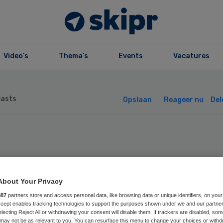
Video’s
Thema’s
Events
Vacatures
asts
Opslaan
Reageer nu
Del
 Passende zorg i
About Your Privacy
praktijk | Minde
887
partners store and access personal data, like browsing data or unique identifiers, on your
Accept enables tracking technologies to support the purposes shown under we and our partne
electing Reject All or withdrawing your consent will disable them. If trackers are disabled, so
may not be as relevant to you. You can resurface this menu to change your choices or withd