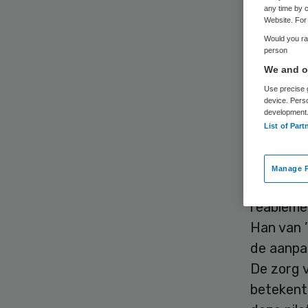
tij
any time by c
Website. For 
kwa
Would you rat
person
We and ou
re
Use precise g
device. Pers
development
List of Part
Corine Lutz
Manage P
Rivas Zo
reableme
Han van ’
de aanpa
De zorg v
betekent 