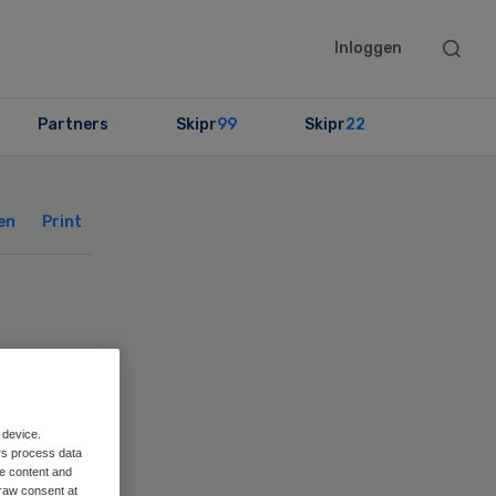
Searc
Inloggen
this
websit
Partners
Skipr
99
Skipr
22
Primary
Sidebar
en
Print
n
r
 device.
rs process data
me content and
raw consent at