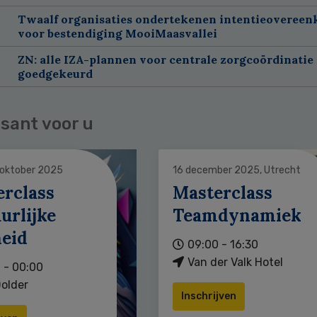
Twaalf organisaties ondertekenen intentieoveree
voor bestendiging MooiMaasvallei
ZN: alle IZA-plannen voor centrale zorgcoördinatie 
goedgekeurd
sant voor u
 oktober 2025
16 december 2025, Utrecht
erclass
Masterclass
urlijke
Teamdynamiek
heid
09:00 - 16:30
Van der Valk Hotel
 - 00:00
older
Inschrijven