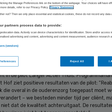
d per cliënt en m
licking the Manage Preferences link on the bottom of the webpage. Your choices will have eff
more details, refer to our Privacy Policy.
Privacy Statement
liteit met
her not? Then we only place essential and statistical cookies, these do not record any data
r partners process data to provide:
ablement
eolocation data. Actively scan device characteristics for identification. Store and/or access 
onalised advertising and content, advertising and content measurement, audience research 
.
ners (vendors)
references
Reject All
I 
rggroep is voortvarend aan de slag gegaan met
nt in de pilot Langer Actief Thuis. Programmama
t Hof ziet positieve resultaten van de pilot: “Rea
k die overal in de ouderenzorg toegepast moet w
erandert – we besteden minder tijd per cliënt, m
niet dat de kwaliteit achteruitgaat. De resultate