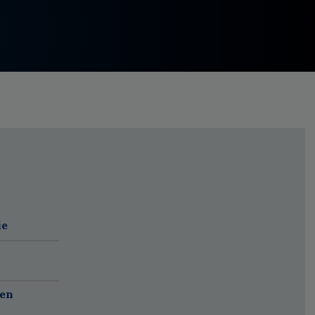
ie
 en