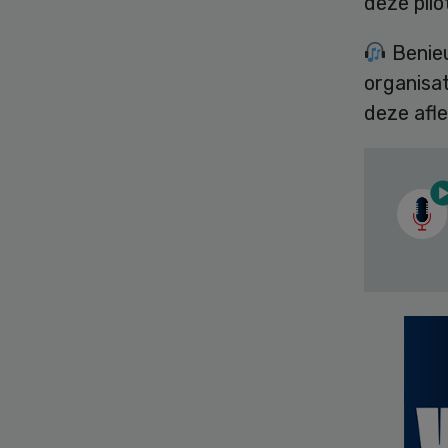
deze pilo
Benieu
organisat
deze afl