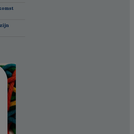
nkomst
zijn