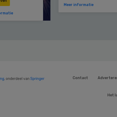
jven
Meer informatie
ormatie
Contact
Advertere
ing
, onderdeel van
Springer
Het l