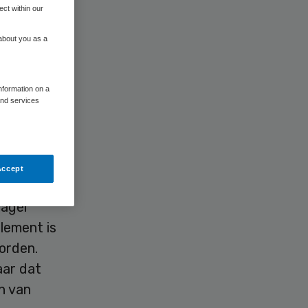
eer
ect within our
 about you as a
information on a
and services
Accept
nager
blement is
orden.
aar dat
n van