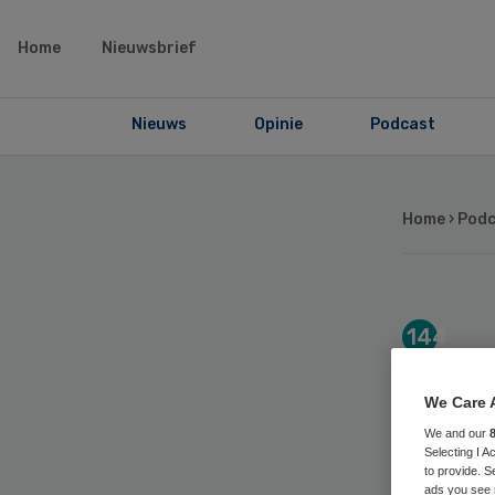
Home
Nieuwsbrief
Nieuws
Opinie
Podcast
Home
›
Podc
144
144
We Care 
de 
We and our
Selecting I 
to provide. S
ads you see 