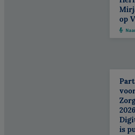
Mirj
op 
Naa
Part
voor
Zor
2026
Digi
is p