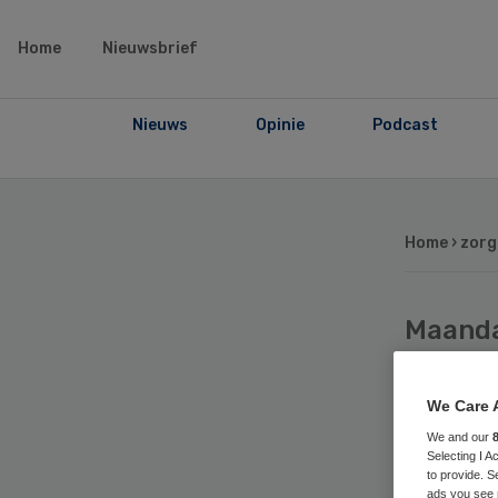
Home
Nieuwsbrief
Nieuws
Opinie
Podcast
Home
› zorg
Maand
Ook 
We Care 
bro
We and our
Selecting I 
to provide. S
ads you see 