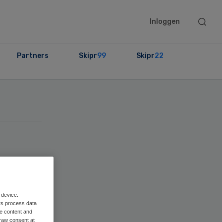
Searc
Inloggen
this
websit
Partners
Skipr
99
Skipr
22
 device.
rs process data
me content and
raw consent at