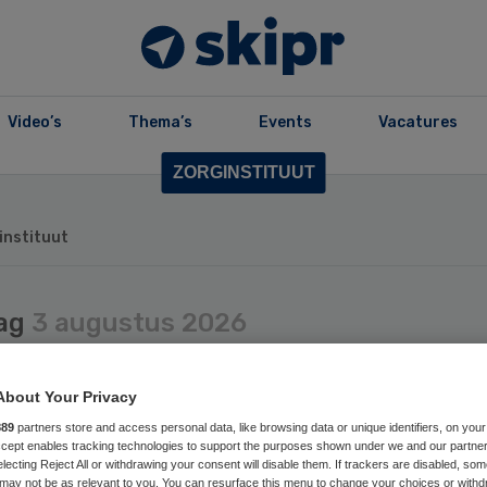
Video’s
Thema’s
Events
Vacatures
ZORGINSTITUUT
instituut
ag
3 augustus 2026
Zorginstituut moet
About Your Privacy
ekriem aantrekken
889
partners store and access personal data, like browsing data or unique identifiers, on your
Accept enables tracking technologies to support the purposes shown under we and our partne
electing Reject All or withdrawing your consent will disable them. If trackers are disabled, so
may not be as relevant to you. You can resurface this menu to change your choices or withd