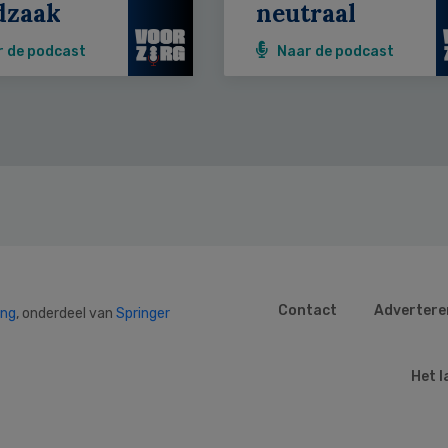
dzaak
neutraal
r de podcast
Naar de podcast
Contact
Advertere
ing
, onderdeel van
Springer
Het l