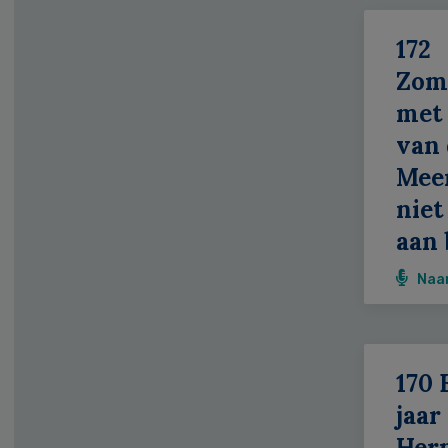
172
Zom
met 
van 
Meer
niet
aan 
Naa
170 
jaar
Her