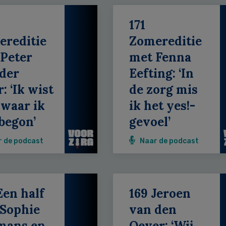
171
ereditie
Zomereditie
Peter
met Fenna
der
Eefting: ‘In
: ‘Ik wist
de zorg mis
 waar ik
ik het yes!-
begon’
gevoel’
r de podcast
Naar de podcast
Een half
169 Jeroen
 Sophie
van den
mans en
Oever: ‘Wij