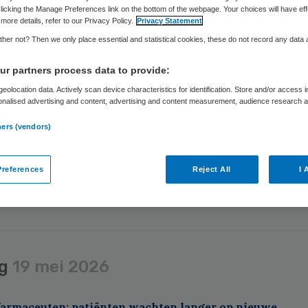
uut Nederland moet in 2027 2,8 miljoen euro bezuinigen en 
licking the Manage Preferences link on the bottom of the webpage. Your choices will have eff
 haar kerntaken. Volgens de Rijksbegroting zal het budget i
more details, refer to our Privacy Policy.
Privacy Statement
ger moeten zijn dan het in 2025 was.
her not? Then we only place essential and statistical cookies, these do not record any data
r partners process data to provide:
eolocation data. Actively scan device characteristics for identification. Store and/or access 
onalised advertising and content, advertising and content measurement, audience research 
.
ners (vendors)
rdag
4 juni 2026
references
Reject All
I 
eining voor tieners met obesitas in basispakket
ag
19 mei 2026
farmaceuten: patiënten wachten langer op nieuwe