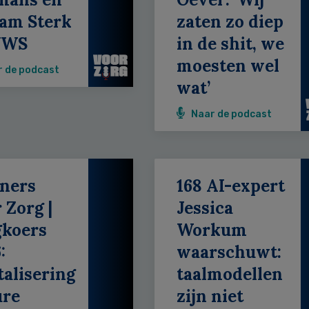
am Sterk
zaten zo diep
VWS
in de shit, we
moesten wel
r de podcast
wat’
Naar de podcast
ners
168 AI-expert
 Zorg |
Jessica
gkoers
Workum
:
waarschuwt:
talisering
taalmodellen
ure
zijn niet