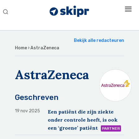
Search
this
website
Bekijk alle redacteuren
Home
› AstraZeneca
AstraZeneca
Geschreven
19 nov 2025
Een patiënt die zijn ziekte
onder controle heeft, is ook
een ‘groene’ patiënt
PARTNER