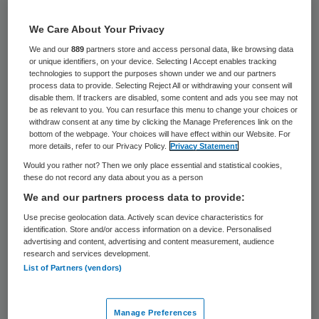
Peeters onderzochten het en klommen voor
Skipr in de pen. Dit is deel acht van de blogreeks
We Care About Your Privacy
De hype voorbij
.
We and our
889
partners store and access personal data, like browsing data
or unique identifiers, on your device. Selecting I Accept enables tracking
technologies to support the purposes shown under we and our partners
De
wetenschappelijke literatuur
stelt dat
process data to provide. Selecting Reject All or withdrawing your consent will
netwerken ook ‘levens’-cycli doorgaan.
disable them. If trackers are disabled, some content and ads you see may not
be as relevant to you. You can resurface this menu to change your choices or
Minder lineair dan het klinkt, maar
withdraw consent at any time by clicking the Manage Preferences link on the
bottom of the webpage. Your choices will have effect within our Website. For
desalniettemin zijn er verschillende fasen
more details, refer to our Privacy Policy.
Privacy Statement
waar een netwerk doorheen gaat:
Would you rather not? Then we only place essential and statistical cookies,
these do not record any data about you as a person
overdenken (waarin het probleem wordt
We and our partners process data to provide:
gedefinieerd en organisaties worden
Use precise geolocation data. Actively scan device characteristics for
geïdentificeerd), verbinden (waarin
identification. Store and/or access information on a device. Personalised
advertising and content, advertising and content measurement, audience
organisaties betrokken worden, de
research and services development.
basisregels voor samenwerking worden
List of Partners (vendors)
afgesproken en aan vertrouwen wordt
gewerkt), planning (het formuleren van
Manage Preferences