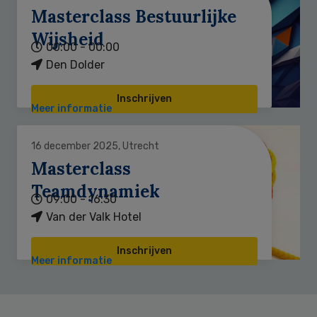
Masterclass Bestuurlijke
Wijsheid
00:00 - 00:00
Den Dolder
Inschrijven
Meer informatie
16 december 2025, Utrecht
Masterclass
Teamdynamiek
09:00 - 16:30
Van der Valk Hotel
Inschrijven
Meer informatie