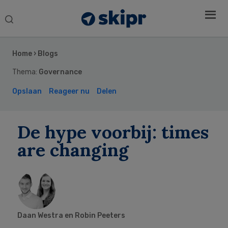
Search
this
Secondary
website
Sidebar
Home
›
Blogs
Thema:
Governance
Opslaan
Reageer nu
Delen
De hype voorbij: times
are changing
Daan Westra en Robin Peeters