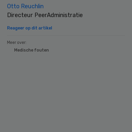
Otto Reuchlin
Directeur PeerAdministratie
Reageer op dit artikel
Meer over:
Medische fouten
Primary
Sidebar