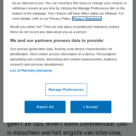
be as relevant to you. You can resurface this menu to change your choices or
eeuw geleden. Toyota’s hebben de
withdraw consent at any time by clicking the Manage Preferences link on the
bottom of the webpage. Your choices will have effect within our Website. For
reputatie nooit kapot te gaan. Dat komt
more details, refer to our Privacy Policy.
Privacy Statement
door die kwaliteitsaanpak. Zelfs rechters
Would you rather not? Then we only place essential and statistical cookies,
these do not record any data about you as a person
doen inmiddels aan intervisie.
We and our partners process data to provide:
Use precise geolocation data. Actively scan device characteristics for
Leren van fouten
identification. Store and/or access information on a device. Personalised
advertising and content, advertising and content measurement, audience
research and services development.
Ieder mens maakt fouten, dokters ook.
List of Partners (vendors)
Intervisie vraagt dat je je kwetsbaar
opstelt. Je vertelt wat je lastig vindt, wat
Manage Preferences
niet goed gaat, waar je kansen ziet om
jezelf te ontwikkelen. En, nog
Reject All
I Accept
kwetsbaarder, je kijkt wat je collega’s doen,
geeft ze tips, levert soms commentaar. Dat
is misschien wel het engste van intervisie,