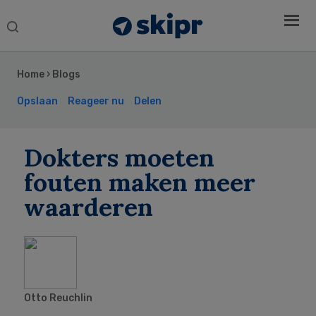
Search
this
Secondary
website
Sidebar
Home
›
Blogs
Opslaan
Reageer nu
Delen
Dokters moeten
fouten maken meer
waarderen
Otto Reuchlin