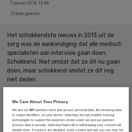
7 januari 2014
,
13:48
73 keer gelezen
Het schokkendste nieuws in 2013 uit de
zorg was de aankondiging dat alle medisch
specialisten aan intervisie gaan doen.
Schokkend. Niet omdat dat ze dit nu gaan
doen, maar schokkend omdat ze dit nog
niet deden.
Toyota werd wereldmarktleider in de
We Care About Your Privacy
automobielbranche dankzij de
quality
We and our
887
partners store and access personal data, like browsing data
circles
, niet helemaal hetzelfde, maar wel
or unique identifiers, on your device. Selecting I Accept enables tracking
vergelijkbaar met intervisiegroepen.
technologies to support the purposes shown under we and our partners
process data to provide. Selecting Reject All or withdrawing your consent will
Geïntroduceerd in de jaren ’60, een halve
disable them. If trackers are disabled, some content and ads you see may not