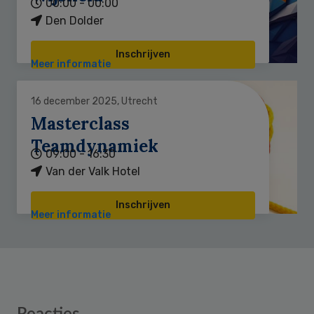
00:00 - 00:00
Den Dolder
Inschrijven
Meer informatie
16 december 2025, Utrecht
Masterclass
Teamdynamiek
09:00 - 16:30
Van der Valk Hotel
Inschrijven
Meer informatie
Reader