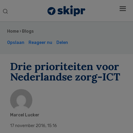
Search
this
Secondary
website
Sidebar
Home
›
Blogs
Opslaan
Reageer nu
Delen
Drie prioriteiten voor
Nederlandse zorg-ICT
Marcel Lucker
17 november 2016
,
15:16