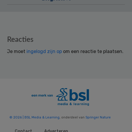
Reader
Reacties
Interactions
Je moet
ingelogd zijn op
om een reactie te plaatsen.
© 2026 | BSL Media & Learning
, onderdeel van
Springer Nature
Contact
Adverteren