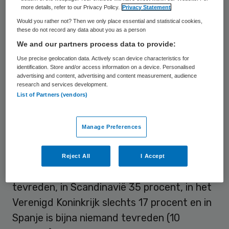
Zorgprofessionals in andere landen zien de
more details, refer to our Privacy Policy.
Privacy Statement
middelen, en vooral het gebrek daaraan, als
Would you rather not? Then we only place essential and statistical cookies,
these do not record any data about you as a person
belangrijkste prioriteit.
We and our partners process data to provide:
Use precise geolocation data. Actively scan device characteristics for
Opmerkelijk genoeg zijn de Nederlanders in
identification. Store and/or access information on a device. Personalised
advertising and content, advertising and content measurement, audience
het onderzoek van alle ondervraagden het
research and services development.
meest tevreden over het beschikbare ICT-
List of Partners (vendors)
budget. Dat is wel een relatief succesje:
het gaat nog steeds om maar 40 procent
Manage Preferences
die het budget voldoende vindt. Maar in
andere landen ligt dat percentage lager. In
Reject All
I Accept
Duitsland en Oostenrijk is 39 procent
tevreden, in Scandinavië 35 procent, in het
Verenigd Koninkrijk slechts 17 procent en in
Spanje is bijna niemand tevreden (10