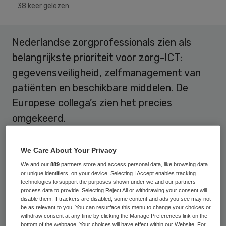
38 keer gelezen
Nederlandse zorgprofessionals zien als
belangrijkste prioriteit voor zorg-ICT:
gegevensveiligheid, zelfmanagement van
patiënten en beschikbare middelen. De
Europese collega’s zien het precies
omgekeerd.
Dat blijkt uit een recent
Europees
We Care About Your Privacy
onderzoek van HIMSS Europe
onder zo’n
We and our
889
partners store and access personal data, like browsing data
500 beleidsmakers, onderzoekers, medisch
or unique identifiers, on your device. Selecting I Accept enables tracking
technologies to support the purposes shown under we and our partners
specialisten en vooral ICT’ers in
process data to provide. Selecting Reject All or withdrawing your consent will
disable them. If trackers are disabled, some content and ads you see may not
zorgorganisaties. De Nederlanders zetten
be as relevant to you. You can resurface this menu to change your choices or
withdraw consent at any time by clicking the Manage Preferences link on the
gegevensveiligheid op nummer één.
bottom of the webpage. Your choices will have effect within our Website. For